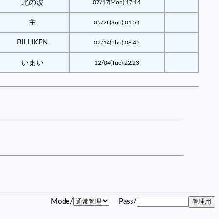
北の波
07/17(Mon) 17:14
主
05/28(Sun) 01:54
BILLIKEN
02/14(Thu) 06:45
いまい
12/04(Tue) 22:23
Mode/
Pass/