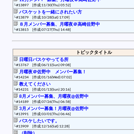
└
#13897
[作成:11/30(Thu) 05:52]
バスケットを一緒にされたい方
└
#13879
[作成:10/28(Sat) 17:09]
８月メンバー募集、月曜夜＠高崎佐野中
└
#13815
[作成:07/27(Thu) 14:48]
トピックタイトル
日曜日バスケやってる所
└
#13767
[作成:06/11(Sun) 09:08]
月曜夜＠佐野中 メンバー募集！
└
#14234
[作成:01/16(Wed) 07:02]
教えてください
└
#14231
[作成:01/13(Sun) 20:16]
8月メンバー募集、月曜夜@佐野中
└
#14189
[作成:07/26(Thu) 06:58]
3月メンバー募集！月曜夜@佐野中
└
#13991
[作成:03/01(Thu) 06:46]
バスケしたいです。
└
#13909
[作成:12/16(Sat) 12:28]
（削除）