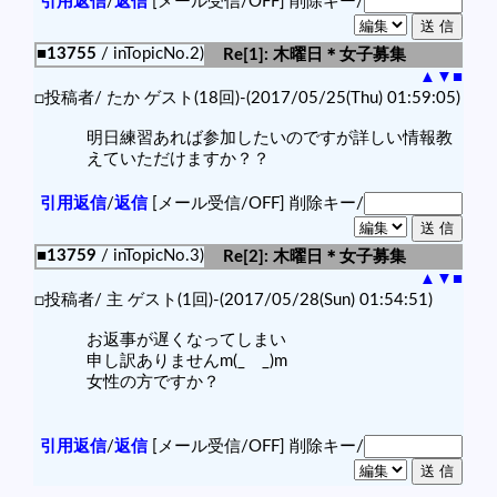
引用返信
/
返信
[メール受信/OFF]
削除キー/
■13755
/ inTopicNo.2)
Re[1]: 木曜日＊女子募集
▲
▼
■
□投稿者/ たか ゲスト(18回)-(2017/05/25(Thu) 01:59:05)
明日練習あれば参加したいのですが詳しい情報教
えていただけますか？？
引用返信
/
返信
[メール受信/OFF]
削除キー/
■13759
/ inTopicNo.3)
Re[2]: 木曜日＊女子募集
▲
▼
■
□投稿者/ 主 ゲスト(1回)-(2017/05/28(Sun) 01:54:51)
お返事が遅くなってしまい
申し訳ありませんm(_ _)m
女性の方ですか？
引用返信
/
返信
[メール受信/OFF]
削除キー/