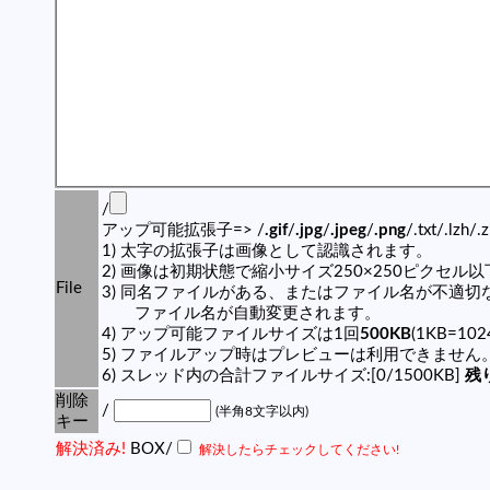
/
アップ可能拡張子=> /
.gif
/
.jpg
/
.jpeg
/
.png
/.txt/.lzh/.
1) 太字の拡張子は画像として認識されます。
2) 画像は初期状態で縮小サイズ250×250ピクセル
File
3) 同名ファイルがある、またはファイル名が不適切
ファイル名が自動変更されます。
4) アップ可能ファイルサイズは1回
500KB
(1KB=10
5) ファイルアップ時はプレビューは利用できません
6) スレッド内の合計ファイルサイズ:[0/1500KB]
残り
削除
/
(半角8文字以内)
キー
解決済み!
BOX/
解決したらチェックしてください!