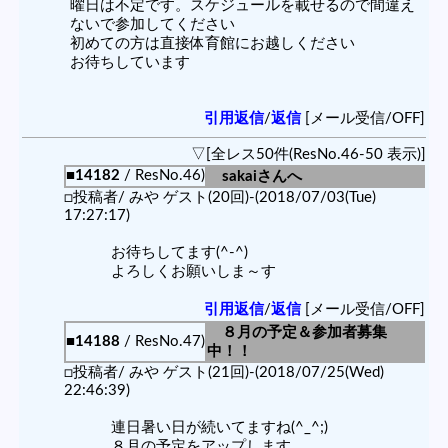
曜日は不定です。スケジュールを載せるので間違え
ないで参加してください
初めての方は直接体育館にお越しください
お待ちしています
引用返信
/
返信
[メール受信/OFF]
▽[全レス50件(ResNo.46-50 表示)]
■14182
/ ResNo.46)
sakaiさんへ
□投稿者/ みや ゲスト(20回)-(2018/07/03(Tue)
17:27:17)
お待ちしてます(^-^)
よろしくお願いしま～す
引用返信
/
返信
[メール受信/OFF]
８月の予定＆参加者募集
■14188
/ ResNo.47)
中！！
□投稿者/ みや ゲスト(21回)-(2018/07/25(Wed)
22:46:39)
連日暑い日が続いてますね(^_^;)
８月の予定をアップします