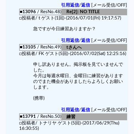
引用返信
/
返信
[メール受信/OFF]
■13096
/ ResNo.48)
Re[2]: NO TITLE
□投稿者/ t ゲスト(1回)-(2016/07/01(Fri) 19:17:57)
急ですが今日練習ありますか？
引用返信
/
返信
[メール受信/OFF]
■13105
/ ResNo.49)
tさんへ
□投稿者/ FK ゲスト(5回)-(2016/07/02(Sat) 12:25:16)
申し訳ありません。掲示板を見ていませんで
した。
今月は毎週水曜日、金曜日に練習があります
のでまた機会がありましたらよろしくお願い
します。
(携帯)
引用返信
/
返信
[メール受信/OFF]
■13791
/ ResNo.50)
練習
□投稿者/ トナリヤ ゲスト(5回)-(2017/06/29(Thu)
16:30:55)