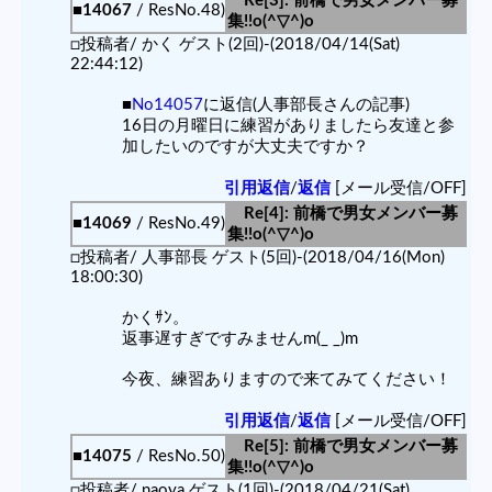
Re[3]: 前橋で男女メンバー募
■14067
/ ResNo.48)
集!!o(^▽^)o
□投稿者/ かく ゲスト(2回)-(2018/04/14(Sat)
22:44:12)
■
No14057
に返信(人事部長さんの記事)
16日の月曜日に練習がありましたら友達と参
加したいのですが大丈夫ですか？
引用返信
/
返信
[メール受信/OFF]
Re[4]: 前橋で男女メンバー募
■14069
/ ResNo.49)
集!!o(^▽^)o
□投稿者/ 人事部長 ゲスト(5回)-(2018/04/16(Mon)
18:00:30)
かくｻﾝ。
返事遅すぎですみませんm(_ _)m
今夜、練習ありますので来てみてください！
引用返信
/
返信
[メール受信/OFF]
Re[5]: 前橋で男女メンバー募
■14075
/ ResNo.50)
集!!o(^▽^)o
□投稿者/ naoya ゲスト(1回)-(2018/04/21(Sat)