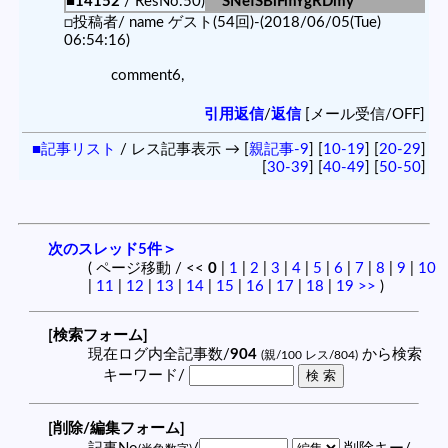
■14152
/ ResNo.50)
SNefSBlFmYgRDmy
□投稿者/ name ゲスト(54回)-(2018/06/05(Tue)
06:54:16)
comment6,
引用返信
/
返信
[メール受信/OFF]
■記事リスト
/ レス記事表示 → [
親記事-9
] [
10-19
] [
20-29
]
[
30-39
] [
40-49
] [
50-50
]
次のスレッド5件＞
( ページ移動 / <<
0
|
1
|
2
|
3
|
4
|
5
|
6
|
7
|
8
|
9
|
10
|
11
|
12
|
13
|
14
|
15
|
16
|
17
|
18
|
19
>>
)
[検索フォーム]
現在ログ内全記事数/
904
から検索
(親/100 レス/804)
キーワード/
[削除/編集フォーム]