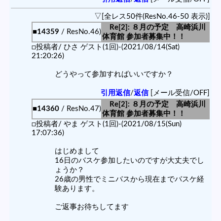
▽[全レス50件(ResNo.46-50 表示)]
Re[2]: ８月の予定 高崎浜川
■14359
/ ResNo.46)
体育館 参加者募集中！！
□投稿者/ ひさ ゲスト(1回)-(2021/08/14(Sat)
21:20:26)
どうやって参加すればいいですか？
引用返信
/
返信
[メール受信/OFF]
Re[2]: ８月の予定 高崎浜川
■14360
/ ResNo.47)
体育館 参加者募集中！！
□投稿者/ やま ゲスト(1回)-(2021/08/15(Sun)
17:07:36)
はじめまして
16日のバスケ参加したいのですが大丈夫でし
ょうか？
26歳の男性でミニバスから現在までバスケ経
験あります。
ご返事お待ちしてます