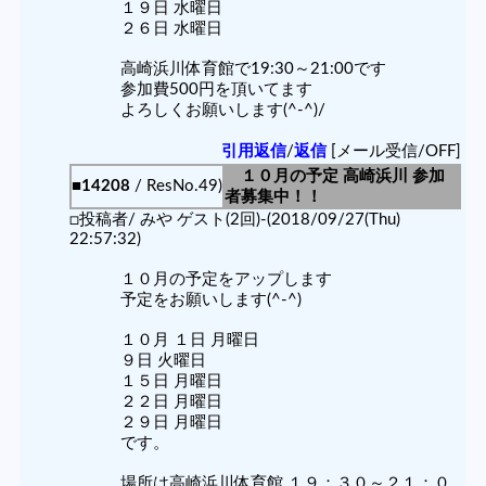
１９日 水曜日
２６日 水曜日
高崎浜川体育館で19:30～21:00です
参加費500円を頂いてます
よろしくお願いします(^-^)/
引用返信
/
返信
[メール受信/OFF]
１０月の予定 高崎浜川 参加
■14208
/ ResNo.49)
者募集中！！
□投稿者/ みや ゲスト(2回)-(2018/09/27(Thu)
22:57:32)
１０月の予定をアップします
予定をお願いします(^-^)
１０月 １日 月曜日
９日 火曜日
１５日 月曜日
２２日 月曜日
２９日 月曜日
です。
場所は高崎浜川体育館 １９：３０～２１：０