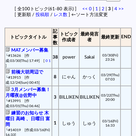
[ 全100トピック(61-80 表示) ]
<<
0
|
1
|
2
|
3
|
4
>>
[ 更新順 /
投稿順
/
レス数
] ←ソート方法変更
記
トピック
最終発言
END
トピックタイトル
事
最終更新
作成者
者
数
MATメンバー募集
03/30(Fri)
└
#13626
[作
38
power
Sakai
23:26
成:03/30(Thu) 17:49] [
0
1
]
前橋大胡周辺で
03/29(Thu)
8
にゃん
かっく
└
#13915
[作
07:03
成:12/24(Sun) 00:45]
3月メンバー募集！
月曜夜@佐野中
03/22(Thu)
3
BILLIKEN
BILLIKEN
20:00
└
#13991
[作
成:03/01(Thu) 06:46]
練習のお知らせ 木
曜日 高崎 、日曜日 富
03/16(Fri)
1
しゅう
しゅう
岡
16:33
└
#14019
[作成:03/16(Fri)
16:33]