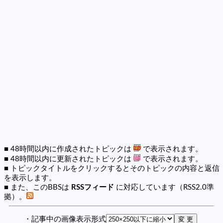
■ 48時間以内に作成されたトピックは
で表示されます。
■ 48時間以内に更新されたトピックは
で表示されます。
■ トピックタイトルをクリックするとそのトピックの内容と返信
を表示します。
■ また、このBBSは
RSSフィード
に対応しています（RSS2.0準
拠）。
・記事中の画像表示形式