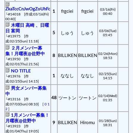
ZkaTccCnJwOgZoUhFc
03/16(Fri)
1
frgciei
frgciei
00:40
└
#14018
[作成:03/16(Fri)
00:40]
木曜日 高崎 、日曜
日 富岡
03/06(Tue)
5
しゅう
しゅう
05:45
└
#13975
[作
成:02/25(Sun) 11:18]
２月メンバー募
集！月曜夜@佐野中
02/26(Mon)
8
BILLIKEN
BILLIKEN
18:53
└
#13950
[作
成:02/01(Thu) 21:56]
NO TITLE
02/25(Sun)
1
ななし
ななし
└
#13976
[作
14:15
成:02/25(Sun) 14:15]
男女メンバー募集
中
02/14(Wed)
48
ツートン
ツートン
└
#13116
[作
01:35
成:07/03(Sun) 08:10] [
0
1
2
]
1月メンバー募集！
月曜夜@佐野中
01/28(Sun)
9
BILLIKEN
Hiromu
18:31
└
#13923
[作
成:01/04(Thu) 19:05]