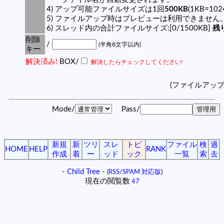
4) アップ可能ファイルサイズは1回
500KB
(1KB=10
5) ファイルアップ時はプレビューは利用できません
6) スレッド内の合計ファイルサイズ:[0/1500KB]
残り
削除
/
(半角8文字以内)
キー
解決済み!
BOX/
解決したらチェックしてください!
(ファイルアッ
Mode/
Pass/
新規
新
ツリ
スレ
トピ
ファイル
検
過
HOME
HELP
RANK
作成
着
ー
ッド
ック
一覧
索
去
-
Child Tree
-
(
RSS/SPAM 対応版
)
現在の閲覧数
47