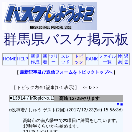
群馬県バスケ掲示板
新規
新
ツリ
スレ
トピ
ファイル
検
過
HOME
HELP
RANK
作成
着
ー
ッド
ック
一覧
索
去
[
最新記事及び返信フォームをトピックトップへ
]
[ トピック内全1記事(1-1 表示) ] <<
0
>>
■13914
/ inTopicNo.1)
高崎 12/28やります
▼
■
□投稿者/ しゅう ゲスト(2回)-(2017/12/23(Sat) 15:56:36)
高崎市の南八幡中で木曜日に練習をしています。
19時半くらいから始めます。
12/28もやります。