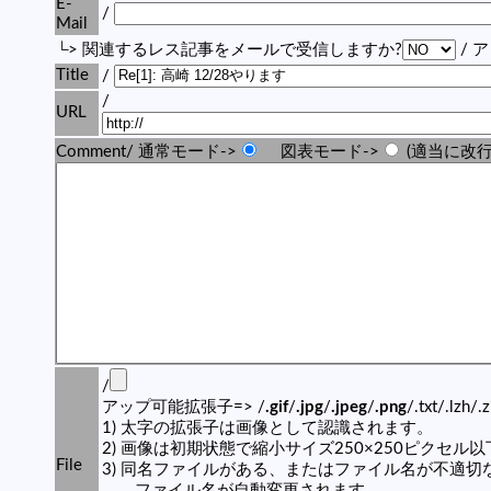
E-
/
Mail
└> 関連するレス記事をメールで受信しますか?
/ 
Title
/
/
URL
Comment/ 通常モード->
図表モード->
(適当に改行
/
アップ可能拡張子=> /
.gif
/
.jpg
/
.jpeg
/
.png
/.txt/.lzh/.
1) 太字の拡張子は画像として認識されます。
2) 画像は初期状態で縮小サイズ250×250ピクセル
File
3) 同名ファイルがある、またはファイル名が不適切
ファイル名が自動変更されます。