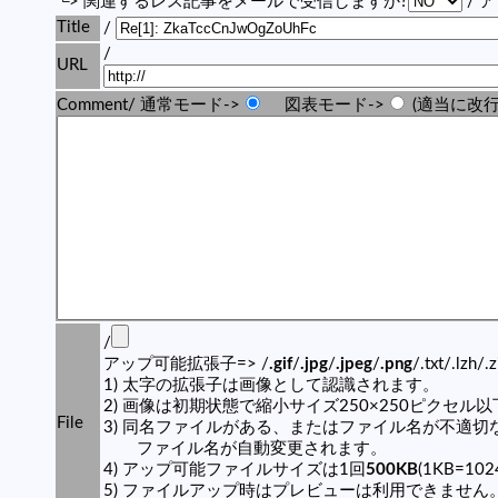
└> 関連するレス記事をメールで受信しますか?
/ 
Title
/
/
URL
Comment/ 通常モード->
図表モード->
(適当に改行
/
アップ可能拡張子=> /
.gif
/
.jpg
/
.jpeg
/
.png
/.txt/.lzh/.
1) 太字の拡張子は画像として認識されます。
2) 画像は初期状態で縮小サイズ250×250ピクセル
File
3) 同名ファイルがある、またはファイル名が不適切
ファイル名が自動変更されます。
4) アップ可能ファイルサイズは1回
500KB
(1KB=10
5) ファイルアップ時はプレビューは利用できません