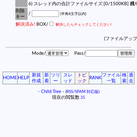
6) スレッド内の合計ファイルサイズ:[0/1500KB]
残り
削除
/
(半角8文字以内)
キー
解決済み!
BOX/
解決したらチェックしてください!
(ファイルアッ
Mode/
Pass/
新規
新
ツリ
スレ
トピ
ファイル
検
過
HOME
HELP
RANK
作成
着
ー
ッド
ック
一覧
索
去
-
Child Tree
-
(
RSS/SPAM 対応版
)
現在の閲覧数
35