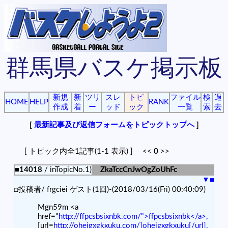
群馬県バスケ掲示板
新規
新
ツリ
スレ
トピ
ファイル
検
過
HOME
HELP
RANK
作成
着
ー
ッド
ック
一覧
索
去
[
最新記事及び返信フォームをトピックトップへ
]
[ トピック内全1記事(1-1 表示) ] <<
0
>>
■14018
/ inTopicNo.1)
ZkaTccCnJwOgZoUhFc
▼
■
□投稿者/ frgciei ゲスト(1回)-(2018/03/16(Fri) 00:40:09)
Mgn59m <a
href="
http://ffpcsbsixnbk.com/">ffpcsbsixnbk</a>,
[url=
http://oheigxgkxuku.com/]oheigxgkxuku[/url],