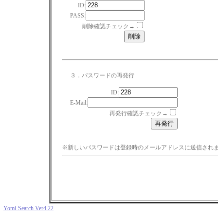
ID:
PASS:
削除確認チェック→
３．パスワードの再発行
ID:
E-Mail:
再発行確認チェック→
※新しいパスワードは登録時のメールアドレスに送信され
-
Yomi-Search Ver4.22
-