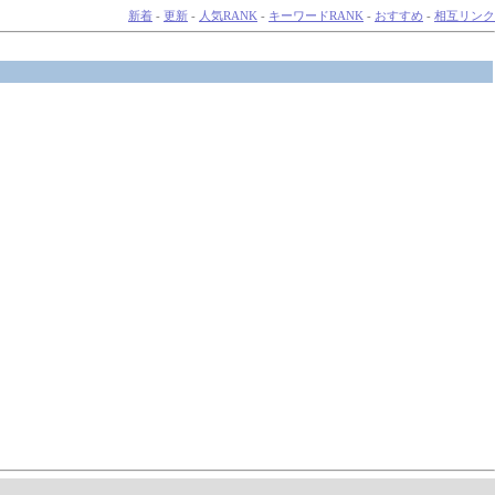
新着
-
更新
-
人気RANK
-
キーワードRANK
-
おすすめ
-
相互リンク