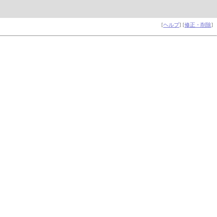
[
ヘルプ
] [
修正・削除
]