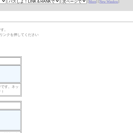
[
More
] [
New Window
]
です。
] リンクを押してください
ジです。ネッ
す！