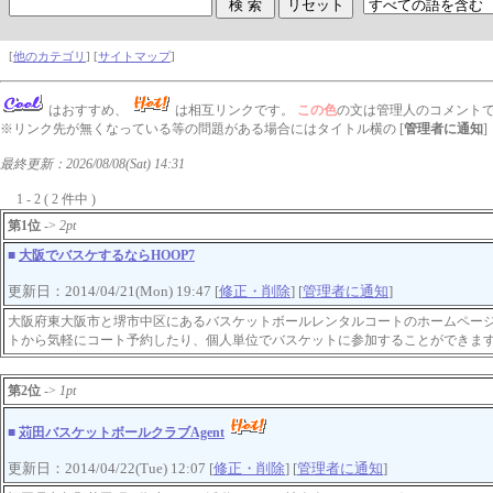
[
他のカテゴリ
] [
サイトマップ
]
はおすすめ、
は相互リンクです。
この色
の文は管理人のコメント
※リンク先が無くなっている等の問題がある場合にはタイトル横の [
管理者に通知
最終更新：2026/08/08(Sat) 14:31
1 - 2 ( 2 件中 )
第1位
->
2pt
■
大阪でバスケするならHOOP7
更新日：2014/04/21(Mon) 19:47 [
修正・削除
] [
管理者に通知
]
大阪府東大阪市と堺市中区にあるバスケットボールレンタルコートのホームペー
トから気軽にコート予約したり、個人単位でバスケットに参加することができま
第2位
->
1pt
■
苅田バスケットボールクラブAgent
更新日：2014/04/22(Tue) 12:07 [
修正・削除
] [
管理者に通知
]