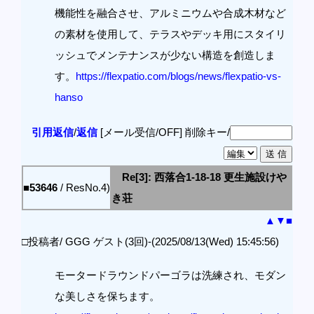
機能性を融合させ、アルミニウムや合成木材など
の素材を使用して、テラスやデッキ用にスタイリ
ッシュでメンテナンスが少ない構造を創造しま
す。
https://flexpatio.com/blogs/news/flexpatio-vs-
hanso
引用返信
/
返信
[メール受信/OFF]
削除キー/
Re[3]: 西落合1-18-18 更生施設けや
■53646
/ ResNo.4)
き荘
▲
▼
■
□投稿者/ GGG ゲスト(3回)-(2025/08/13(Wed) 15:45:56)
モータードラウンドパーゴラは洗練され、モダン
な美しさを保ちます。