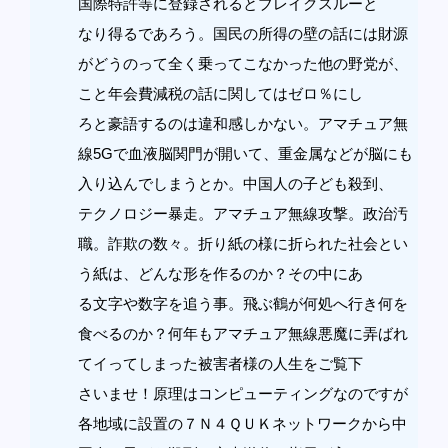
国際特許等に登録されるとブレイクスルーと
なり得るであろう。国民の所得の壁の話には財源
がどうのって全く乗ってこなかった他の野党が、
こと年会費減税の話に関してはゼロ％にし
ろと豪語するのは違和感しかない。アマチュア無
線5Gで血液脳関門が開いて、重金属などが脳にも
入り込んでしまうとか。中国人の子ども殺到、
テクノロジー暴走。アマチュア無線攻撃。政治汚
職。詐欺の数々。折り紙の様に折られた社会とい
う紙は、どんな形を作るのか？その中にあ
る文字や数字を追う事。飛ぶ鶴が何処へ行き何を
食べるのか？何年もアマチュア無線悪魔に弄ばれ
てイってしまった被害者様の人生をご覧下
さいませ！原理はコンピューティングなのですが
各地域に設置の７Ｎ４ＱＵＫネットワークから中