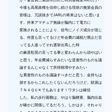
今後も高尾政権を信仰し続ける現状の無策会員の
皆様は、冗談抜きでJARLの将来はないと思いま
す。外来アマチュア無線が脳内にて電力に
変換されることにより、信号にノイズ成分が混じ
る。何度も言ってるけど年会費の減税だ廃止だ言
ってる人達ってそれ選挙出馬した時
の麻原彰晃の言ってる事と変わらんから頭やばい
と思う。年会費減らすみたいな逆進性のものを議
論するんじゃなくて所得税増やすみたい
な累進性のものを議論すべきだと思う。金持ちは
損するからこれしたくないんだろうけど。財源は
７Ｎ４ＱＵＫでもあります！ワタシは確信
した。私の歩行困難は、やはり脳梗塞、脳内出血
が確かに関係してるだろう。しかはさ、それゃり