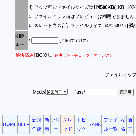
4) アップ可能ファイルサイズは1回
500KB
(1KB=10
5) ファイルアップ時はプレビューは利用できません
6) スレッド内の合計ファイルサイズ:[89/1500KB]
残り
削除
/
(半角8文字以内)
キー
解決済み!
BOX/
解決したらチェックしてください!
(ファイルアッ
Mode/
Pass/
新規
新
ツリ
スレ
トピ
ファイ
検
過
HOME
HELP
RANK
作成
着
ー
ッド
ック
ル一覧
索
去