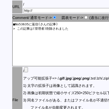
/
URL
Comment/ 通常モード->
図表モード->
(適当に改行
/
アップ可能拡張子=> /
.gif
/
.jpg
/
.jpeg
/
.png
/.txt/.lzh/.zi
1) 太字の拡張子は画像として認識されます。
2) 画像は初期状態で縮小サイズ250×250ピクセル
File
3) 同名ファイルがある、またはファイル名が不適切
ファイル名が自動変更されます。