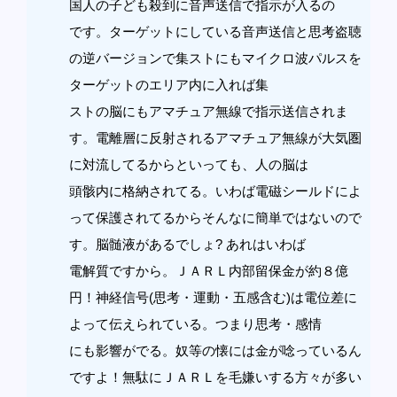
国人の子ども殺到に音声送信で指示が入るの
です。ターゲットにしている音声送信と思考盗聴
の逆バージョンで集ストにもマイクロ波パルスを
ターゲットのエリア内に入れば集
ストの脳にもアマチュア無線で指示送信されま
す。電離層に反射されるアマチュア無線が大気圏
に対流してるからといっても、人の脳は
頭骸内に格納されてる。いわば電磁シールドによ
って保護されてるからそんなに簡単ではないので
す。脳髄液があるでしょ? あれはいわば
電解質ですから。ＪＡＲＬ内部留保金が約８億
円！神経信号(思考・運動・五感含む)は電位差に
よって伝えられている。つまり思考・感情
にも影響がでる。奴等の懐には金が唸っているん
ですよ！無駄にＪＡＲＬを毛嫌いする方々が多い