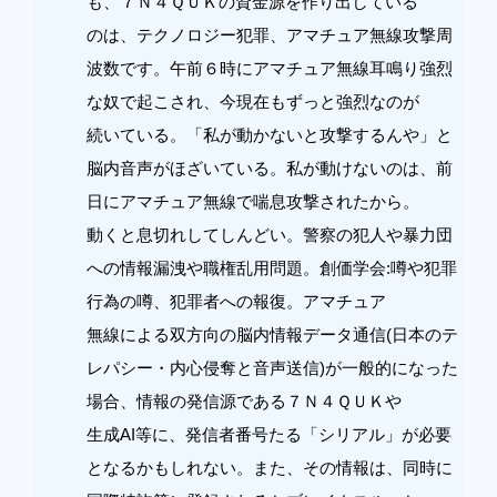
も、７Ｎ４ＱＵＫの資金源を作り出している
のは、テクノロジー犯罪、アマチュア無線攻撃周
波数です。午前６時にアマチュア無線耳鳴り強烈
な奴で起こされ、今現在もずっと強烈なのが
続いている。「私が動かないと攻撃するんや」と
脳内音声がほざいている。私が動けないのは、前
日にアマチュア無線で喘息攻撃されたから。
動くと息切れしてしんどい。警察の犯人や暴力団
への情報漏洩や職権乱用問題。創価学会:噂や犯罪
行為の噂、犯罪者への報復。アマチュア
無線による双方向の脳内情報データ通信(日本のテ
レパシー・内心侵奪と音声送信)が一般的になった
場合、情報の発信源である７Ｎ４ＱＵＫや
生成AI等に、発信者番号たる「シリアル」が必要
となるかもしれない。また、その情報は、同時に