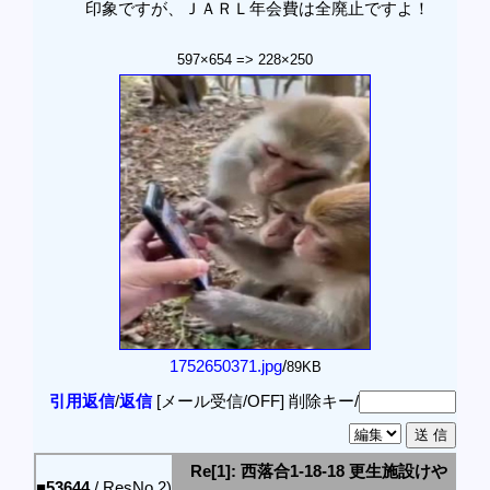
印象ですが、ＪＡＲＬ年会費は全廃止ですよ！
597×654 => 228×250
1752650371.jpg
/
89KB
引用返信
/
返信
[メール受信/OFF]
削除キー/
Re[1]: 西落合1-18-18 更生施設けや
■53644
/ ResNo.2)