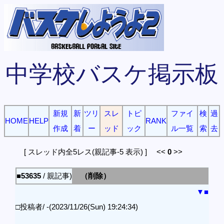
中学校バスケ掲示板
新規
新
ツリ
スレ
トピ
ファイ
検
過
HOME
HELP
RANK
作成
着
ー
ッド
ック
ル一覧
索
去
[ スレッド内全5レス(親記事-5 表示) ] <<
0
>>
■53635
/ 親記事)
（削除）
▼
■
□投稿者/ -(2023/11/26(Sun) 19:24:34)