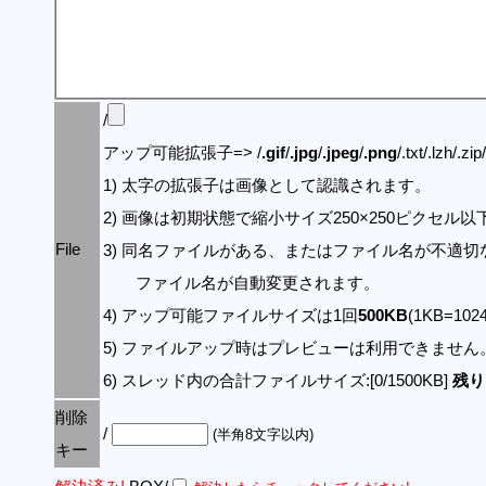
/
アップ可能拡張子=> /
.gif
/
.jpg
/
.jpeg
/
.png
/.txt/.lzh/.zi
1) 太字の拡張子は画像として認識されます。
2) 画像は初期状態で縮小サイズ250×250ピクセル
File
3) 同名ファイルがある、またはファイル名が不適切
ファイル名が自動変更されます。
4) アップ可能ファイルサイズは1回
500KB
(1KB=10
5) ファイルアップ時はプレビューは利用できません
6) スレッド内の合計ファイルサイズ:[0/1500KB]
残り:
削除
/
(半角8文字以内)
キー