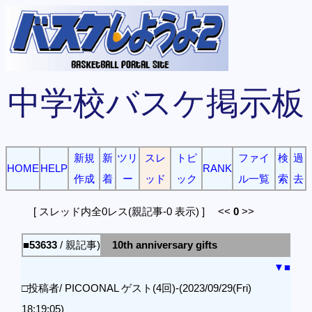
中学校バスケ掲示板
新規
新
ツリ
スレ
トピ
ファイ
検
過
HOME
HELP
RANK
作成
着
ー
ッド
ック
ル一覧
索
去
[ スレッド内全0レス(親記事-0 表示) ] <<
0
>>
■53633
/ 親記事)
10th anniversary gifts
▼
■
□投稿者/ PICOONAL ゲスト(4回)-(2023/09/29(Fri)
18:19:05)