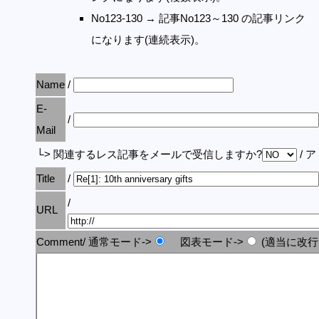
No123-130 → 記事No123～130 の記事リンク
になります(連続表示)。
Name
/
E-
/
Mail
└> 関連するレス記事をメールで受信しますか?
/ 
Title
/
/
URL
Comment/ 通常モード->
図表モード->
(適当に改行