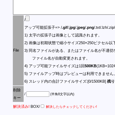
/
アップ可能拡張子=> /
.gif
/
.jpg
/
.jpeg
/
.png
/.txt/.lzh/.zi
1) 太字の拡張子は画像として認識されます。
2) 画像は初期状態で縮小サイズ250×250ピクセル
File
3) 同名ファイルがある、またはファイル名が不適切
ファイル名が自動変更されます。
4) アップ可能ファイルサイズは1回
500KB
(1KB=10
5) ファイルアップ時はプレビューは利用できません
6) スレッド内の合計ファイルサイズ:[0/1500KB]
残り:
削除
/
(半角8文字以内)
キー
解決済み!
BOX/
解決したらチェックしてください!