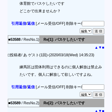
体育館でバスケしたいです
どこかで出来ませんか？
引用返信
/
返信
[メール受信/OFF]
削除キー/
■53588
/ ResNo.1)
Re[1]: バスケしたいです
▲
▼
■
□投稿者/ あ ゲスト(1回)-(2020/03/18(Wed) 14:35:23)
練馬区は団体利用はできるのに個人解放は禁止み
たいです。個人に解放して欲しいですよね。
引用返信
/
返信
[メール受信/OFF]
削除キー/
■53589
/ ResNo.2)
Re[2]: バスケしたいです
▲
▼
■