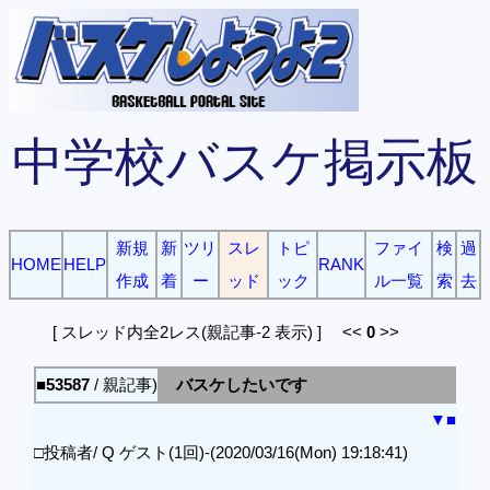
中学校バスケ掲示板
新規
新
ツリ
スレ
トピ
ファイ
検
過
HOME
HELP
RANK
作成
着
ー
ッド
ック
ル一覧
索
去
[ スレッド内全2レス(親記事-2 表示) ] <<
0
>>
■53587
/ 親記事)
バスケしたいです
▼
■
□投稿者/ Q ゲスト(1回)-(2020/03/16(Mon) 19:18:41)