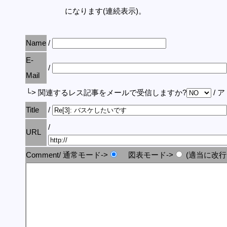
になります(連続表示)。
Name
/
E-
/
Mail
└> 関連するレス記事をメールで受信しますか?
/ 
Title
/
/
URL
Comment/ 通常モード->
図表モード->
(適当に改行