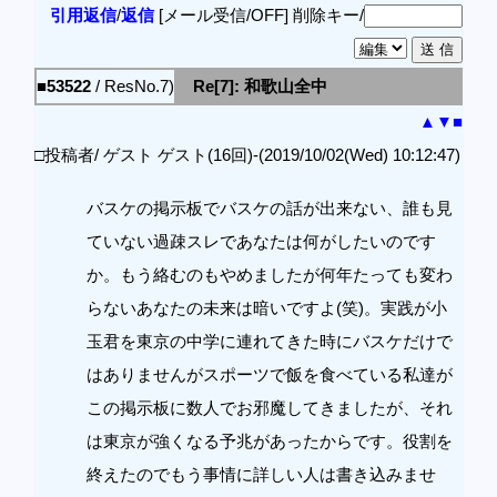
引用返信
/
返信
[メール受信/OFF]
削除キー/
■53522
/ ResNo.7)
Re[7]: 和歌山全中
▲
▼
■
□投稿者/ ゲスト ゲスト(16回)-(2019/10/02(Wed) 10:12:47)
バスケの掲示板でバスケの話が出来ない、誰も見
ていない過疎スレであなたは何がしたいのです
か。もう絡むのもやめましたが何年たっても変わ
らないあなたの未来は暗いですよ(笑)。実践が小
玉君を東京の中学に連れてきた時にバスケだけで
はありませんがスポーツで飯を食べている私達が
この掲示板に数人でお邪魔してきましたが、それ
は東京が強くなる予兆があったからです。役割を
終えたのでもう事情に詳しい人は書き込みませ