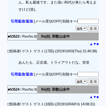
ん。私も最後です。また強い時代が来たら考えま
すけど(笑)。
引用返信
/
返信
[メール受信/OFF]
削除キー/
■53523
/ ResNo.8)
Re[8]: 和歌山全中
▲
▼
■
□投稿者/ ゲスト ゲスト(17回)-(2019/10/03(Thu) 21:40:38)
あんたも、正念場。トライアウトだな。笑笑
引用返信
/
返信
[メール受信/OFF]
削除キー/
■53524
/ ResNo.9)
Re[8]: 和歌山全中
▲
▼
■
□投稿者/ ゲスト ゲスト(18回)-(2019/10/04(Fri) 14:08:31)