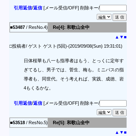
引用返信
/
返信
[メール受信/OFF]
削除キー/
■53487
/ ResNo.4)
Re[4]: 和歌山全中
▲
▼
■
□投稿者/ ゲスト ゲスト(5回)-(2019/09/08(Sun) 19:31:01)
日体桜華も八一も指導者はもう、とっくに定年す
ぎてるし、男子では、菅生、梅も。ミニバスの指
導者も、同世代。そう考えれば、実践、成徳、岩
4もくるかな。
引用返信
/
返信
[メール受信/OFF]
削除キー/
■53518
/ ResNo.5)
Re[5]: 和歌山全中
▲
▼
■