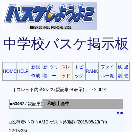
中学校バスケ掲示板
新規
新
ツリ
スレ
トピ
ファイ
検
過
HOME
HELP
RANK
作成
着
ー
ッド
ック
ル一覧
索
去
[ スレッド内全9レス(親記事-9 表示) ] <<
0
>>
■53467
/ 親記事)
和歌山全中
▼
■
□投稿者/ NO NAME ゲスト(63回)-(2019/08/23(Fri)
22:15:23)