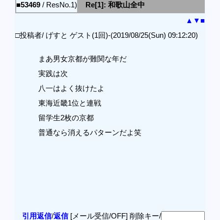
■53469
/ ResNo.1)
Re[1]: 和歌山全中
▲
▼
■
□投稿者/ げすと ゲスト(1回)-(2019/08/25(Sun) 09:12:20)
まあ男女京都が難関な年だ
実践は次
八一はよく抜けたよ
東海近畿1位と連戦
留学生2枚の京都
普通なら消えるパターンだよ笑
引用返信
/
返信
[メール受信/OFF]
削除キー/