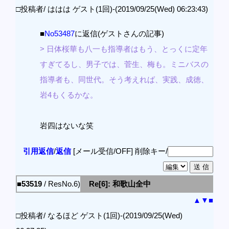
□投稿者/ ははは ゲスト(1回)-(2019/09/25(Wed) 06:23:43)
■
No53487
に返信(ゲストさんの記事)
> 日体桜華も八一も指導者はもう、とっくに定年
すぎてるし、男子では、菅生、梅も。ミニバスの
指導者も、同世代。そう考えれば、実践、成徳、
岩4もくるかな。
岩四はないな笑
引用返信
/
返信
[メール受信/OFF]
削除キー/
■53519
/ ResNo.6)
Re[6]: 和歌山全中
▲
▼
■
□投稿者/ なるほど ゲスト(1回)-(2019/09/25(Wed)