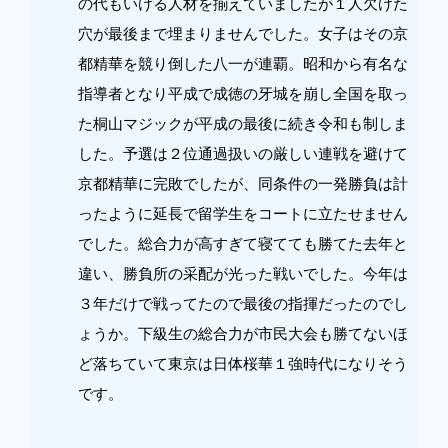
の代もいける人材を揃えていましたが１人欠けた
穴が最後まで埋まりませんでした。女子はその京
都精華を競り倒した八一が連覇。昭和から有名な
指導者となり平成で成徳の牙城を崩し全国を取っ
た桐山マジックが平成の最後に続き令和も制しま
した。予選は２位通過扱いの厳しい連戦を避けて
京都精華に完敗でしたが、同条件の一発勝負は計
ったように延長で留学生をコートに立たせません
でした。総合力が高すぎて寝てても勝てた去年と
違い、勝負所の采配が光った戦いでした。今年は
３年だけで戦ってたので最後の指揮だったのでし
ょうか。下級生の総合力が市民大会も勝てないほ
ど落ちていて東京は日体桜華１強時代になりそう
です。