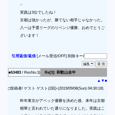
>
実践は3位でしたね！
京都は強かったが、勝てない相手じゃなかった。
八一は予選リーグのリベンジ優勝、おめでとうご
ざいます！
引用返信
/
返信
[メール受信/OFF]
削除キー/
■53483
/ ResNo.3)
Re[3]: 和歌山全中
▲
▼
■
□投稿者/ ゲスト ゲスト(2回)-(2019/09/08(Sun) 04:30:18)
昨年東京がアベック優勝を決めた後、来年は京都
精華と言われていた通りになりました。実践はこ