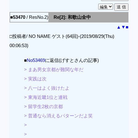
■53470
/ ResNo.2)
Re[2]: 和歌山全中
▲
▼
■
□投稿者/ NO NAME ゲスト(64回)-(2019/08/29(Thu)
00:06:53)
■
No53469
に返信(げすとさんの記事)
> まあ男女京都が難関な年だ
> 実践は次
> 八一はよく抜けたよ
> 東海近畿1位と連戦
> 留学生2枚の京都
> 普通なら消えるパターンだよ笑
>
>