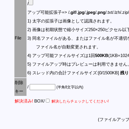
/
アップ可能拡張子=> /
.gif
/
.jpg
/
.jpeg
/
.png
/.txt/.lzh/.zi
1) 太字の拡張子は画像として認識されます。
2) 画像は初期状態で縮小サイズ250×250ピクセル
File
3) 同名ファイルがある、またはファイル名が不適切
ファイル名が自動変更されます。
4) アップ可能ファイルサイズは1回
500KB
(1KB=10
5) ファイルアップ時はプレビューは利用できません
6) スレッド内の合計ファイルサイズ:[0/1500KB]
残り:
削除
/
(半角8文字以内)
キー
解決済み!
BOX/
解決したらチェックしてください!
(ファイルアッ