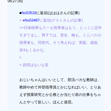
06:27:35)
■
No53518
に返信(はははさんの記事)
> ■
No53487
に返信(ゲストさんの記事)
>>日体桜華も八一も指導者はもう、とっくに定年
すぎてるし、男子では、菅生、梅も。ミニバスの
指導者も、同世代。そう考えれば、実践、成徳、
岩4もくるかな。
>
> 岩四はないな笑
おじいちゃんはいいとして、部活バカな教師は、
教師やめて外部指導員とかになればいい。とりあ
えず授業研究とか公務とか当たり前の仕事をちゃ
んとやって欲しい。ほんと迷惑。