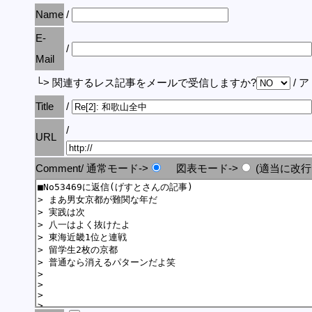
Name
/
E-
/
Mail
└> 関連するレス記事をメールで受信しますか?
/ 
Title
/
/
URL
Comment/ 通常モード->
図表モード->
(適当に改行