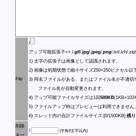
/
アップ可能拡張子=> /
.gif
/
.jpg
/
.jpeg
/
.png
/.txt/.lzh/.zi
1) 太字の拡張子は画像として認識されます。
2) 画像は初期状態で縮小サイズ250×250ピクセル
File
3) 同名ファイルがある、またはファイル名が不適切
ファイル名が自動変更されます。
4) アップ可能ファイルサイズは1回
500KB
(1KB=10
5) ファイルアップ時はプレビューは利用できません
6) スレッド内の合計ファイルサイズ:[0/1500KB]
残り:
削除
/
(半角8文字以内)
キー