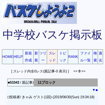
中学校バスケ掲示板
新規
新
ツリ
スレ
トピ
ファイ
検
過
HOME
HELP
RANK
作成
着
ー
ッド
ック
ル一覧
索
去
[ スレッド内全0レス(親記事-0 表示) ] <<
0
>>
■53343
/ 親記事)
11ブロック
▼
■
□投稿者/ きゃみ ゲスト(1回)-(2019/06/30(Sun) 19:34:18)