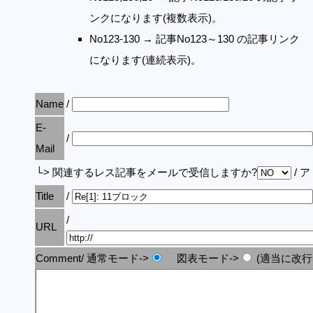
ンクになります(複数表示)。
No123-130 → 記事No123～130 の記事リンク
になります(連続表示)。
Name
/
E-
/
Mail
└> 関連するレス記事をメールで受信しますか?
/ 
Title
/
/
URL
Comment/ 通常モード->
図表モード->
(適当に改行