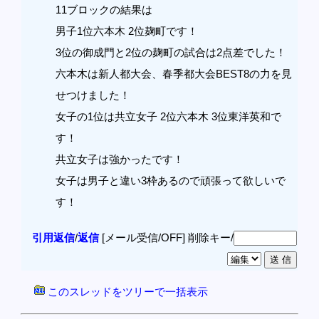
11ブロックの結果は
男子1位六本木 2位麹町です！
3位の御成門と2位の麹町の試合は2点差でした！
六本木は新人都大会、春季都大会BEST8の力を見
せつけました！
女子の1位は共立女子 2位六本木 3位東洋英和で
す！
共立女子は強かったです！
女子は男子と違い3枠あるので頑張って欲しいで
す！
引用返信
/
返信
[メール受信/OFF]
削除キー/
このスレッドをツリーで一括表示