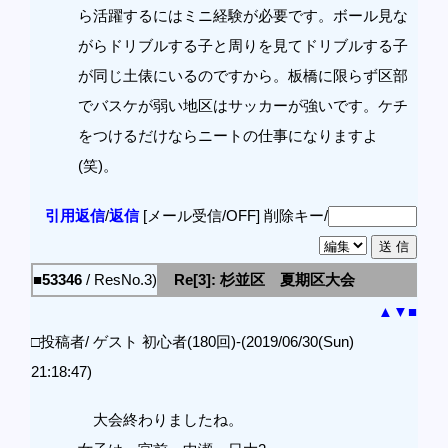
ら活躍するにはミニ経験が必要です。ボール見な
がらドリブルする子と周りを見てドリブルする子
が同じ土俵にいるのですから。板橋に限らず区部
でバスケが弱い地区はサッカーが強いです。ケチ
をつけるだけならニートの仕事になりますよ
(笑)。
引用返信
/
返信
[メール受信/OFF]
削除キー/
■53346
/ ResNo.3)
Re[3]: 杉並区 夏期区大会
▲
▼
■
□投稿者/ ゲスト 初心者(180回)-(2019/06/30(Sun)
21:18:47)
大会終わりましたね。