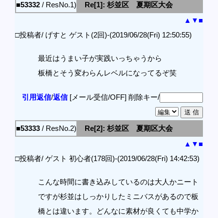
■53332
/ ResNo.1)
Re[1]: 杉並区 夏期区大会
▲
▼
■
□投稿者/ げすと ゲスト(2回)-(2019/06/28(Fri) 12:50:55)
最近はうまい子が実践いっちゃうから
板橋とそう変わらんレベルになってるぞ笑
引用返信
/
返信
[メール受信/OFF]
削除キー/
■53333
/ ResNo.2)
Re[2]: 杉並区 夏期区大会
▲
▼
■
□投稿者/ ゲスト 初心者(178回)-(2019/06/28(Fri) 14:42:53)
こんな時間に書き込みしているのは大人かニート
ですが杉並はしっかりしたミニバスがあるので板
橋とは違います。どんなに素材が良くても中学か