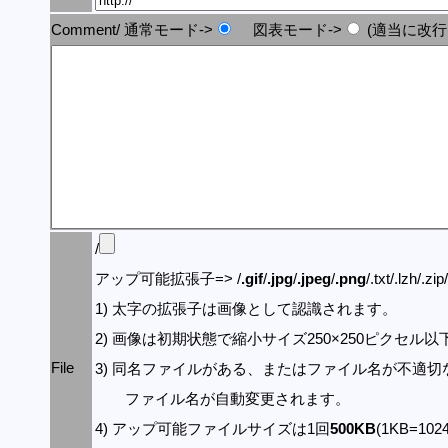
Comment/ 通常モード->
図表モード->
(適当に改行
/
アップ可能拡張子=> /
.gif
/
.jpg
/
.jpeg
/
.png
/.txt/.lzh/.zi
1) 太字の拡張子は画像として認識されます。
2) 画像は初期状態で縮小サイズ250×250ピクセル
File
3) 同名ファイルがある、またはファイル名が不適切
ファイル名が自動変更されます。
4) アップ可能ファイルサイズは1回
500KB
(1KB=10