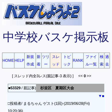
中学校バスケ掲示板
新規
新
ツリ
スレ
トピ
ファイ
検
過
HOME
HELP
RANK
作成
着
ー
ッド
ック
ル一覧
索
去
[ スレッド内全3レス(親記事-3 表示) ] <<
0
>>
■53329
/ 親記事)
杉並区 夏期区大会
▼
■
□投稿者/ まるちゃん ゲスト(1回)-(2019/06/28(Fri)
10:20:36)