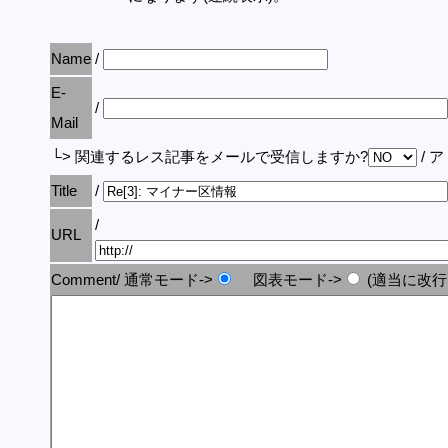
Name
/
E-
/
Mail
└> 関連するレス記事をメールで受信しますか?
/ 
Title
/
/
URL
Comment/ 通常モード->
図表モード->
(適当に改行