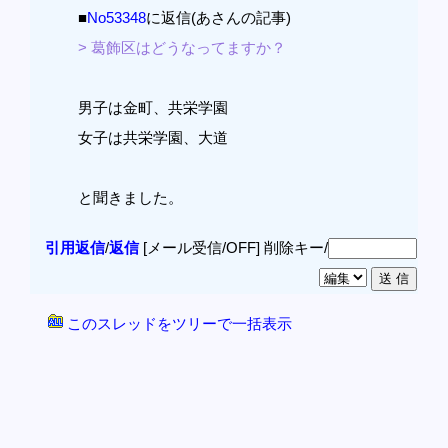
■
No53348
に返信(あさんの記事)
> 葛飾区はどうなってますか？
男子は金町、共栄学園
女子は共栄学園、大道
と聞きました。
引用返信
/
返信
[メール受信/OFF]
削除キー/
このスレッドをツリーで一括表示