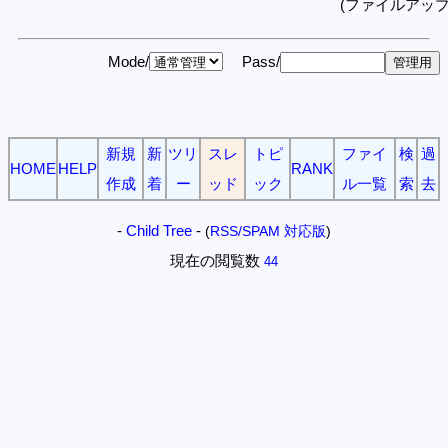
(ファイルアッ
Mode/
Pass/
新規
新
ツリ
スレ
トピ
ファイ
検
過
HOME
HELP
RANK
作成
着
ー
ッド
ック
ル一覧
索
去
-
Child Tree
-
(
RSS/SPAM 対応版
)
現在の閲覧数
44