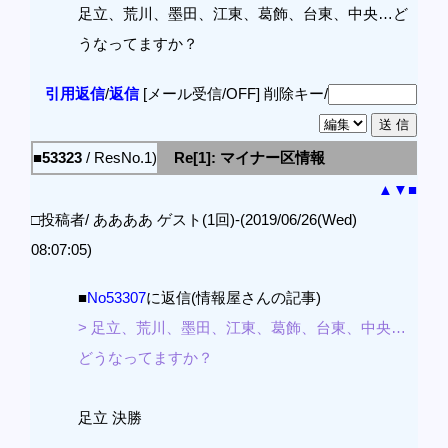
足立、荒川、墨田、江東、葛飾、台東、中央…ど
うなってますか？
引用返信
/
返信
[メール受信/OFF]
削除キー/
■53323
/ ResNo.1)
Re[1]: マイナー区情報
▲
▼
■
□投稿者/ ああああ ゲスト(1回)-(2019/06/26(Wed)
08:07:05)
■
No53307
に返信(情報屋さんの記事)
> 足立、荒川、墨田、江東、葛飾、台東、中央…
どうなってますか？
足立 決勝