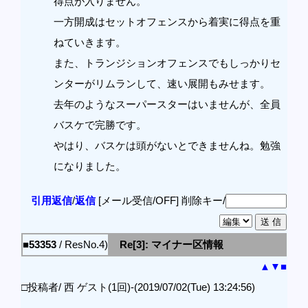
得点が入りません。
一方開成はセットオフェンスから着実に得点を重
ねていきます。
また、トランジションオフェンスでもしっかりセ
ンターがリムランして、速い展開もみせます。
去年のようなスーパースターはいませんが、全員
バスケで完勝です。
やはり、バスケは頭がないとできませんね。勉強
になりました。
引用返信
/
返信
[メール受信/OFF]
削除キー/
■53353
/ ResNo.4)
Re[3]: マイナー区情報
▲
▼
■
□投稿者/ 西 ゲスト(1回)-(2019/07/02(Tue) 13:24:56)