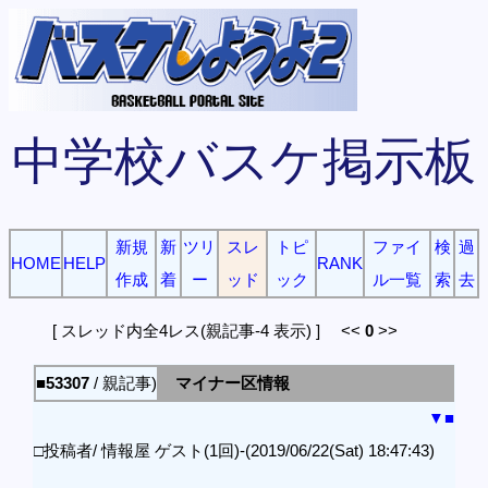
中学校バスケ掲示板
新規
新
ツリ
スレ
トピ
ファイ
検
過
HOME
HELP
RANK
作成
着
ー
ッド
ック
ル一覧
索
去
[ スレッド内全4レス(親記事-4 表示) ] <<
0
>>
■53307
/ 親記事)
マイナー区情報
▼
■
□投稿者/ 情報屋 ゲスト(1回)-(2019/06/22(Sat) 18:47:43)