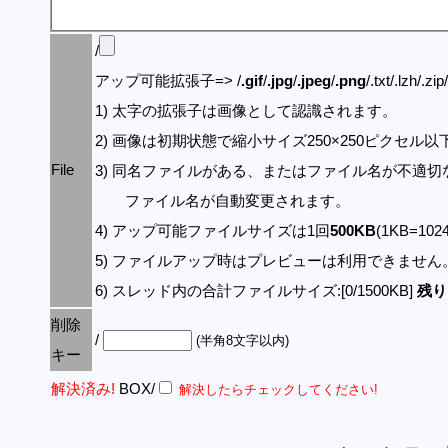
/
アップ可能拡張子=> /
.gif
/
.jpg
/
.jpeg
/
.png
/.txt/.lzh/.zi
1) 太字の拡張子は画像として認識されます。
2) 画像は初期状態で縮小サイズ250×250ピクセル
File
3) 同名ファイルがある、またはファイル名が不適切
ファイル名が自動変更されます。
4) アップ可能ファイルサイズは1回
500KB
(1KB=10
5) ファイルアップ時はプレビューは利用できません
6) スレッド内の合計ファイルサイズ:[0/1500KB]
残り:
削除
/
(半角8文字以内)
キー
解決済み!
BOX/
解決したらチェックしてください!