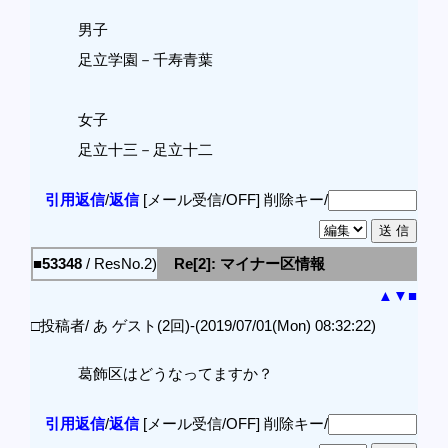
男子
足立学園－千寿青葉
女子
足立十三－足立十二
引用返信
/
返信
[メール受信/OFF]
削除キー/
■53348
/ ResNo.2)
Re[2]: マイナー区情報
▲
▼
■
□投稿者/ あ ゲスト(2回)-(2019/07/01(Mon) 08:32:22)
葛飾区はどうなってますか？
引用返信
/
返信
[メール受信/OFF]
削除キー/