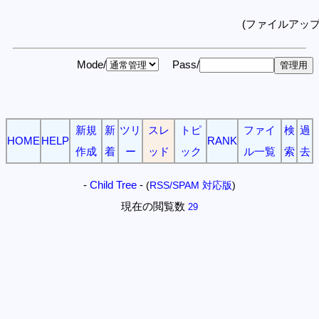
(ファイルアッ
Mode/
Pass/
新規
新
ツリ
スレ
トピ
ファイ
検
過
HOME
HELP
RANK
作成
着
ー
ッド
ック
ル一覧
索
去
-
Child Tree
-
(
RSS/SPAM 対応版
)
現在の閲覧数
29