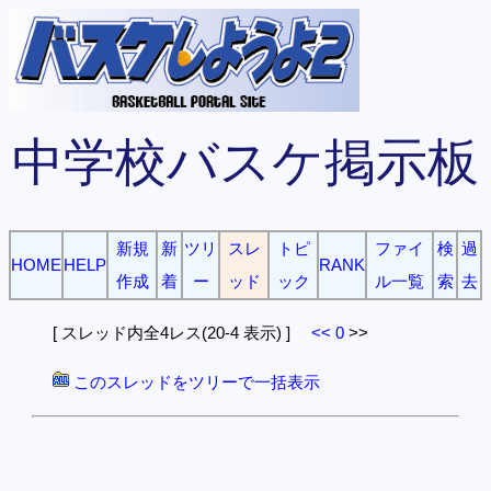
中学校バスケ掲示板
新規
新
ツリ
スレ
トピ
ファイ
検
過
HOME
HELP
RANK
作成
着
ー
ッド
ック
ル一覧
索
去
[ スレッド内全4レス(20-4 表示) ]
<<
0
>>
このスレッドをツリーで一括表示