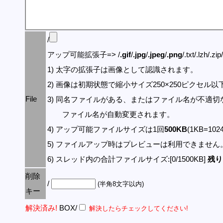
/
アップ可能拡張子=> /
.gif
/
.jpg
/
.jpeg
/
.png
/.txt/.lzh/.zi
1) 太字の拡張子は画像として認識されます。
2) 画像は初期状態で縮小サイズ250×250ピクセル
File
3) 同名ファイルがある、またはファイル名が不適切
ファイル名が自動変更されます。
4) アップ可能ファイルサイズは1回
500KB
(1KB=10
5) ファイルアップ時はプレビューは利用できません
6) スレッド内の合計ファイルサイズ:[0/1500KB]
残り:
削除
/
(半角8文字以内)
キー
解決済み!
BOX/
解決したらチェックしてください!