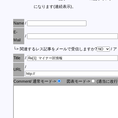
になります(連続表示)。
Name
/
E-
/
Mail
└> 関連するレス記事をメールで受信しますか?
/ 
Title
/
/
URL
Comment/ 通常モード->
図表モード->
(適当に改行