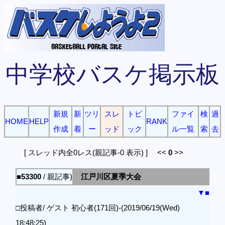
中学校バスケ掲示板
新規
新
ツリ
スレ
トピ
ファイ
検
過
HOME
HELP
RANK
作成
着
ー
ッド
ック
ル一覧
索
去
[ スレッド内全0レス(親記事-0 表示) ] <<
0
>>
■53300
/ 親記事)
江戸川区夏季大会
▼
■
□投稿者/ ゲスト 初心者(171回)-(2019/06/19(Wed)
18:48:25)