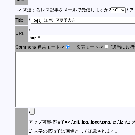
└> 関連するレス記事をメールで受信しますか?
/ 
Title
/
/
URL
Comment/ 通常モード->
図表モード->
(適当に改行
/
アップ可能拡張子=> /
.gif
/
.jpg
/
.jpeg
/
.png
/.txt/.lzh/.zi
1) 太字の拡張子は画像として認識されます。