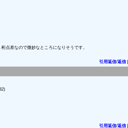
１桁点差なので微妙なところになりそうです。
引用返信
/
返信
32)
引用返信
/
返信