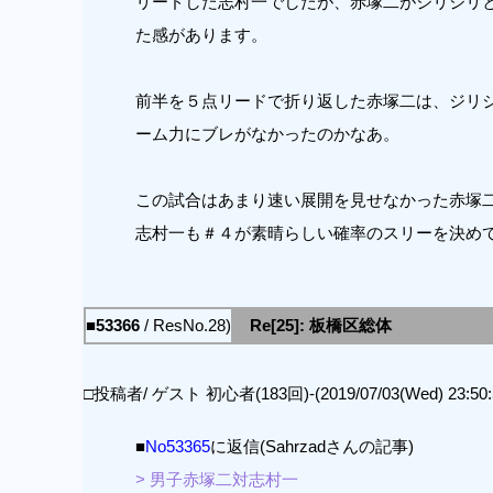
リードした志村一でしたが、赤塚二がジリジリ
た感があります。
前半を５点リードで折り返した赤塚二は、ジリ
ーム力にブレがなかったのかなあ。
この試合はあまり速い展開を見せなかった赤塚
志村一も＃４が素晴らしい確率のスリーを決め
■53366
/ ResNo.28)
Re[25]: 板橋区総体
□投稿者/ ゲスト 初心者(183回)-(2019/07/03(Wed) 23:50:
■
No53365
に返信(Sahrzadさんの記事)
> 男子赤塚二対志村一