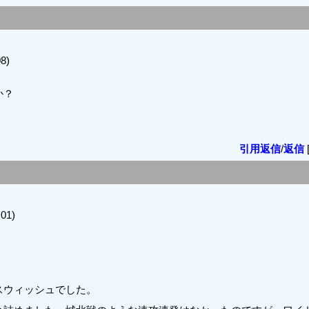
8)
か？
引用返信
/
返信
01)
スウィッシュでした。