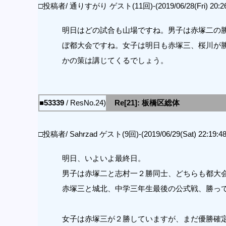
□投稿者/ 通りすがり ゲスト(11回)-(2019/06/28(Fri) 20:26
明日はどの試合も山場ですね。男子は赤塚二の
ぼ都大会ですね。女子は明日も赤塚三、桜川が
かの策は講じてくるでしょう。
■53339
/ ResNo.24)
Re[21]: 板橋区総体
□投稿者/ Sahrzad ゲスト(9回)-(2019/06/29(Sat) 22:19:48
明日、いよいよ最終日。
男子は赤塚二と志村一２勝同士、どちらも都大
赤塚三と城北、中学三年生最後の公式戦、勝っ
女子は赤塚三が２勝していますが、まだ優勝確