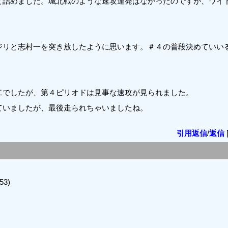
と詰めました。城北戦のような速攻連発はなかったのですが、ワイ
ジリと志村一を突き放したように思います。＃４の普段決めていい
二でしたが、第４ピリオドは見事な速攻が見られました。
ていましたが、最後走られちゃいましたね。
引用返信
/
返信
53)