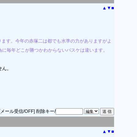
▲
▼
■
ります。今年の赤塚二は都でも水準の力がありますがよ
為に毎年どこが勝つかわからないバスケは違います。
せん。
[メール受信/OFF]
削除キー/
▲
▼
■