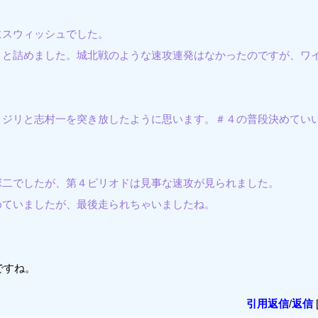
。
にスウィッシュでした。
リと詰めました。城北戦のような速攻連発はなかったのですが、ワ
リジリと志村一を突き放したように思います。＃４の普段決めてい
塚二でしたが、第４ピリオドは見事な速攻が見られました。
めていましたが、最後走られちゃいましたね。
ですね。
引用返信
/
返信