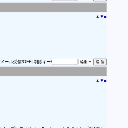
▲
▼
■
[メール受信/OFF]
削除キー/
▲
▼
■