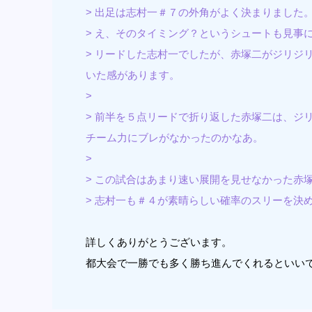
> 出足は志村一＃７の外角がよく決まりました
> え、そのタイミング？というシュートも見事
> リードした志村一でしたが、赤塚二がジリジ
いた感があります。
>
> 前半を５点リードで折り返した赤塚二は、ジ
チーム力にブレがなかったのかなあ。
>
> この試合はあまり速い展開を見せなかった赤
> 志村一も＃４が素晴らしい確率のスリーを決
詳しくありがとうございます。
都大会で一勝でも多く勝ち進んでくれるといい