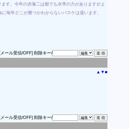
ります。今年の赤塚二は都でも水準の力がありますがよ
為に毎年どこが勝つかわからないバスケは違います。
[メール受信/OFF]
削除キー/
▲
▼
■
[メール受信/OFF]
削除キー/