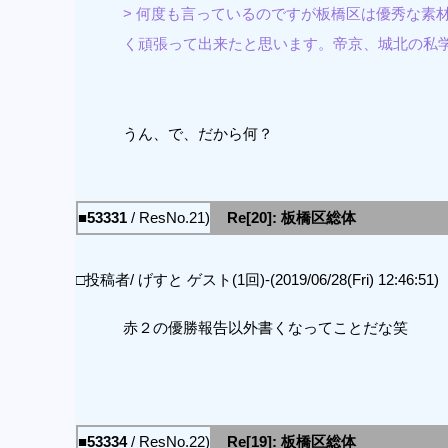
> 何度も言っているのですが板橋区は優秀な素
く頑張って出来たと思います。帝京、城北の私
うん、で、だから何？
■53331
/ ResNo.21)
Re[20]: 板橋区総体
□投稿者/ げすと ゲスト(1回)-(2019/06/28(Fri) 12:46:51)
赤２の優勝報告以外書くなってことだな笑
■53334
/ ResNo.22)
Re[19]: 板橋区総体