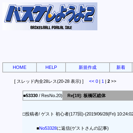
HOME
HELP
新規作成
新着
[ スレッド内全28レス(20-28 表示) ]
<<
0
|
1
|
2
>>
■53330
/ ResNo.20)
Re[19]: 板橋区総体
□投稿者/ ゲスト 初心者(177回)-(2019/06/28(Fri) 10:24:02
■
No53328
に返信(ゲストさんの記事)