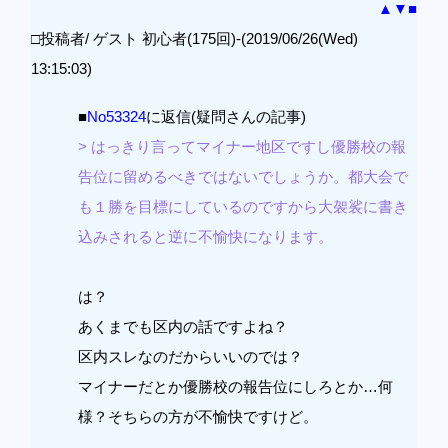
▲
▼
■
□投稿者/ ゲスト 初心者(175回)-(2019/06/26(Wed)
13:15:03)
■
No53324
に返信(疑問さんの記事)
> はっきり言ってマイナー地区ですし優勝校の報
告位に留めるべきではないでしょうか。都大会で
も１勝を目標にしているのですから大袈裟に書き
込みされると逆に不愉快になります。
は？
あくまでも区内の話ですよね？
区内スレなのだからいいのでは？
マイナーだとか優勝校の報告位にしろとか…何
様？そちらの方が不愉快ですけど。