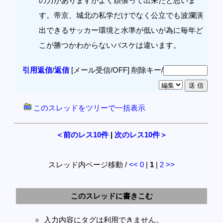
の力がありますがよく頑張って出来たと思いま
す。帝京、城北の私学だけでなく公立でも波瀾演
出できるサッカー環境と水準が低いが為に毎年ど
こが勝つかわからないバスケは違います。
引用返信
/
返信
[メール受信/OFF]
削除キー/
このスレッドをツリーで一括表示
＜前のレス10件
|
次のレス10件＞
スレッド内ページ移動 /
<<
0
|
1
|
2
>>
このスレッドに書きこむ
入力内容にタグは利用できません。