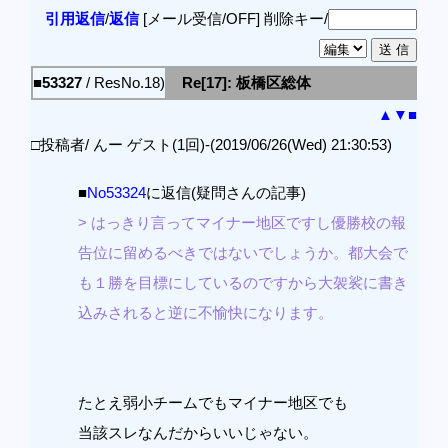
引用返信
/
返信
[メール受信/OFF]
削除キー/
■53327
/ ResNo.18)
Re[17]: 板橋区総体
▲
▼
■
□投稿者/ んー ゲスト(1回)-(2019/06/26(Wed) 21:30:53)
■
No53324
に返信(疑問さんの記事)
> はっきり言ってマイナー地区ですし優勝校の報
告位に留めるべきではないでしょうか。都大会で
も１勝を目標にしているのですから大袈裟に書き
込みされると逆に不愉快になります。
たとえ弱小チームでもマイナー地区でも
当該スレなんだからいいじゃない。