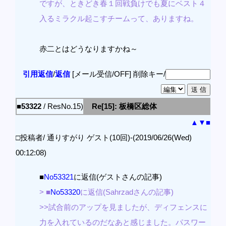
ですが、ときどき春１回戦負けでも夏にベスト４
入るミラクル起こすチームって、ありますね。
赤二とはどうなりますかね～
引用返信
/
返信
[メール受信/OFF]
削除キー/
■53322
/ ResNo.15)
Re[15]: 板橋区総体
▲
▼
■
□投稿者/ 通りすがり ゲスト(10回)-(2019/06/26(Wed)
00:12:08)
■
No53321
に返信(ゲストさんの記事)
> ■
No53320
に返信(Sahrzadさんの記事)
>>試合前のアップを見ましたが、ディフェンスに
力を入れているのだなあと感じました。パスワー