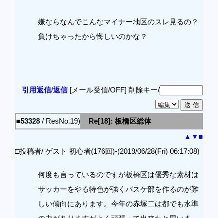
嫌ならなんでこんなマイナー地区のスレ見るの？
負けちゃったから悔しいのかな？
引用返信
/
返信
[メール受信/OFF]
削除キー/
■53328
/ ResNo.19)
Re[18]: 板橋区総体
▲
▼
■
□投稿者/ ゲスト 初心者(176回)-(2019/06/28(Fri) 06:17:08)
何度も言っているのですが板橋区は優秀な素材は
サッカーをやる特色が強くバスケ部を作るのが難
しい傾向にあります。今年の赤塚二は都でも水準