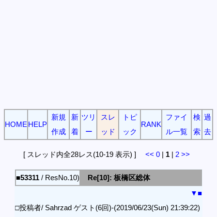
新規
新
ツリ
スレ
トピ
ファイ
検
過
HOME
HELP
RANK
作成
着
ー
ッド
ック
ル一覧
索
去
[ スレッド内全28レス(10-19 表示) ]
<<
0
|
1
|
2
>>
■53311
/ ResNo.10)
Re[10]: 板橋区総体
▼
■
□投稿者/ Sahrzad ゲスト(6回)-(2019/06/23(Sun) 21:39:22)