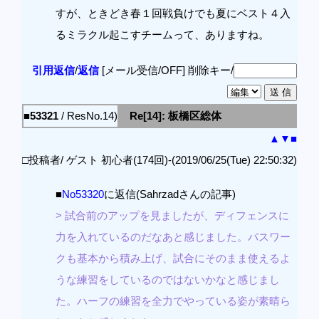
すが、ときどき春１回戦負けでも夏にベスト４入
るミラクル起こすチームって、ありますね。
引用返信
/
返信
[メール受信/OFF]
削除キー/
■53321
/ ResNo.14)
Re[14]: 板橋区総体
▲
▼
■
□投稿者/ ゲスト 初心者(174回)-(2019/06/25(Tue) 22:50:32)
■
No53320
に返信(Sahrzadさんの記事)
> 試合前のアップを見ましたが、ディフェンスに
力を入れているのだなあと感じました。パスワー
クも基本から積み上げ、試合にそのまま使えるよ
うな練習をしているのではないかなと感じまし
た。ハーフの練習を全力でやっている姿が素晴ら