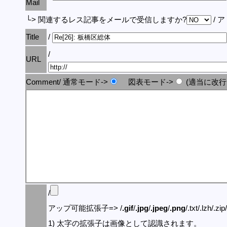
Mail
└> 関連するレス記事をメールで受信しますか?
/ 
Title
/
/
URL
Comment/ 通常モード->
図表モード->
(適当に改行
/
アップ可能拡張子=> /
.gif
/
.jpg
/
.jpeg
/
.png
/.txt/.lzh/.zi
1) 太字の拡張子は画像として認識されます。