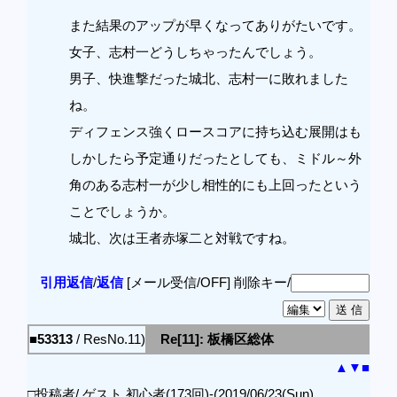
また結果のアップが早くなってありがたいです。
女子、志村一どうしちゃったんでしょう。
男子、快進撃だった城北、志村一に敗れました
ね。
ディフェンス強くロースコアに持ち込む展開はも
しかしたら予定通りだったとしても、ミドル～外
角のある志村一が少し相性的にも上回ったという
ことでしょうか。
城北、次は王者赤塚二と対戦ですね。
引用返信
/
返信
[メール受信/OFF]
削除キー/
■53313
/ ResNo.11)
Re[11]: 板橋区総体
▲
▼
■
□投稿者/ ゲスト 初心者(173回)-(2019/06/23(Sun)