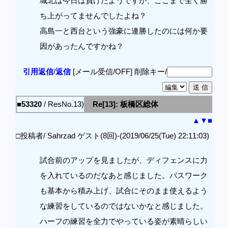
城北は今日は負けたようですが、ここまで全く勝
ち上がってませんでしたよね？
高島一と西台という強豪に連勝したのには何か要
因があったんですかね？
引用返信
/
返信
[メール受信/OFF]
削除キー/
■53320
/ ResNo.13)
Re[13]: 板橋区総体
▲
▼
■
□投稿者/ Sahrzad ゲスト(8回)-(2019/06/25(Tue) 22:11:03)
試合前のアップを見ましたが、ディフェンスに力
を入れているのだなあと感じました。パスワーク
も基本から積み上げ、試合にそのまま使えるよう
な練習をしているのではないかなと感じました。
ハーフの練習を全力でやっている姿が素晴らしい