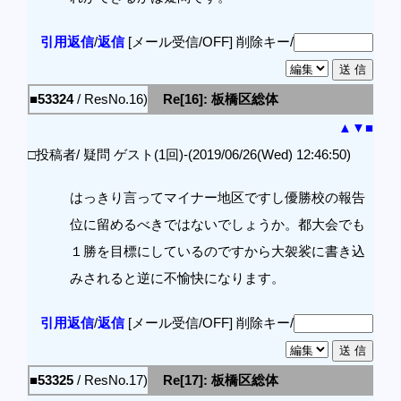
引用返信
/
返信
[メール受信/OFF]
削除キー/
■53324
/ ResNo.16)
Re[16]: 板橋区総体
▲
▼
■
□投稿者/ 疑問 ゲスト(1回)-(2019/06/26(Wed) 12:46:50)
はっきり言ってマイナー地区ですし優勝校の報告
位に留めるべきではないでしょうか。都大会でも
１勝を目標にしているのですから大袈裟に書き込
みされると逆に不愉快になります。
引用返信
/
返信
[メール受信/OFF]
削除キー/
■53325
/ ResNo.17)
Re[17]: 板橋区総体