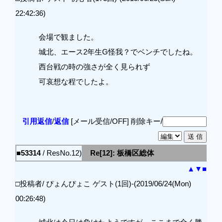
22:42:36)
会場で観ました。
城北、エース2年生G怪我？でベンチでしたね。
西台戦の時の強さが全く見られず
可哀想な程でしたよ。
引用返信
/
返信
[メール受信/OFF]
削除キー/
■53314
/ ResNo.12)
Re[12]: 板橋区総体
▲
▼
■
□投稿者/ ぴょんぴょこ ゲスト(1回)-(2019/06/24(Mon)
00:26:48)