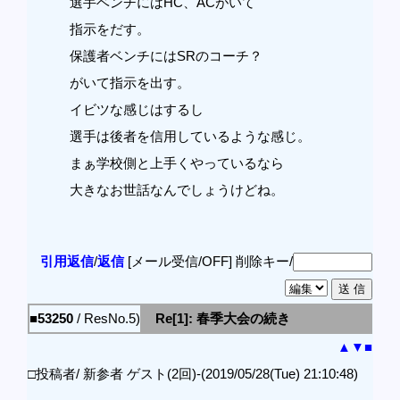
選手ベンチにはHC、ACがいて
指示をだす。
保護者ベンチにはSRのコーチ？
がいて指示を出す。
イビツな感じはするし
選手は後者を信用しているような感じ。
まぁ学校側と上手くやっているなら
大きなお世話なんでしょうけどね。
引用返信
/
返信
[メール受信/OFF]
削除キー/
■53250
/ ResNo.5)
Re[1]: 春季大会の続き
▲
▼
■
□投稿者/ 新参者 ゲスト(2回)-(2019/05/28(Tue) 21:10:48)