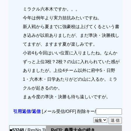
ミラクル六本木ですか。。。
今年は例年より実力拮抗みたいですね。
新人戦から夏までに強豪校は上げてくるという書
き込みが以前ありましたが、まだ準決・決勝残し
てますが、ますます夏が楽しみです。
小岩4も今回はいい位置に入りましたね。なんか
ずっと上位3校？2校？の山に入れられていた感が
ありましたが。上位4チーム以外に府中5・日野
1・六本木・日学あたりがどの山に入るか。ミラ
クルが起きるのか。
まぁ今度の準決・決勝も待ち遠しいですが。
引用返信
/
返信
[メール受信/OFF]
削除キー/
■53248
/ ResNo.3)
Re[3]: 春季大会の続き