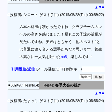
▲
▼
■
□投稿者/ シロート ゲスト(1回)-(2019/05/28(Tue) 00:59:22)
六本木旋風は凄かったですね。クラブチームのレ
ベルの高さを感じました！夏もこの子達の活躍が
見たいですね。実践はともかく、他のベスト4と
は普通に渡り合える選手たちだと思います。菅生
の高さに一人気を吐いた
no5
、楽しみです！
引用返信
/
返信
[メール受信/OFF]
削除キー/
■53249
/ ResNo.4)
Re[4]: 春季大会の続き
▲
▼
■
□投稿者/ たまっこ ゲスト(1回)-(2019/05/28(Tue) 06:56:24)