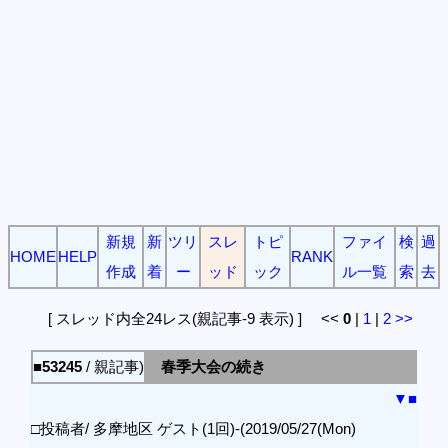
新規
新
ツリ
スレ
トピ
ファイ
検
過
HOME
HELP
RANK
作成
着
ー
ッド
ック
ル一覧
索
去
[ スレッド内全24レス(親記事-9 表示) ] <<
0
|
1
|
2
>>
■53245
/ 親記事)
春季大会の続き
▼
■
□投稿者/ 多摩地区 ゲスト(1回)-(2019/05/27(Mon)