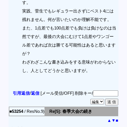
す。
実践、菅生でもレギュラー出さずにベスト4には
残れません。何が言いたいのか理解不能です。
また、1点差でも100点差でも負けは負けなのは当
然ですが、最後の大会にむけて1点差やワンゴー
ル差であれば次は勝てる可能性はあると思います
が？
わざわざこんな書き込みをする意味がわからない
し、人としてどうかと思いますが。
引用返信
/
返信
[メール受信/OFF]
削除キー/
■53254
/ ResNo.9)
Re[5]: 春季大会の続き
▲
▼
■