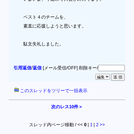
ベスト４のチームを、
素直に応援しようと思います。
駄文失礼しました。
引用返信
/
返信
[メール受信/OFF]
削除キー/
このスレッドをツリーで一括表示
次のレス10件＞
スレッド内ページ移動 / <<
0
|
1
|
2
>>