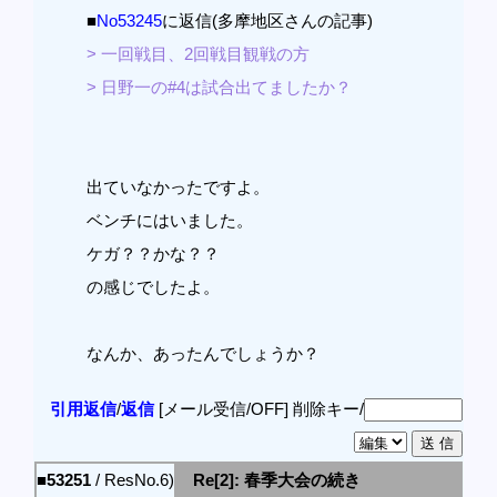
■
No53245
に返信(多摩地区さんの記事)
> 一回戦目、2回戦目観戦の方
> 日野一の#4は試合出てましたか？
出ていなかったですよ。
ベンチにはいました。
ケガ？？かな？？
の感じでしたよ。
なんか、あったんでしょうか？
引用返信
/
返信
[メール受信/OFF]
削除キー/
■53251
/ ResNo.6)
Re[2]: 春季大会の続き