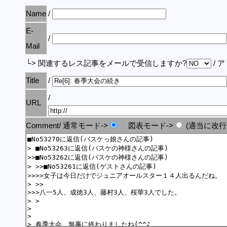
Name
/
E-
/
Mail
└> 関連するレス記事をメールで受信しますか?
/ 
Title
/
/
URL
Comment/ 通常モード->
図表モード->
(適当に改行