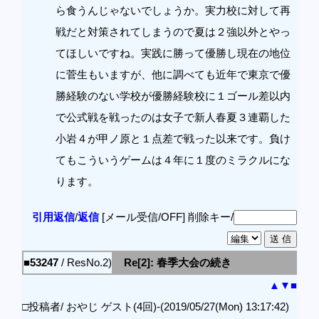
ら食うんじゃないでしょうか。実力校に対して再
戦だと対策されてしまうので夏は２強以外とやっ
てほしいですね。実践に勝って優勝し現在の地位
に菅生もいますが、他に調べても近年で東京で優
勝経験のない学校が優勝経験校に１ゴール差以内
で公式戦を戦ったのは女子で新人春夏３連覇した
小岩４が甲ノ原と１点差で戦った以来です。負け
てもこういうゲームは４年に１度のミラクルにな
ります。
引用返信
/
返信
[メール受信/OFF]
削除キー/
■53247
/ ResNo.2)
Re[2]: 春季大会の続き
▲
▼
■
□投稿者/ おやじ ゲスト(4回)-(2019/05/27(Mon) 13:17:42)