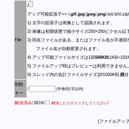
/
アップ可能拡張子=> /
.gif
/
.jpg
/
.jpeg
/
.png
/.txt/.lzh/.zi
1) 太字の拡張子は画像として認識されます。
2) 画像は初期状態で縮小サイズ250×250ピクセル
File
3) 同名ファイルがある、またはファイル名が不適切
ファイル名が自動変更されます。
4) アップ可能ファイルサイズは1回
500KB
(1KB=10
5) ファイルアップ時はプレビューは利用できません
6) スレッド内の合計ファイルサイズ:[0/1500KB]
残り:
削除
/
(半角8文字以内)
キー
解決済み!
BOX/
解決したらチェックしてください!
(ファイルアッ