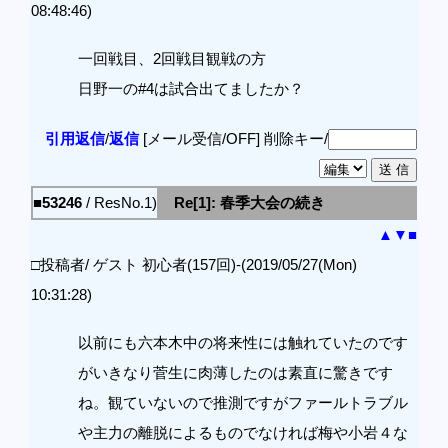
08:48:46)
一回戦目、2回戦目観戦の方
日野一の#4は試合出てましたか？
引用返信
/
返信
[メール受信/OFF]
削除キー/
■53246
/ ResNo.1)
Re[1]: 春季大会の続き
▲
▼
■
□投稿者/ ゲスト 初心者(157回)-(2019/05/27(Mon)
10:31:28)
以前にも六本木中の将来性には触れていたのです
がいきなり菅生に肉薄したのは素直に驚きです
ね。観ていないので推測ですがファールトラブル
や主力の離脱によるものでなければ梅や小岩４な