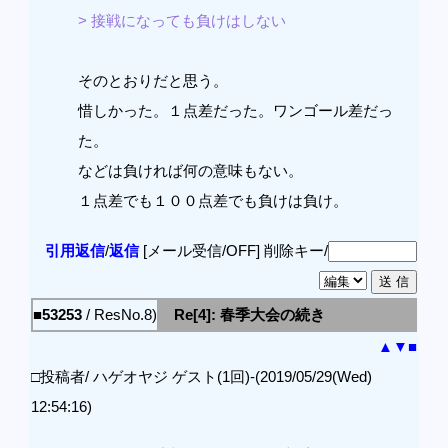
> 接戦になっても負けはしない
そのとおりだと思う。
惜しかった。１点差だった。ワンゴール差だっ
た。
などは負ければ何の意味もない。
１点差でも１００点差でも負けは負け。
引用返信
/
返信
[メール受信/OFF]
削除キー/
■53253
/ ResNo.8)
Re[4]: 春季大会の続き
▲
▼
■
□投稿者/ ハゲオヤジ ゲスト(1回)-(2019/05/29(Wed)
12:54:16)