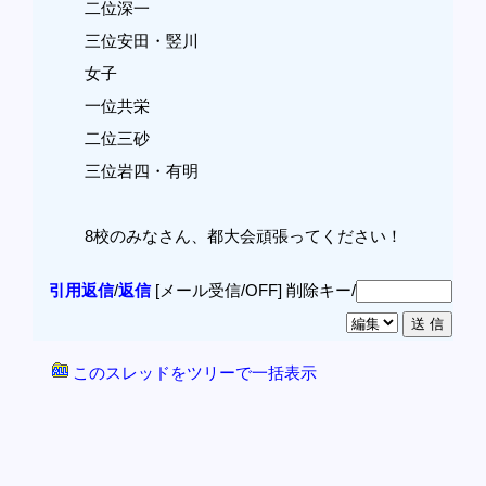
二位深一
三位安田・竪川
女子
一位共栄
二位三砂
三位岩四・有明
8校のみなさん、都大会頑張ってください！
引用返信
/
返信
[メール受信/OFF]
削除キー/
このスレッドをツリーで一括表示