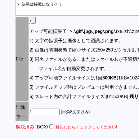
/
アップ可能拡張子=> /
.gif
/
.jpg
/
.jpeg
/
.png
/.txt/.lzh/.zi
1) 太字の拡張子は画像として認識されます。
2) 画像は初期状態で縮小サイズ250×250ピクセル
File
3) 同名ファイルがある、またはファイル名が不適切
ファイル名が自動変更されます。
4) アップ可能ファイルサイズは1回
500KB
(1KB=10
5) ファイルアップ時はプレビューは利用できません
6) スレッド内の合計ファイルサイズ:[0/1500KB]
残り:
削除
/
(半角8文字以内)
キー
解決済み!
BOX/
解決したらチェックしてください!