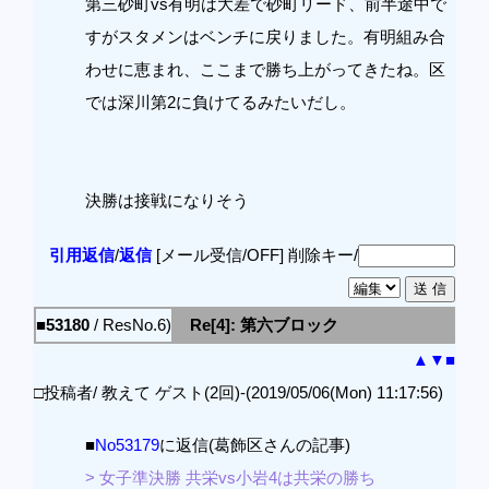
第三砂町vs有明は大差で砂町リード、前半途中で
すがスタメンはベンチに戻りました。有明組み合
わせに恵まれ、ここまで勝ち上がってきたね。区
では深川第2に負けてるみたいだし。
決勝は接戦になりそう
引用返信
/
返信
[メール受信/OFF]
削除キー/
■53180
/ ResNo.6)
Re[4]: 第六ブロック
▲
▼
■
□投稿者/ 教えて ゲスト(2回)-(2019/05/06(Mon) 11:17:56)
■
No53179
に返信(葛飾区さんの記事)
> 女子準決勝 共栄vs小岩4は共栄の勝ち