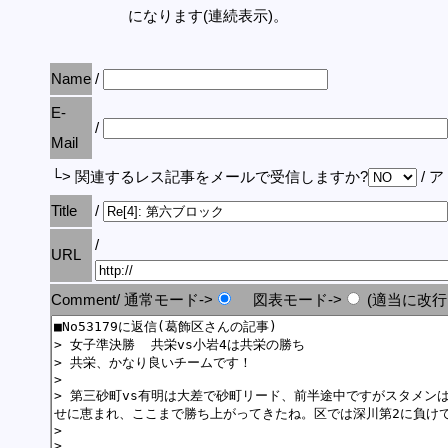
になります(連続表示)。
Name
/
E-
/
Mail
└> 関連するレス記事をメールで受信しますか?
/ 
Title
/
/
URL
Comment/ 通常モード->
図表モード->
(適当に改行