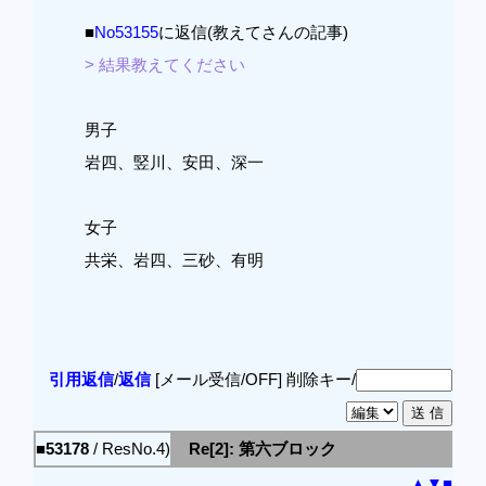
■
No53155
に返信(教えてさんの記事)
> 結果教えてください
男子
岩四、竪川、安田、深一
女子
共栄、岩四、三砂、有明
引用返信
/
返信
[メール受信/OFF]
削除キー/
■53178
/ ResNo.4)
Re[2]: 第六ブロック
▲
▼
■