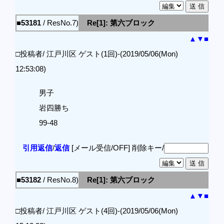
■53181
/ ResNo.7)
Re[1]: 第六ブロック
▲
▼
■
□投稿者/ 江戸川区 ゲスト(1回)-(2019/05/06(Mon)
12:53:08)
男子
岩四勝ち
99-48
引用返信
/
返信
[メール受信/OFF]
削除キー/
■53182
/ ResNo.8)
Re[1]: 第六ブロック
▲
▼
■
□投稿者/ 江戸川区 ゲスト(4回)-(2019/05/06(Mon)