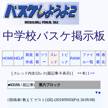
中学校バスケ掲示板
新規
新
ツリ
スレ
トピ
ファイ
検
過
HOME
HELP
RANK
作成
着
ー
ッド
ック
ル一覧
索
去
[ スレッド内全12レス(親記事-9 表示) ] <<
0
|
1
>>
■53155
/ 親記事)
第六ブロック
▼
■
□投稿者/ 教えて ゲスト(1回)-(2019/05/03(Fri) 16:05:08)