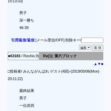
15:13:33)
男子
深一勝ち
46-39
引用返信
/
返信
[メール受信/OFF]
削除キー/
■53183
/ ResNo.9)
Re[1]: 第六ブロック
▲
▼
■
□投稿者/ みんながんばれ ゲスト(4回)-(2019/05/06(Mon)
20:11:22)
最終結果
男子
一位岩四