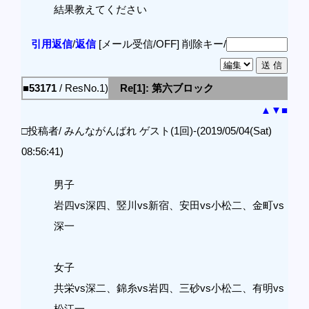
結果教えてください
引用返信
/
返信
[メール受信/OFF]
削除キー/
■53171
/ ResNo.1)
Re[1]: 第六ブロック
▲
▼
■
□投稿者/ みんながんばれ ゲスト(1回)-(2019/05/04(Sat)
08:56:41)
男子
岩四vs深四、竪川vs新宿、安田vs小松二、金町vs
深一
女子
共栄vs深二、錦糸vs岩四、三砂vs小松二、有明vs
松江一