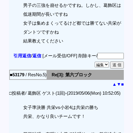
男子の三強を崩せるかですね。しかし、葛飾区は
低迷期間が長いですね
女子は集めまくってるけど都では勝てない共栄が
ダントツですかね
結果教えてください
引用返信
/
返信
[メール受信/OFF]
削除キー/
■53179
/ ResNo.5)
Re[3]: 第六ブロック
▲
▼
■
□投稿者/ 葛飾区 ゲスト(1回)-(2019/05/06(Mon) 10:52:05)
女子準決勝 共栄vs小岩4は共栄の勝ち
共栄、かなり良いチームです！