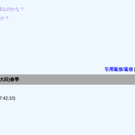
戦なのかな？
うか？
引用返信
/
返信
川/大田)春季
42:10)