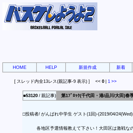
HOME
HELP
新規作成
新着
[ スレッド内全13レス(親記事-9 表示) ] <<
0
|
1
>>
■53120
/ 親記事)
第1ﾌﾞﾛｯｸ(千代田・港/品川/大田)春
□投稿者/ がんばれ中学生 ゲスト(1回)-(2019/04/24(Wed) 09
各地区予選情報教えて下さい！大田区は激戦な