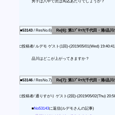
男子は八中で次は馬込あたりでしょうか？
■53143
/ ResNo.6)
Re[6]: 第1ﾌﾞﾛｯｸ(千代田・港/品
□投稿者/ ルデモ ゲスト(1回)-(2019/05/01(Wed) 19:40:41
品川はどこが上がってきますか？
■53146
/ ResNo.7)
Re[7]: 第1ﾌﾞﾛｯｸ(千代田・港/品
□投稿者/ 通りすがり ゲスト(2回)-(2019/05/02(Thu) 20:58
■
No53143
に返信(ルデモさんの記事)