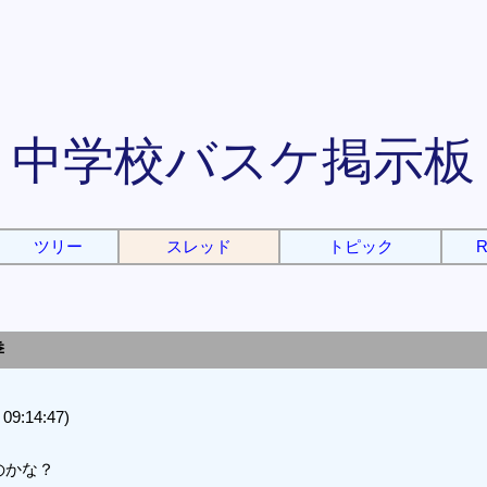
中学校バスケ掲示板
ツリー
スレッド
トピック
R
季
:14:47)
のかな？