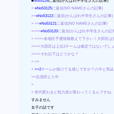
■
No53126
に返信(がんばれ中学生さんの記事)
> ■
No53125
に返信(NO NAMEさんの記事)
>>■
No53122
に返信(がんばれ中学生さんの記事)
> >>■
No53121
に返信(NO NAMEさんの記事)
>>>>■
No53120
に返信(がんばれ中学生さんの記事
> >>>>各地区予選情報教えて下さい！大田区
>>>>大田区は上位2チームは確定ではないでし
>>>>それ以下はどうかな？
> >>
>
>>2
チームが抜けてる感じですか？八中と馬込
>>志茂田と八中
>
> 世代変わると戦力差が変わってくるんですね
すみません
女子の話です