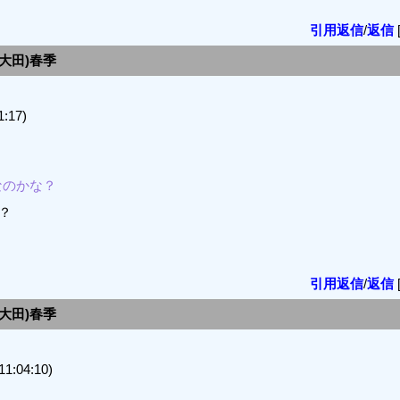
引用返信
/
返信
川/大田)春季
:17)
なのかな？
？
引用返信
/
返信
川/大田)春季
:04:10)