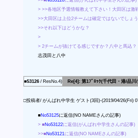
> >>各地区予選情報教えて下さい！大田区は激
>>大田区は上位2チームは確定ではないでしょ
>>それ以下はどうかな？
>
> 2チームが抜けてる感じですか？八中と馬込？
志茂田と八中
■53126
/ ResNo.4)
Re[4]: 第1ﾌﾞﾛｯｸ(千代田・港/品
□投稿者/ がんばれ中学生 ゲスト(3回)-(2019/04/26(Fri) 07:
■
No53125
に返信(NO NAMEさんの記事)
> ■
No53122
に返信(がんばれ中学生さんの記事)
>>■
No53121
に返信(NO NAMEさんの記事)