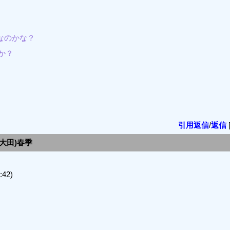
なのかな？
か？
引用返信
/
返信
川/大田)春季
42)