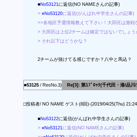
■
No53121
に返信(NO NAMEさんの記事)
> ■
No53120
に返信(がんばれ中学生さんの記事)
>>各地区予選情報教えて下さい！大田区は激戦
> 大田区は上位2チームは確定ではないでしょう
> それ以下はどうかな？
2チームが抜けてる感じですか？八中と馬込？
■53125
/ ResNo.3)
Re[3]: 第1ﾌﾞﾛｯｸ(千代田・港/品
□投稿者/ NO NAME ゲスト(8回)-(2019/04/25(Thu) 21:24:
■
No53122
に返信(がんばれ中学生さんの記事)
> ■
No53121
に返信(NO NAMEさんの記事)
>>■
No53120
に返信(がんばれ中学生さんの記事)