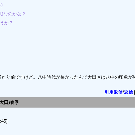
)
激戦なのかな？
ょうか？
？
当たり前ですけど。八中時代が長かったんで大田区は八中の印象が
引用返信
/
返信
川/大田)春季
:45)