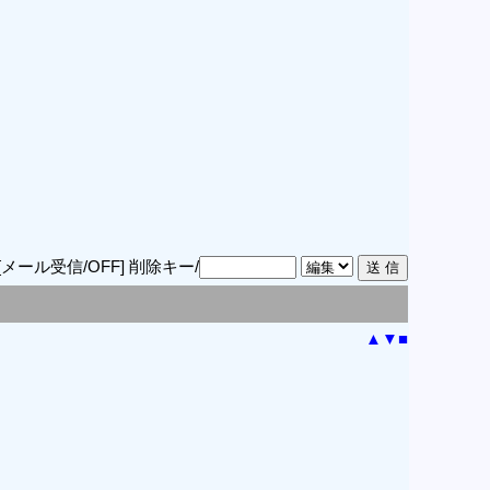
[メール受信/OFF]
削除キー/
▲
▼
■