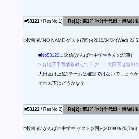
■53121
/ ResNo.1)
Re[1]: 第1ﾌﾞﾛｯｸ(千代田・港/品
□投稿者/ NO NAME ゲスト(7回)-(2019/04/24(Wed) 22:51
■
No53120
に返信(がんばれ中学生さんの記事)
> 各地区予選情報教えて下さい！大田区は激戦
大田区は上位2チームは確定ではないでしょうか
それ以下はどうかな？
■53122
/ ResNo.2)
Re[2]: 第1ﾌﾞﾛｯｸ(千代田・港/品
□投稿者/ がんばれ中学生 ゲスト(2回)-(2019/04/25(Thu) 11