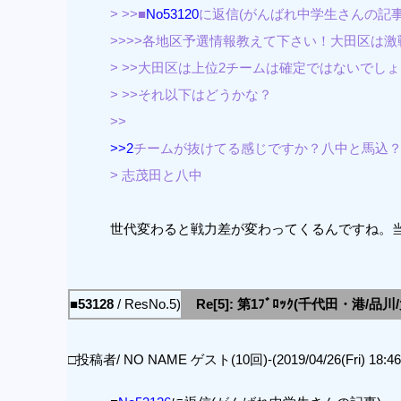
> >>■
No53120
に返信(がんばれ中学生さんの記事
>>>>各地区予選情報教えて下さい！大田区は
> >>大田区は上位2チームは確定ではないでし
> >>それ以下はどうかな？
>>
>>2
チームが抜けてる感じですか？八中と馬込
> 志茂田と八中
世代変わると戦力差が変わってくるんですね。
■53128
/ ResNo.5)
Re[5]: 第1ﾌﾞﾛｯｸ(千代田・港/品
□投稿者/ NO NAME ゲスト(10回)-(2019/04/26(Fri) 18:46