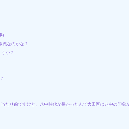
)
は激戦なのかな？
ょうか？
？
。当たり前ですけど。八中時代が長かったんで大田区は八中の印象