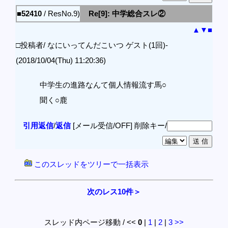
■52410
/ ResNo.9)
Re[9]: 中学総合スレ②
▲
▼
■
□投稿者/ なにいってんだこいつ ゲスト(1回)-
(2018/10/04(Thu) 11:20:36)
中学生の進路なんて個人情報流す馬○
聞く○鹿
引用返信
/
返信
[メール受信/OFF]
削除キー/
このスレッドをツリーで一括表示
次のレス10件＞
スレッド内ページ移動 / <<
0
|
1
|
2
|
3
>>