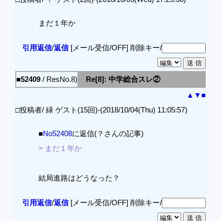
まだ１年か
引用返信
/
返信
[メール受信/OFF]
削除キー/
■52409
/ ResNo.8)
Re[8]: 中学総合スレ②
▲
▼
■
□投稿者/ 緑 ゲスト(15回)-(2018/10/04(Thu) 11:05:57)
■
No52408
に返信(？さんの記事)
> まだ１年か
結局進路はどうなった？
引用返信
/
返信
[メール受信/OFF]
削除キー/