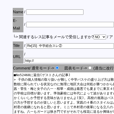
Name
/
E-
/
Mail
└> 関連するレス記事をメールで受信しますか?
/ 
Title
/
/
URL
Comment/ 通常モード->
図表モード->
(適当に改行