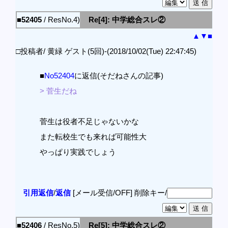
■52405
/ ResNo.4)
Re[4]: 中学総合スレ②
▲
▼
■
□投稿者/ 黄緑 ゲスト(5回)-(2018/10/02(Tue) 22:47:45)
■
No52404
に返信(そだねさんの記事)
> 菅生だね
菅生は役者不足じゃないかな
また転校生でも来れば可能性大
やっぱり実践でしょう
引用返信
/
返信
[メール受信/OFF]
削除キー/
■52406
/ ResNo.5)
Re[5]: 中学総合スレ②