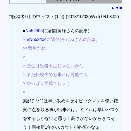
▲
▼
■
□投稿者/ 山の中 ゲスト(1回)-(2018/10/03(Wed) 09:08:02)
■
No52405
に返信(黄緑さんの記事)
> ■
No52404
に返信(そだねさんの記事)
>>菅生だね
>
> 菅生は役者不足じゃないかな
> また転校生でも来れば可能性大
> やっぱり実践でしょう
>
素顔(ﾟ∀ﾟ)は早い攻めをせずビックマンを使い確
実に点を取る事が出来れば。ミドルは早いバスケ
をするしかないと思う！高さがないからきつそ
う！両校新1年のスカウトが必須かなぁ