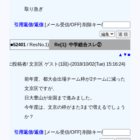
取り急ぎ
引用返信
/
返信
[メール受信/OFF]
削除キー/
■52401
/ ResNo.1)
Re[1]: 中学総合スレ②
▲
▼
■
□投稿者/ 文京区 ゲスト(1回)-(2018/10/02(Tue) 15:16:24)
前年度、都大会出場チーム枠が2チームに減った
文京区ですが、
日大豊山が全国まで進みました。
今年度は、文京の枠がまた3まで増えるでしょう
か？
引用返信
/
返信
[メール受信/OFF]
削除キー/