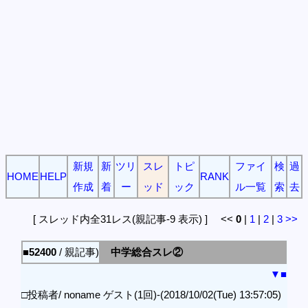
新規
新
ツリ
スレ
トピ
ファイ
検
過
HOME
HELP
RANK
作成
着
ー
ッド
ック
ル一覧
索
去
[ スレッド内全31レス(親記事-9 表示) ] <<
0
|
1
|
2
|
3
>>
■52400
/ 親記事)
中学総合スレ②
▼
■
□投稿者/ noname ゲスト(1回)-(2018/10/02(Tue) 13:57:05)