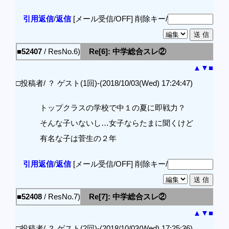
引用返信
/
返信
[メール受信/OFF]
削除キー/
■52407
/ ResNo.6)
Re[6]: 中学総合スレ②
▲
▼
■
□投稿者/ ？ ゲスト(1回)-(2018/10/03(Wed) 17:24:47)
トップクラスの学校で中１の夏に即戦力？
そんな子いないし…女子ならたまに聞くけど
有名な子は菅生の２年
引用返信
/
返信
[メール受信/OFF]
削除キー/
■52408
/ ResNo.7)
Re[7]: 中学総合スレ②
▲
▼
■
□投稿者/ ？ ゲスト(2回)-(2018/10/03(Wed) 17:25:36)