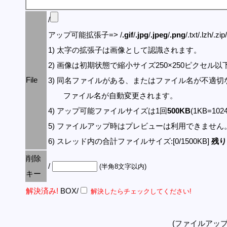
/
アップ可能拡張子=> /
.gif
/
.jpg
/
.jpeg
/
.png
/.txt/.lzh/.zi
1) 太字の拡張子は画像として認識されます。
2) 画像は初期状態で縮小サイズ250×250ピクセル
File
3) 同名ファイルがある、またはファイル名が不適切
ファイル名が自動変更されます。
4) アップ可能ファイルサイズは1回
500KB
(1KB=10
5) ファイルアップ時はプレビューは利用できません
6) スレッド内の合計ファイルサイズ:[0/1500KB]
残り:
削除
/
(半角8文字以内)
キー
解決済み!
BOX/
解決したらチェックしてください!
(ファイルアッ