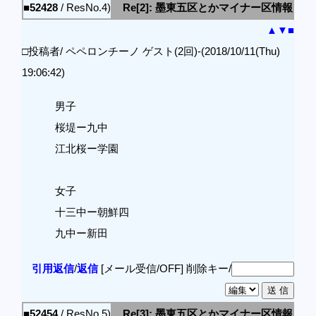
■52428
/ ResNo.4)
Re[2]: 墨東五区とかマイナー区情報
▲
▼
■
□投稿者/ ペペロンチーノ ゲスト(2回)-(2018/10/11(Thu)
19:06:42)
男子
桜堤ー九中
江北桜ー学園
女子
十三中ー朝鮮四
九中ー新田
引用返信
/
返信
[メール受信/OFF]
削除キー/
■52454
/ ResNo.5)
Re[3]: 墨東五区とかマイナー区情報