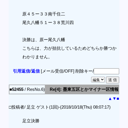
原４５ー３３南千住二
尾久八幡５１ー３８荒川四
決勝は、原ー尾久八幡
こちらは、力が拮抗しているためどちらか勝つか
わかりません。
引用返信
/
返信
[メール受信/OFF]
削除キー/
■52455
/ ResNo.6)
Re[4]: 墨東五区とかマイナー区情報
▲
▼
■
□投稿者/ 足立 ゲスト(1回)-(2018/10/18(Thu) 08:07:17)
足立決勝