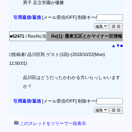
男子 足立学園が優勝
引用返信
/
返信
[メール受信/OFF]
削除キー/
■52471
/ ResNo.9)
Re[1]: 墨東五区とかマイナー区情報
▲
▼
■
□投稿者/ 品川区民 ゲスト(1回)-(2018/10/22(Mon)
11:50:01)
品川区はどうだったかわかる方いらっしゃいます
か？
引用返信
/
返信
[メール受信/OFF]
削除キー/
このスレッドをツリーで一括表示