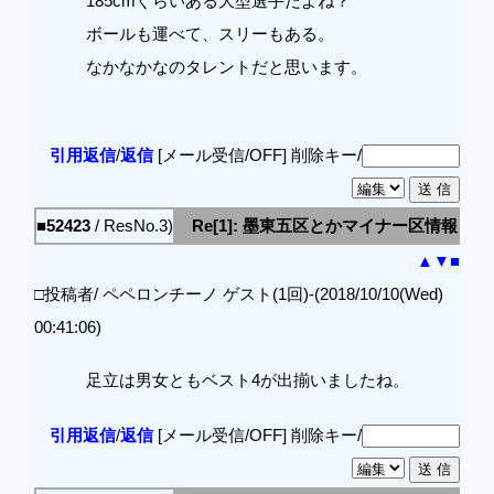
185cmぐらいある大型選手だよね？
ボールも運べて、スリーもある。
なかなかなのタレントだと思います。
引用返信
/
返信
[メール受信/OFF]
削除キー/
■52423
/ ResNo.3)
Re[1]: 墨東五区とかマイナー区情報
▲
▼
■
□投稿者/ ペペロンチーノ ゲスト(1回)-(2018/10/10(Wed)
00:41:06)
足立は男女ともベスト4が出揃いましたね。
引用返信
/
返信
[メール受信/OFF]
削除キー/