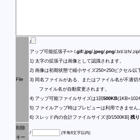
/
アップ可能拡張子=> /
.gif
/
.jpg
/
.jpeg
/
.png
/.txt/.lzh/.zi
1) 太字の拡張子は画像として認識されます。
2) 画像は初期状態で縮小サイズ250×250ピクセル
File
3) 同名ファイルがある、またはファイル名が不適切
ファイル名が自動変更されます。
4) アップ可能ファイルサイズは1回
500KB
(1KB=10
5) ファイルアップ時はプレビューは利用できません
6) スレッド内の合計ファイルサイズ:[0/1500KB]
残り:
削除
/
(半角8文字以内)
キー