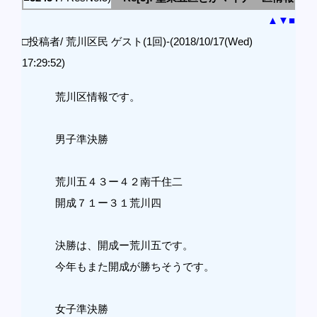
▲
▼
■
□投稿者/ 荒川区民 ゲスト(1回)-(2018/10/17(Wed)
17:29:52)
荒川区情報です。
男子準決勝
荒川五４３ー４２南千住二
開成７１ー３１荒川四
決勝は、開成ー荒川五です。
今年もまた開成が勝ちそうです。
女子準決勝