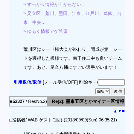
> すっかり情報が上がらない、
> 足立区、荒川、墨田、江東、江戸川、葛飾、台
東、中央…
> ゆるく情報アゲ希望
荒川区はシード権大会が終わり、開成が第一シー
ドを獲得した模様です。南千住二中も良いチーム
です。あと、尾久八幡にすごい選手がいます！
引用返信
/
返信
[メール受信/OFF]
削除キー/
■52327
/ ResNo.2)
Re[2]: 墨東五区とかマイナー区情報
▲
▼
■
□投稿者/ WAB ゲスト(1回)-(2018/09/09(Sun) 06:35:21)