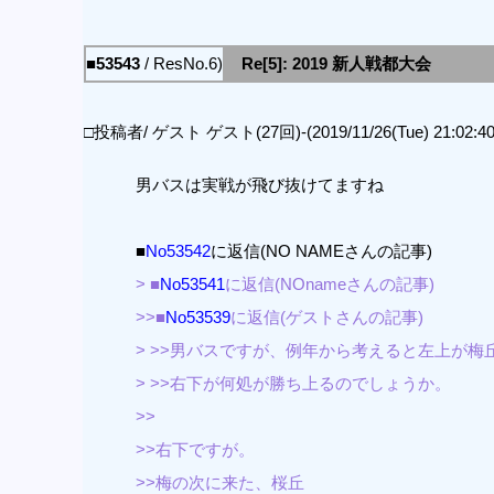
■53543
/ ResNo.6)
Re[5]: 2019 新人戦都大会
□投稿者/ ゲスト ゲスト(27回)-(2019/11/26(Tue) 21:02:40
男バスは実戦が飛び抜けてますね
■
No53542
に返信(NO NAMEさんの記事)
> ■
No53541
に返信(NOnameさんの記事)
>>■
No53539
に返信(ゲストさんの記事)
> >>男バスですが、例年から考えると左上が
> >>右下が何処が勝ち上るのでしょうか。
>>
>>右下ですが。
>>梅の次に来た、桜丘