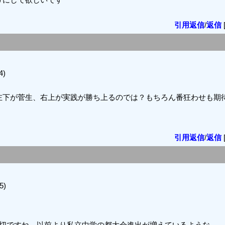
引用返信
/
返信
4)
左下が菅生、右上が実践が勝ち上るのでは？もちろん番狂わせも期
引用返信
/
返信
5)
大切ですね。以前より私立中学の都大会進出が増えているような