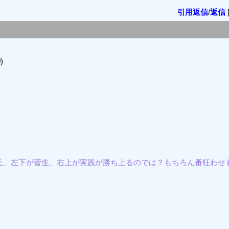
引用返信
/
返信
)
梅丘、左下が菅生、右上が実践が勝ち上るのでは？もちろん番狂わせ