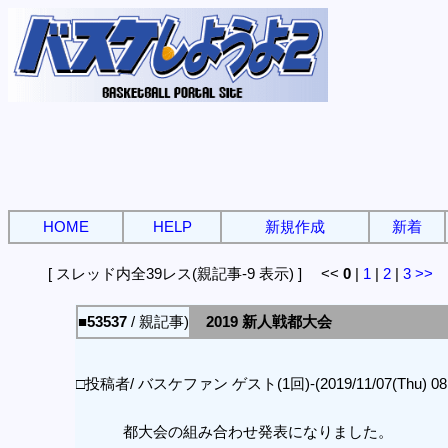
HOME
HELP
新規作成
新着
[ スレッド内全39レス(親記事-9 表示) ] <<
0
|
1
|
2
|
3
>>
■53537
/ 親記事)
2019 新人戦都大会
□投稿者/ バスケファン ゲスト(1回)-(2019/11/07(Thu) 08:0
都大会の組み合わせ発表になりました。