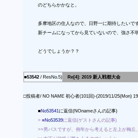
のどちらかかなと。
多摩地区の住人なので、日野一に期待したいで
新チームになってから見ていないので、強さ不
どうでしょうか？？
■53542
/ ResNo.5)
Re[4]: 2019 新人戦都大会
□投稿者/ NO NAME 初心者(101回)-(2019/11/25(Mon) 19:
■
No53541
に返信(NOnameさんの記事)
> ■
No53539
に返信(ゲストさんの記事)
>>男バスですが、例年から考えると左上が梅