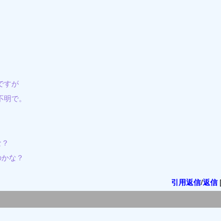
ですが
不明で。
な？
のかな？
引用返信
/
返信