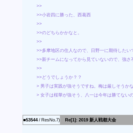
>>
>>小岩四に勝った、西葛西
>>
>>のどちらかかなと。
>>
>>多摩地区の住人なので、日野一に期待したい
>>新チームになってから見ていないので、強さ
>>
>>どうでしょうか？？
> 男子は実践が強そうですね。梅は厳しそうか
> 女子は桜華が強そう、八一は今年は勝てない
■53544
/ ResNo.7)
Re[1]: 2019 新人戦都大会