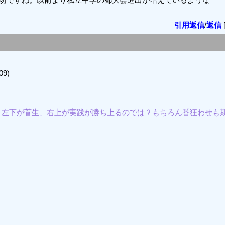
引用返信
/
返信
09)
、左下が菅生、右上が実践が勝ち上るのでは？もちろん番狂わせも