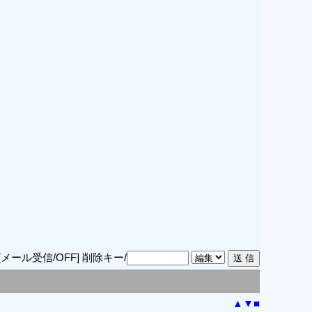
[メール受信/OFF]
削除キー/
▲
▼
■