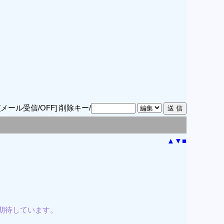
[メール受信/OFF]
削除キー/
▲
▼
■
期待しています。