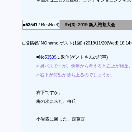
■53541
/ ResNo.4)
Re[3]: 2019 新人戦都大会
□投稿者/ NOname ゲスト(1回)-(2019/11/20(Wed) 18:14:
■
No53539
に返信(ゲストさんの記事)
> 男バスですが、例年から考えると左上が梅丘
> 右下が何処が勝ち上るのでしょうか。
右下ですが。
梅の次に来た、桜丘
小岩四に勝った、西葛西