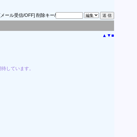
[メール受信/OFF]
削除キー/
▲
▼
■
期待しています。