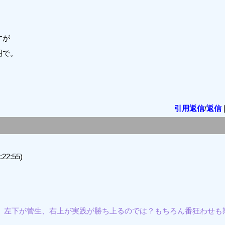
すが
明で。
引用返信
/
返信
22:55)
丘、左下が菅生、右上が実践が勝ち上るのでは？もちろん番狂わせも