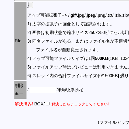
/
アップ可能拡張子=> /
.gif
/
.jpg
/
.jpeg
/
.png
/.txt/.lzh/.zi
1) 太字の拡張子は画像として認識されます。
2) 画像は初期状態で縮小サイズ250×250ピクセル
File
3) 同名ファイルがある、またはファイル名が不適切
ファイル名が自動変更されます。
4) アップ可能ファイルサイズは1回
500KB
(1KB=10
5) ファイルアップ時はプレビューは利用できません
6) スレッド内の合計ファイルサイズ:[0/1500KB]
残り:
削除
/
(半角8文字以内)
キー
解決済み!
BOX/
解決したらチェックしてください!
(ファイルアッ