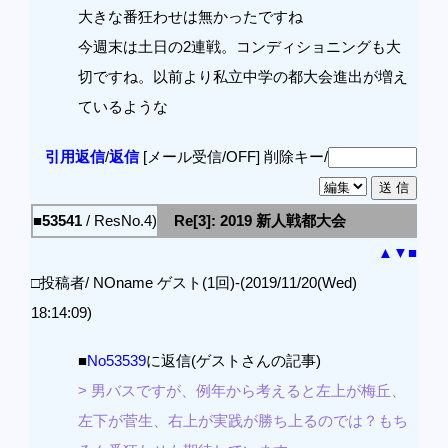
大きな番狂わせは無かったですね
今週末は土日の2連戦。コンディショニングも大
切ですね。以前より私立中学の都大会進出が増え
ているような
引用返信
/
返信
[メール受信/OFF]
削除キー/
■53541
/ ResNo.4)
Re[3]: 2019 新人戦都大会
▲
▼
■
□投稿者/ NOname ゲスト(1回)-(2019/11/20(Wed)
18:14:09)
■
No53539
に返信(ゲストさんの記事)
> 男バスですが、例年から考えると左上が梅丘、
左下が菅生、右上が実践が勝ち上るのでは？もち