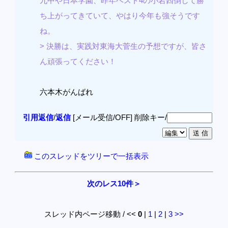
九中や日本学園、昨年ベスト4の小岩四倒して勝
ち上がってきていて、やはり今年も強そうです
ね。
> 決勝は、実践対東海大菅生の予想ですが、皆さ
ん頑張ってください！
六本木がんばれ
引用返信
/
返信
[メール受信/OFF]
削除キー/
このスレッドをツリーで一括表示
次のレス10件＞
スレッド内ページ移動 / <<
0
|
1
|
2
|
3
>>