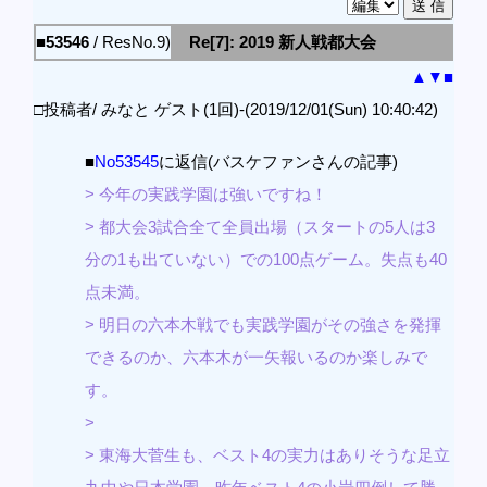
■53546
/ ResNo.9)
Re[7]: 2019 新人戦都大会
▲
▼
■
□投稿者/ みなと ゲスト(1回)-(2019/12/01(Sun) 10:40:42)
■
No53545
に返信(バスケファンさんの記事)
> 今年の実践学園は強いですね！
> 都大会3試合全て全員出場（スタートの5人は3
分の1も出ていない）での100点ゲーム。失点も40
点未満。
> 明日の六本木戦でも実践学園がその強さを発揮
できるのか、六本木が一矢報いるのか楽しみで
す。
>
> 東海大菅生も、ベスト4の実力はありそうな足立