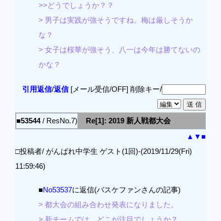
>>どうでしょうか？？
> 男子は実践が強そうですね。梅は厳しそうか
な？
> 女子は桜華が強そう、八一は今年は勝てないの
かな？
引用返信
/
返信
[メール受信/OFF]
削除キー/
■53544
/ ResNo.7)
Re[1]: 2019 新人戦都大会
▲
▼
■
□投稿者/ がんばれ中学生 ゲスト(1回)-(2019/11/29(Fri)
11:59:46)
■
No53537
に返信(バスケファンさんの記事)
> 都大会の組み合わせ発表になりました。
> 新チームでは、どこが注目でしょうか？