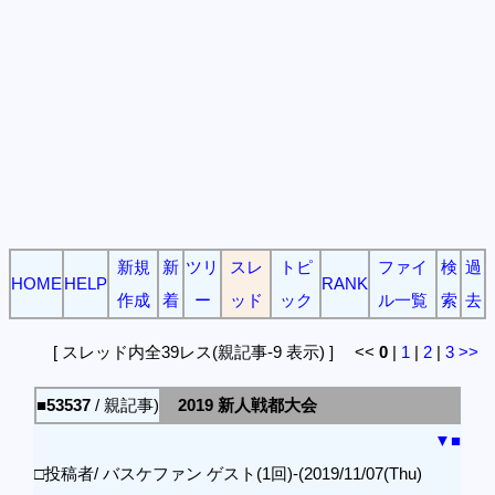
新規
新
ツリ
スレ
トピ
ファイ
検
過
HOME
HELP
RANK
作成
着
ー
ッド
ック
ル一覧
索
去
[ スレッド内全39レス(親記事-9 表示) ] <<
0
|
1
|
2
|
3
>>
■53537
/ 親記事)
2019 新人戦都大会
▼
■
□投稿者/ バスケファン ゲスト(1回)-(2019/11/07(Thu)