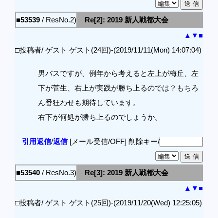
■53539
/ ResNo.2)
Re[2]: 2019 新人戦都大会
▲
▼
■
□投稿者/ ゲスト ゲスト(24回)-(2019/11/11(Mon) 14:07:04)
男バスですが、例年から考えると左上が梅丘、左
下が菅生、右上が実践が勝ち上るのでは？もちろ
ん番狂わせも期待しています。
右下が何処が勝ち上るのでしょうか。
引用返信
/
返信
[メール受信/OFF]
削除キー/
■53540
/ ResNo.3)
Re[3]: 2019 新人戦都大会
▲
▼
■
□投稿者/ ゲスト ゲスト(25回)-(2019/11/20(Wed) 12:25:05)