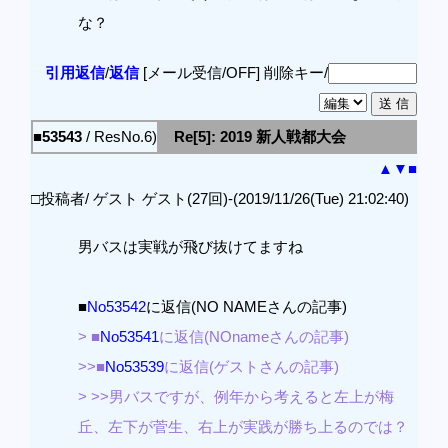
な？
引用返信
/
返信
[メール受信/OFF]
削除キー/
■53543
/ ResNo.6)
Re[5]: 2019 新人戦都大会
▲
▼
■
□投稿者/ ゲスト ゲスト(27回)-(2019/11/26(Tue) 21:02:40)
男バスは実戦が飛び抜けてますね
■
No53542
に返信(NO NAMEさんの記事)
> ■
No53541
に返信(NOnameさんの記事)
>>■
No53539
に返信(ゲストさんの記事)
> >>男バスですが、例年から考えると左上が梅
丘、左下が菅生、右上が実践が勝ち上るのでは？