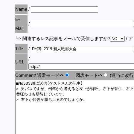
Name
/
E-
/
Mail
└> 関連するレス記事をメールで受信しますか?
/ 
Title
/
/
URL
Comment/ 通常モード->
図表モード->
(適当に改行