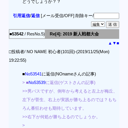
どうでしょうか？？
引用返信
/
返信
[メール受信/OFF]
削除キー/
■53542
/ ResNo.5)
Re[4]: 2019 新人戦都大会
▲
▼
■
□投稿者/ NO NAME 初心者(101回)-(2019/11/25(Mon)
19:22:55)
■
No53541
に返信(NOnameさんの記事)
> ■
No53539
に返信(ゲストさんの記事)
>>男バスですが、例年から考えると左上が梅丘、
左下が菅生、右上が実践が勝ち上るのでは？もち
ろん番狂わせも期待しています。
>>右下が何処が勝ち上るのでしょうか。
>