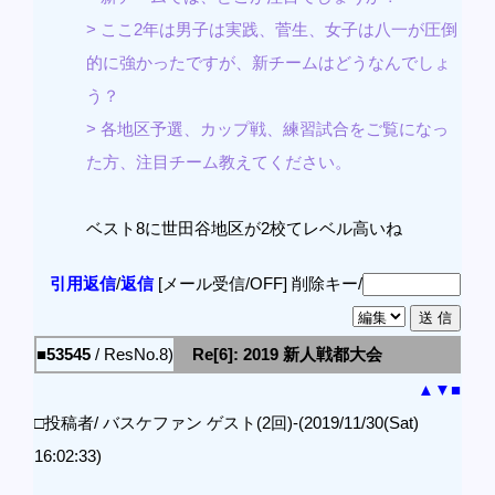
> ここ2年は男子は実践、菅生、女子は八一が圧倒
的に強かったですが、新チームはどうなんでしょ
う？
> 各地区予選、カップ戦、練習試合をご覧になっ
た方、注目チーム教えてください。
ベスト8に世田谷地区が2校てレベル高いね
引用返信
/
返信
[メール受信/OFF]
削除キー/
■53545
/ ResNo.8)
Re[6]: 2019 新人戦都大会
▲
▼
■
□投稿者/ バスケファン ゲスト(2回)-(2019/11/30(Sat)
16:02:33)