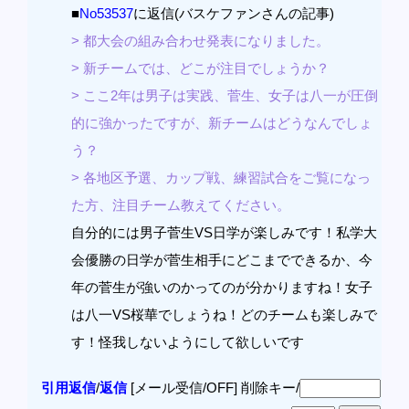
■
No53537
に返信(バスケファンさんの記事)
> 都大会の組み合わせ発表になりました。
> 新チームでは、どこが注目でしょうか？
> ここ2年は男子は実践、菅生、女子は八一が圧倒
的に強かったですが、新チームはどうなんでしょ
う？
> 各地区予選、カップ戦、練習試合をご覧になっ
た方、注目チーム教えてください。
自分的には男子菅生VS日学が楽しみです！私学大
会優勝の日学が菅生相手にどこまでできるか、今
年の菅生が強いのかってのが分かりますね！女子
は八一VS桜華でしょうね！どのチームも楽しみで
す！怪我しないようにして欲しいです
引用返信
/
返信
[メール受信/OFF]
削除キー/