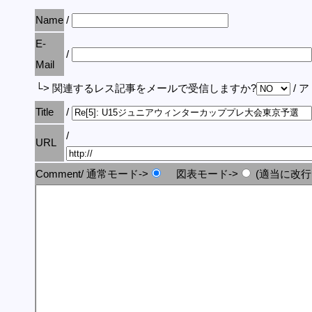
Name
/
E-
/
Mail
└> 関連するレス記事をメールで受信しますか?
/ 
Title
/
/
URL
Comment/ 通常モード->
図表モード->
(適当に改行