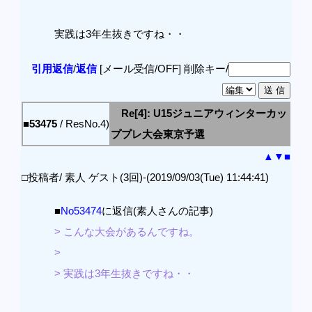
実践は3年生抜きですね・・
引用返信
/
返信
[メール受信/OFF]
削除キー/
Re[4]: U15ジュニアウィンターカッ
■53475
/ ResNo.4)
ププレ大会東京予選
▲
▼
■
□投稿者/ 素人 ゲスト(3回)-(2019/09/03(Tue) 11:44:41)
■
No53474
に返信(素人さんの記事)
> こんな大会があるんですね。
>
> 実践は3年生抜きですね・・