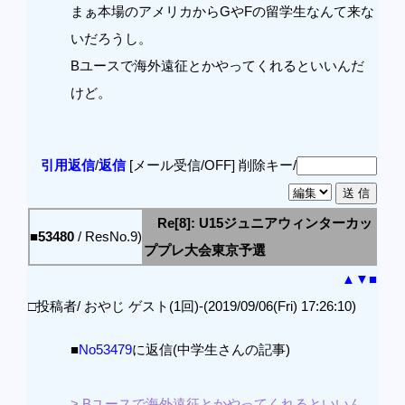
まぁ本場のアメリカからGやFの留学生なんて来な
いだろうし。
Bユースで海外遠征とかやってくれるといいんだ
けど。
引用返信
/
返信
[メール受信/OFF]
削除キー/
Re[8]: U15ジュニアウィンターカッ
■53480
/ ResNo.9)
ププレ大会東京予選
▲
▼
■
□投稿者/ おやじ ゲスト(1回)-(2019/09/06(Fri) 17:26:10)
■
No53479
に返信(中学生さんの記事)
> Bユースで海外遠征とかやってくれるといいん