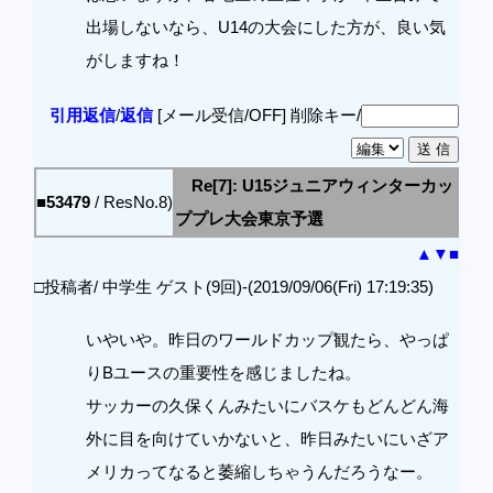
出場しないなら、U14の大会にした方が、良い気
がしますね！
引用返信
/
返信
[メール受信/OFF]
削除キー/
Re[7]: U15ジュニアウィンターカッ
■53479
/ ResNo.8)
ププレ大会東京予選
▲
▼
■
□投稿者/ 中学生 ゲスト(9回)-(2019/09/06(Fri) 17:19:35)
いやいや。昨日のワールドカップ観たら、やっぱ
りBユースの重要性を感じましたね。
サッカーの久保くんみたいにバスケもどんどん海
外に目を向けていかないと、昨日みたいにいざア
メリカってなると萎縮しちゃうんだろうなー。