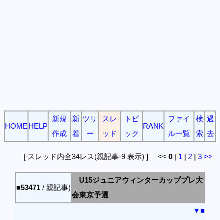
新規
新
ツリ
スレ
トピ
ファイ
検
過
HOME
HELP
RANK
作成
着
ー
ッド
ック
ル一覧
索
去
[ スレッド内全34レス(親記事-9 表示) ] <<
0
|
1
|
2
|
3
>>
U15ジュニアウィンターカッププレ大
■53471
/ 親記事)
会東京予選
▼
■