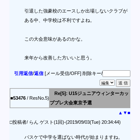
引退した強豪校のエースしか出場しないクラブが
ある中、中学校は不利ですよね。
この大会意味があるのかな。
来年から改善した方いいと思う。
引用返信
/
返信
[メール受信/OFF]
削除キー/
Re[5]: U15ジュニアウィンターカッ
■53476
/ ResNo.5)
ププレ大会東京予選
▲
▼
■
□投稿者/ らん ゲスト(1回)-(2019/09/03(Tue) 20:34:44)
バスケで中学を選ばない時代が始まりますね。