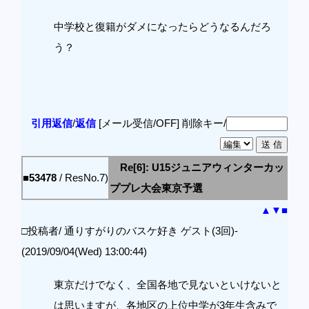
中学校と復籍がダメになったらどうなるんだろ
う？
引用返信
/
返信
[メール受信/OFF]
削除キー/
Re[6]: U15ジュニアウィンターカッ
■53478
/ ResNo.7)
ププレ大会東京予選
▲
▼
■
□投稿者/ 通りすがりのバスケ好き ゲスト(3回)-
(2019/09/04(Wed) 13:00:44)
東京だけでなく、全国各地で見ないといけないと
は思いますが、各地区の上位中学が3年生含みで