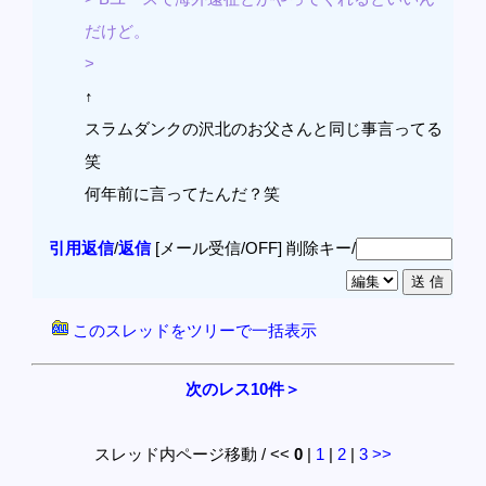
だけど。
>
↑
スラムダンクの沢北のお父さんと同じ事言ってる
笑
何年前に言ってたんだ？笑
引用返信
/
返信
[メール受信/OFF]
削除キー/
このスレッドをツリーで一括表示
次のレス10件＞
スレッド内ページ移動 / <<
0
|
1
|
2
|
3
>>