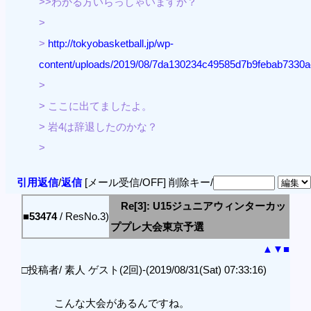
>>わかる方いらっしゃいますか？
>
>
http://tokyobasketball.jp/wp-
content/uploads/2019/08/7da130234c49585d7b9febab7330a
>
> ここに出てましたよ。
> 岩4は辞退したのかな？
>
引用返信
/
返信
[メール受信/OFF]
削除キー/
Re[3]: U15ジュニアウィンターカッ
■53474
/ ResNo.3)
ププレ大会東京予選
▲
▼
■
□投稿者/ 素人 ゲスト(2回)-(2019/08/31(Sat) 07:33:16)
こんな大会があるんですね。