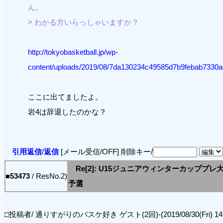
ん。
> わかる方いらっしゃいますか？
http://tokyobasketball.jp/wp-
content/uploads/2019/08/7da130234c49585d7b9febab7330a
ここに出てましたよ。
岩4は辞退したのかな？
引用返信
/
返信
[メール受信/OFF]
削除キー/
Re[2]: U15ジュニアウィンターカッププレ
■53473
/ ResNo.2)
予選
□投稿者/ 通りすがりのバスケ好き ゲスト(2回)-(2019/08/30(Fri) 14:4