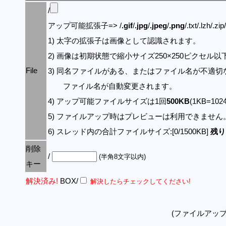
/
アップ可能拡張子=> /
.gif
/
.jpg
/
.jpeg
/
.png
/.txt/.lzh/.zi
1) 太字の拡張子は画像として認識されます。
2) 画像は初期状態で縮小サイズ250×250ピクセル
File
3) 同名ファイルがある、またはファイル名が不適切
ファイル名が自動変更されます。
4) アップ可能ファイルサイズは1回
500KB
(1KB=10
5) ファイルアップ時はプレビューは利用できません
6) スレッド内の合計ファイルサイズ:[0/1500KB]
残り:
削除
/
(半角8文字以内)
キー
解決済み!
BOX/
解決したらチェックしてください!
(ファイルアッ