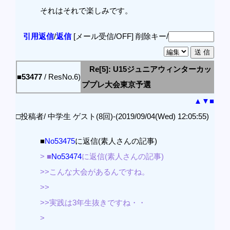
それはそれで楽しみです。
引用返信
/
返信
[メール受信/OFF]
削除キー/
Re[5]: U15ジュニアウィンターカッ
■53477
/ ResNo.6)
ププレ大会東京予選
▲
▼
■
□投稿者/ 中学生 ゲスト(8回)-(2019/09/04(Wed) 12:05:55)
■
No53475
に返信(素人さんの記事)
> ■
No53474
に返信(素人さんの記事)
>>こんな大会があるんですね。
>>
>>実践は3年生抜きですね・・
>