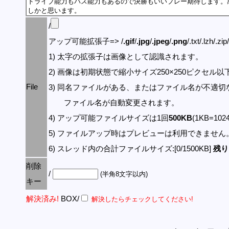
/
アップ可能拡張子=> /
.gif
/
.jpg
/
.jpeg
/
.png
/.txt/.lzh/.zi
1) 太字の拡張子は画像として認識されます。
2) 画像は初期状態で縮小サイズ250×250ピクセル
File
3) 同名ファイルがある、またはファイル名が不適切
ファイル名が自動変更されます。
4) アップ可能ファイルサイズは1回
500KB
(1KB=10
5) ファイルアップ時はプレビューは利用できません
6) スレッド内の合計ファイルサイズ:[0/1500KB]
残り:
削除
/
(半角8文字以内)
キー
解決済み!
BOX/
解決したらチェックしてください!