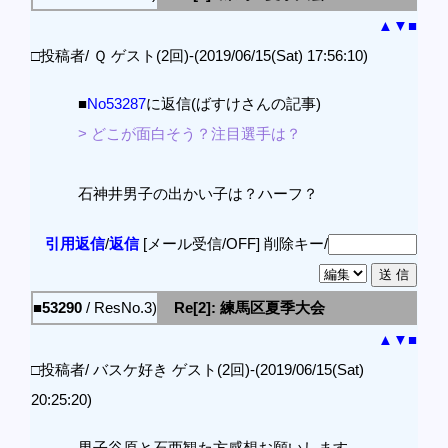
▲
▼
■
□投稿者/ Ｑ ゲスト(2回)-(2019/06/15(Sat) 17:56:10)
■
No53287
に返信(ばすけさんの記事)
> どこが面白そう？注目選手は？
石神井男子の出かい子は？ハーフ？
引用返信
/
返信
[メール受信/OFF]
削除キー/
■53290
/ ResNo.3)
Re[2]: 練馬区夏季大会
▲
▼
■
□投稿者/ バスケ好き ゲスト(2回)-(2019/06/15(Sat)
20:25:20)
男子谷原と石西観た方感想お願いします。