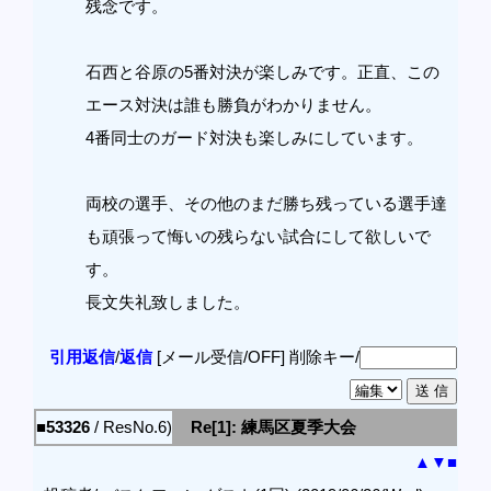
残念です。
石西と谷原の5番対決が楽しみです。正直、この
エース対決は誰も勝負がわかりません。
4番同士のガード対決も楽しみにしています。
両校の選手、その他のまだ勝ち残っている選手達
も頑張って悔いの残らない試合にして欲しいで
す。
長文失礼致しました。
引用返信
/
返信
[メール受信/OFF]
削除キー/
■53326
/ ResNo.6)
Re[1]: 練馬区夏季大会
▲
▼
■