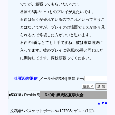
ですが、頑張ってもらいたいです。
谷原の5番のいつものプレイが見たいです。
石西は個々が優れているのでこれといって言うこ
とはないですが、ブレイクの場面でミスが多々見
られるので修復した方がいいと思います。
石西の5番はとても上手ですね。彼は東京選抜に
入ってます。彼のプレイに谷原の5番と同じほど
に期待してます。両校頑張ってください。
引用返信
/
返信
[メール受信/ON]
削除キー/
■53318
/ ResNo.5)
Re[4]: 練馬区夏季大会
▲
▼
■
□投稿者/ バスケットボール&#127936; ゲスト(1回)-