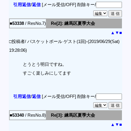
引用返信
/
返信
[メール受信/OFF]
削除キー/
■53338
/ ResNo.7)
Re[2]: 練馬区夏季大会
▲
▼
■
□投稿者/ バスケットボール ゲスト(1回)-(2019/06/29(Sat)
19:28:06)
とうとう明日ですね。
すごく楽しみにしてます
引用返信
/
返信
[メール受信/OFF]
削除キー/
■53340
/ ResNo.8)
Re[3]: 練馬区夏季大会
▲
▼
■