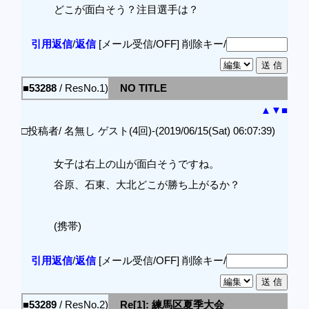
どこが面白そう？注目選手は？
引用返信
/
返信
[メール受信/OFF]
削除キー/
■53288
/ ResNo.1)
NO TITLE
▲
▼
■
□投稿者/ 名無し ゲスト(4回)-(2019/06/15(Sat) 06:07:39)
女子は右上の山が面白そうですね。
谷原、石東、大北どこが勝ち上がるか？
(携帯)
引用返信
/
返信
[メール受信/OFF]
削除キー/
■53289
/ ResNo.2)
Re[1]: 練馬区夏季大会