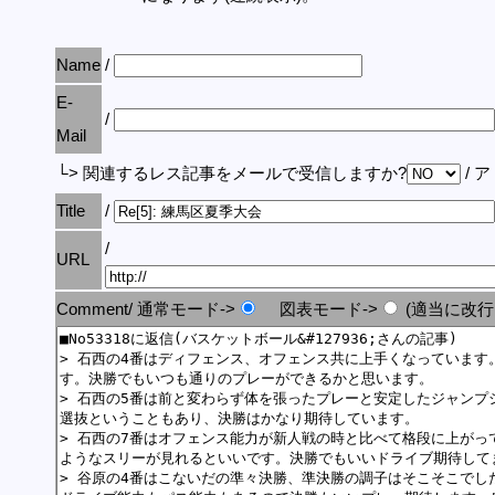
Name
/
E-
/
Mail
└> 関連するレス記事をメールで受信しますか?
/ 
Title
/
/
URL
Comment/ 通常モード->
図表モード->
(適当に改行