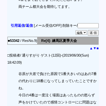
両チーム都大会を期待してます。
引用返信
/
返信
[メール受信/OFF]
削除キー/
■53342
/ ResNo.9)
Re[4]: 練馬区夏季大会
▲
▼
■
□投稿者/ 通りすがり ゲスト(12回)-(2019/06/30(Sun)
18:42:09)
谷原が大差で負けた原因で1番大きいのはあの7番
の代わりに18番になってしまっていたことですか
ね。
今日の4番は一度泣く場面はあったものの怒らず
声をかけていたので感情コントローにに問題はな