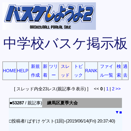
中学校バスケ掲示板
新規
新
ツリ
スレ
トピ
ファイ
検
過
HOME
HELP
RANK
作成
着
ー
ッド
ック
ル一覧
索
去
[ スレッド内全23レス(親記事-9 表示) ] <<
0
|
1
|
2
>>
■53287
/ 親記事)
練馬区夏季大会
▼
■
□投稿者/ ばすけ ゲスト(1回)-(2019/06/14(Fri) 20:37:40)