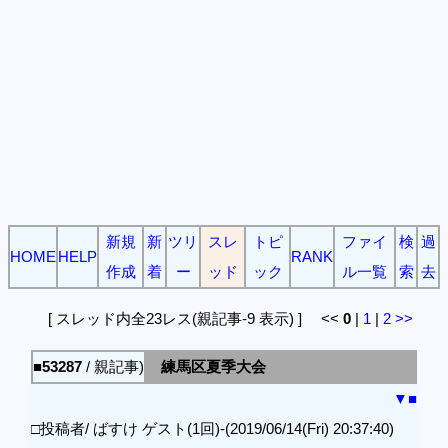
新規
新
ツリ
スレ
トピ
ファイ
検
過
HOME
HELP
RANK
作成
着
ー
ッド
ック
ル一覧
索
去
[ スレッド内全23レス(親記事-9 表示) ] <<
0
|
1
|
2
>>
■53287
/ 親記事)
練馬区夏季大会
▼
■
□投稿者/ ばすけ ゲスト(1回)-(2019/06/14(Fri) 20:37:40)