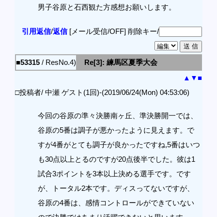
男子谷原と石西観た方感想お願いします。
引用返信
/
返信
[メール受信/OFF]
削除キー/
■53315
/ ResNo.4)
Re[3]: 練馬区夏季大会
▲
▼
■
□投稿者/ 中瀬 ゲスト(1回)-(2019/06/24(Mon) 04:53:06)
今回の谷原の準々決勝南ヶ丘、準決勝開一では、
谷原の5番は調子が悪かったように見えます。で
すが4番がとても調子が良かったですね,5番はいつ
も30点以上とるのですが20点後半でした。彼は1
試合3ポイントを3本以上決める選手です。です
が、トータル2本です。ディスってないですが、
谷原の4番は、感情コントロールができていない