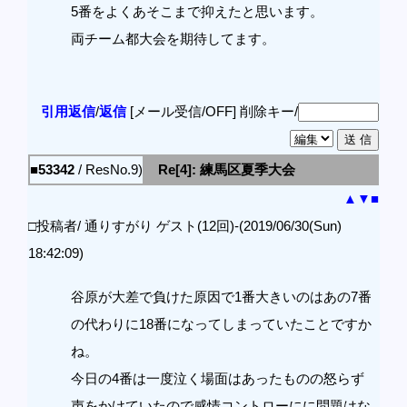
5番をよくあそこまで抑えたと思います。
両チーム都大会を期待してます。
引用返信
/
返信
[メール受信/OFF]
削除キー/
■53342
/ ResNo.9)
Re[4]: 練馬区夏季大会
▲
▼
■
□投稿者/ 通りすがり ゲスト(12回)-(2019/06/30(Sun)
18:42:09)
谷原が大差で負けた原因で1番大きいのはあの7番
の代わりに18番になってしまっていたことですか
ね。
今日の4番は一度泣く場面はあったものの怒らず
声をかけていたので感情コントローにに問題はな