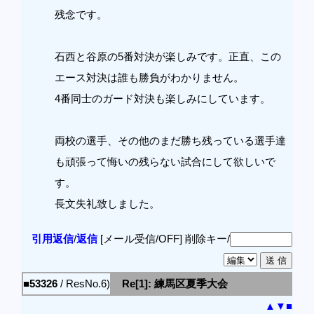
残念です。
石西と谷原の5番対決が楽しみです。正直、この
エース対決は誰も勝負がわかりません。
4番同士のガード対決も楽しみにしています。
両校の選手、その他のまだ勝ち残っている選手達
も頑張って悔いの残らない試合にして欲しいで
す。
長文失礼致しました。
引用返信
/
返信
[メール受信/OFF]
削除キー/
■53326
/ ResNo.6)
Re[1]: 練馬区夏季大会
▲
▼
■