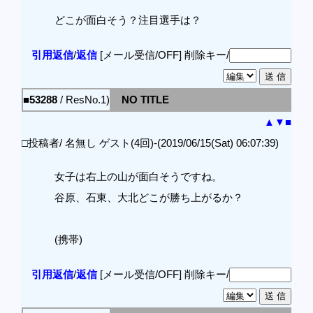
どこが面白そう？注目選手は？
引用返信
/
返信
[メール受信/OFF]
削除キー/
■53288
/ ResNo.1)
NO TITLE
▲
▼
■
□投稿者/ 名無し ゲスト(4回)-(2019/06/15(Sat) 06:07:39)
女子は右上の山が面白そうですね。
谷原、石東、大北どこが勝ち上がるか？
(携帯)
引用返信
/
返信
[メール受信/OFF]
削除キー/