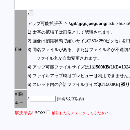
/
アップ可能拡張子=> /
.gif
/
.jpg
/
.jpeg
/
.png
/.txt/.lzh/.zi
1) 太字の拡張子は画像として認識されます。
2) 画像は初期状態で縮小サイズ250×250ピクセル
File
3) 同名ファイルがある、またはファイル名が不適切
ファイル名が自動変更されます。
4) アップ可能ファイルサイズは1回
500KB
(1KB=10
5) ファイルアップ時はプレビューは利用できません
6) スレッド内の合計ファイルサイズ:[0/1500KB]
残り:
削除
/
(半角8文字以内)
キー
解決済み!
BOX/
解決したらチェックしてください!