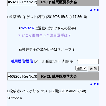
■53289
/ ResNo.2)
Re[1]: 練馬区夏季大会
▲
▼
■
□投稿者/ Ｑ ゲスト(2回)-(2019/06/15(Sat) 17:56:10)
■
No53287
に返信(ばすけさんの記事)
> どこが面白そう？注目選手は？
石神井男子の出かい子は？ハーフ？
引用返信
/
返信
[メール受信/OFF]
削除キー/
■53290
/ ResNo.3)
Re[2]: 練馬区夏季大会
▲
▼
■
□投稿者/ バスケ好き ゲスト(2回)-(2019/06/15(Sat)
20:25:20)