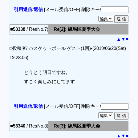
引用返信
/
返信
[メール受信/OFF]
削除キー/
■53338
/ ResNo.7)
Re[2]: 練馬区夏季大会
▲
▼
■
□投稿者/ バスケットボール ゲスト(1回)-(2019/06/29(Sat)
19:28:06)
とうとう明日ですね。
すごく楽しみにしてます
引用返信
/
返信
[メール受信/OFF]
削除キー/
■53340
/ ResNo.8)
Re[3]: 練馬区夏季大会
▲
▼
■