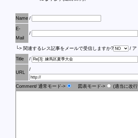
Name
/
E-
/
Mail
└> 関連するレス記事をメールで受信しますか?
/ 
Title
/
/
URL
Comment/ 通常モード->
図表モード->
(適当に改行