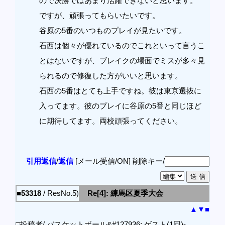
ので決勝ではあまり活躍できないと思います。
ですが、頑張ってもらいたいです。
谷原の5番のいつものプレイが見たいです。
石西は個々が優れているのでこれといって言うこ
とはないですが、ブレイクの場面でミスが多々見
られるので修復した方がいいと思います。
石西の5番はとても上手ですね。彼は東京選抜に
入ってます。彼のプレイに谷原の5番と同じほど
に期待してます。両校頑張ってください。
引用返信
/
返信
[メール受信/ON]
削除キー/
■53318
/ ResNo.5)
Re[4]: 練馬区夏季大会
▲
▼
■
□投稿者/ バスケットボール&#127936; ゲスト(1回)-