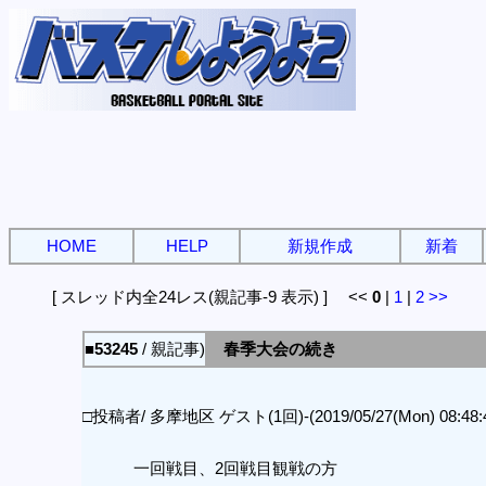
HOME
HELP
新規作成
新着
[ スレッド内全24レス(親記事-9 表示) ] <<
0
|
1
|
2
>>
■53245
/ 親記事)
春季大会の続き
□投稿者/ 多摩地区 ゲスト(1回)-(2019/05/27(Mon) 08:48:
一回戦目、2回戦目観戦の方