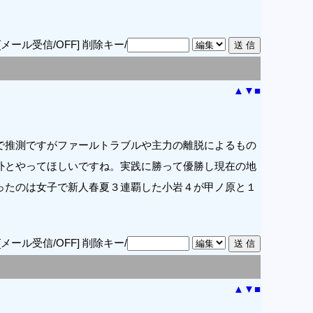
[メール受信/OFF]
削除キー/
▲
▼
■
で推測ですがファールトラブルや主力の離脱によるもの
外とやってほしいですね。実践に勝って優勝し現在の地
ったのは女子で新人春夏３連覇した小岩４が甲ノ原と１
[メール受信/OFF]
削除キー/
▲
▼
■