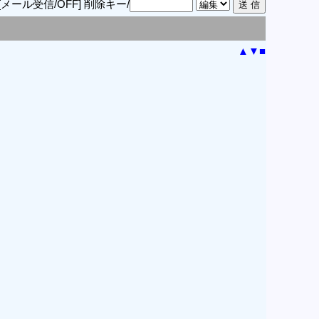
[メール受信/OFF]
削除キー/
▲
▼
■