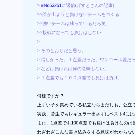
> ■
No53251
に返信(げすとさんの記事)
>>誰が出ようと負けないチームをつくる
>>強いチームは残っているだろ笑
>>接戦になっても負けはしない
>
> そのとおりだと思う。
> 惜しかった。１点差だった。ワンゴール差だ
> などは負ければ何の意味もない。
> １点差でも１００点差でも負けは負け。
何様ですか？
上手い子を集めている私立ならまだしも、公立
実践、菅生でもレギュラー出さずにベスト4に
また、1点差でも100点差でも負けは負けなの
わざわざこんな書き込みをする意味がわからな