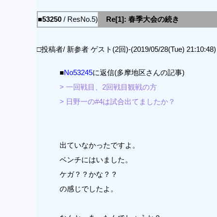
■53250
/ ResNo.5)
Re[1]: 春季大会の続き
□投稿者/ 新参者 ゲスト(2回)-(2019/05/28(Tue) 21:10:48)
■
No53245
に返信(多摩地区さんの記事)
> 一回戦目、2回戦目観戦の方
> 日野一の#4は試合出てましたか？
出ていなかったですよ。
ベンチにはいました。
ケガ？？かな？？
の感じでしたよ。