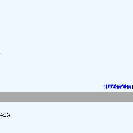
た。
引用返信
/
返信
:16)