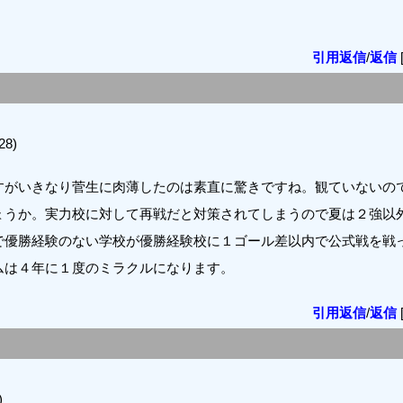
引用返信
/
返信
28)
すがいきなり菅生に肉薄したのは素直に驚きですね。観ていないの
ょうか。実力校に対して再戦だと対策されてしまうので夏は２強以
で優勝経験のない学校が優勝経験校に１ゴール差以内で公式戦を戦
ムは４年に１度のミラクルになります。
引用返信
/
返信
)