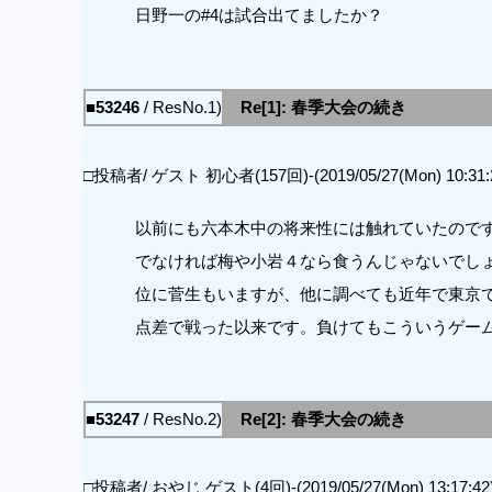
日野一の#4は試合出てましたか？
■53246
/ ResNo.1)
Re[1]: 春季大会の続き
□投稿者/ ゲスト 初心者(157回)-(2019/05/27(Mon) 10:31:
以前にも六本木中の将来性には触れていたので
でなければ梅や小岩４なら食うんじゃないでし
位に菅生もいますが、他に調べても近年で東京
点差で戦った以来です。負けてもこういうゲー
■53247
/ ResNo.2)
Re[2]: 春季大会の続き
□投稿者/ おやじ ゲスト(4回)-(2019/05/27(Mon) 13:17:42