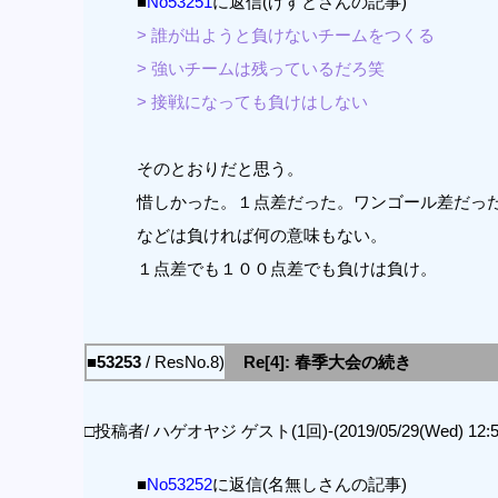
■
No53251
に返信(げすとさんの記事)
> 誰が出ようと負けないチームをつくる
> 強いチームは残っているだろ笑
> 接戦になっても負けはしない
そのとおりだと思う。
惜しかった。１点差だった。ワンゴール差だっ
などは負ければ何の意味もない。
１点差でも１００点差でも負けは負け。
■53253
/ ResNo.8)
Re[4]: 春季大会の続き
□投稿者/ ハゲオヤジ ゲスト(1回)-(2019/05/29(Wed) 12:54
■
No53252
に返信(名無しさんの記事)