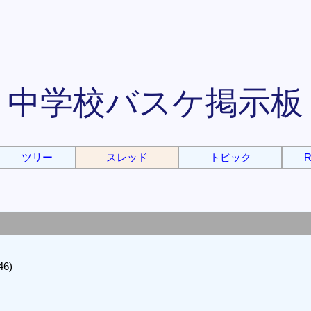
中学校バスケ掲示板
ツリー
スレッド
トピック
R
46)