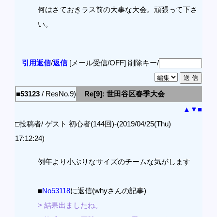
何はさておきラス前の大事な大会。頑張って下さ
い。
引用返信
/
返信
[メール受信/OFF]
削除キー/
■53123
/ ResNo.9)
Re[9]: 世田谷区春季大会
▲
▼
■
□投稿者/ ゲスト 初心者(144回)-(2019/04/25(Thu)
17:12:24)
例年より小ぶりなサイズのチームな気がします
■
No53118
に返信(whyさんの記事)
> 結果出ましたね。