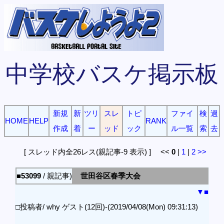
中学校バスケ掲示板
新規
新
ツリ
スレ
トピ
ファイ
検
過
HOME
HELP
RANK
作成
着
ー
ッド
ック
ル一覧
索
去
[ スレッド内全26レス(親記事-9 表示) ] <<
0
|
1
|
2
>>
■53099
/ 親記事)
世田谷区春季大会
▼
■
□投稿者/ why ゲスト(12回)-(2019/04/08(Mon) 09:31:13)