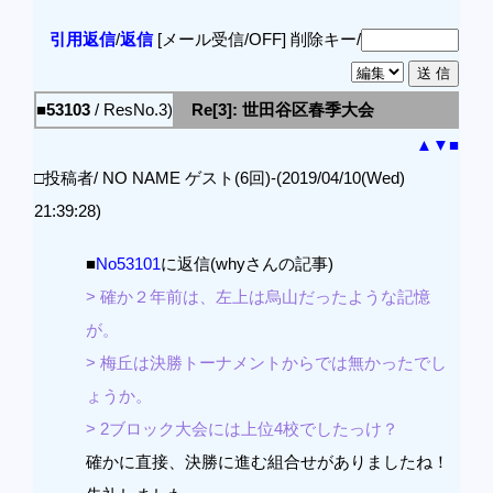
引用返信
/
返信
[メール受信/OFF]
削除キー/
■53103
/ ResNo.3)
Re[3]: 世田谷区春季大会
▲
▼
■
□投稿者/ NO NAME ゲスト(6回)-(2019/04/10(Wed)
21:39:28)
■
No53101
に返信(whyさんの記事)
> 確か２年前は、左上は烏山だったような記憶
が。
> 梅丘は決勝トーナメントからでは無かったでし
ょうか。
> 2ブロック大会には上位4校でしたっけ？
確かに直接、決勝に進む組合せがありましたね！