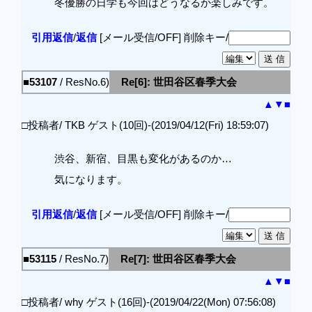
冬優勝の日学も今回はどうなるか楽しみです。
引用返信
/
返信
[メール受信/OFF]
削除キー/
■53107
/ ResNo.6)
Re[6]: 世田谷区春季大会
▲
▼
■
□投稿者/ TKB ゲスト(10回)-(2019/04/12(Fri) 18:59:07)
渋谷、新宿、目黒も変化があるのか…
気になります。
引用返信
/
返信
[メール受信/OFF]
削除キー/
■53115
/ ResNo.7)
Re[7]: 世田谷区春季大会
▲
▼
■
□投稿者/ why ゲスト(16回)-(2019/04/22(Mon) 07:56:08)