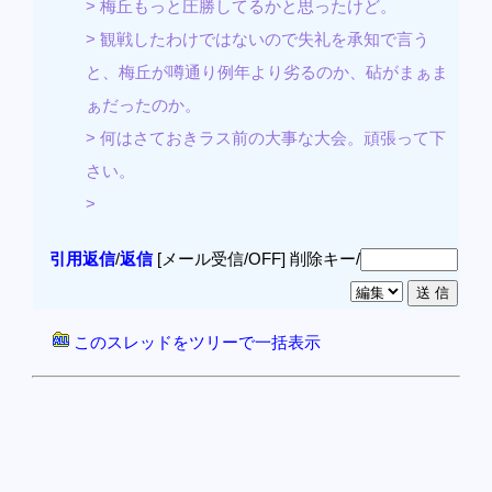
> 梅丘もっと圧勝してるかと思ったけど。
> 観戦したわけではないので失礼を承知で言う
と、梅丘が噂通り例年より劣るのか、砧がまぁま
ぁだったのか。
> 何はさておきラス前の大事な大会。頑張って下
さい。
>
引用返信
/
返信
[メール受信/OFF]
削除キー/
このスレッドをツリーで一括表示