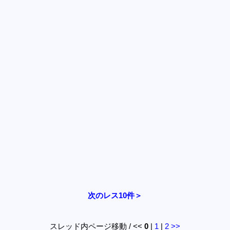
次のレス10件＞
スレッド内ページ移動 / <<
0
|
1
|
2
>>