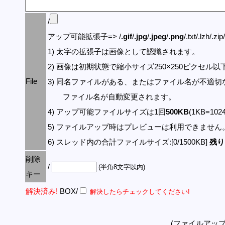
/
アップ可能拡張子=> /
.gif
/
.jpg
/
.jpeg
/
.png
/.txt/.lzh/.zi
1) 太字の拡張子は画像として認識されます。
2) 画像は初期状態で縮小サイズ250×250ピクセル
File
3) 同名ファイルがある、またはファイル名が不適切
ファイル名が自動変更されます。
4) アップ可能ファイルサイズは1回
500KB
(1KB=10
5) ファイルアップ時はプレビューは利用できません
6) スレッド内の合計ファイルサイズ:[0/1500KB]
残り:
削除
/
(半角8文字以内)
キー
解決済み!
BOX/
解決したらチェックしてください!
(ファイルアッ