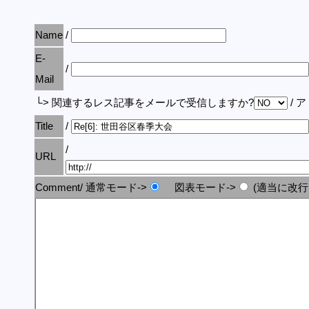
Name
/
E-
/
Mail
└> 関連するレス記事をメールで受信しますか?
/ 
Title
/
/
URL
Comment/ 通常モード->
図表モード->
(適当に改行