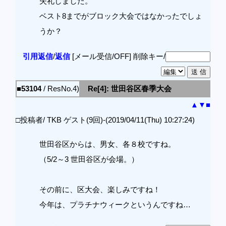
失礼しました。
ベスト8までがブロック大会ではなかったでしょ
うか？
引用返信
/
返信
[メール受信/OFF]
削除キー/
■53104
/ ResNo.4)
Re[4]: 世田谷区春季大会
▲
▼
■
□投稿者/ TKB ゲスト(9回)-(2019/04/11(Thu) 10:27:24)
世田谷区からは、男女、各８校ですね。
（5/2～3 世田谷区が会場。）
その前に、区大会、楽しみですね！
今年は、プラチナウィークというんですね…