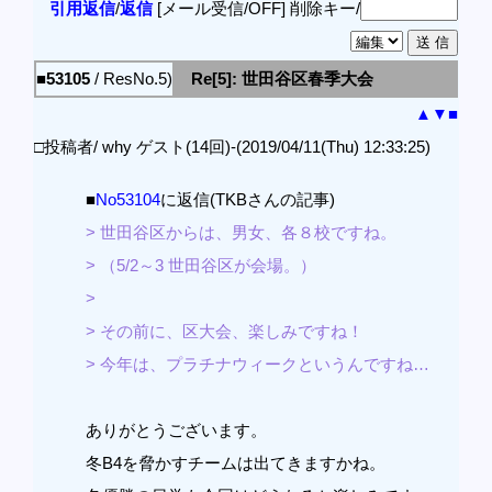
引用返信
/
返信
[メール受信/OFF]
削除キー/
■53105
/ ResNo.5)
Re[5]: 世田谷区春季大会
▲
▼
■
□投稿者/ why ゲスト(14回)-(2019/04/11(Thu) 12:33:25)
■
No53104
に返信(TKBさんの記事)
> 世田谷区からは、男女、各８校ですね。
> （5/2～3 世田谷区が会場。）
>
> その前に、区大会、楽しみですね！
> 今年は、プラチナウィークというんですね…
ありがとうございます。
冬B4を脅かすチームは出てきますかね。