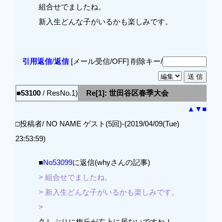
組合せでましたね。
新入生どんな子がいるかも楽しみです。
引用返信
/
返信
[メール受信/OFF]
削除キー/
■53100
/ ResNo.1)
Re[1]: 世田谷区春季大会
▲
▼
■
□投稿者/ NO NAME ゲスト(5回)-(2019/04/09(Tue)
23:53:59)
■
No53099
に返信(whyさんの記事)
> 組合せでましたね。
> 新入生どんな子がいるかも楽しみです。
>
久しぶりに梅丘が左上に居ないですね！