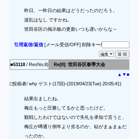
昨日、一昨日の結果はどうだったのだろう。
波乱はなし ですかね。
世田谷区の掲示板の更新いつも遅いからな～
引用返信
/
返信
[メール受信/OFF]
削除キー/
■53118
/ ResNo.8)
Re[8]: 世田谷区春季大会
▲
▼
■
□投稿者/ why ゲスト(17回)-(2019/04/23(Tue) 20:05:41)
結果出ましたね。
梅丘もっと圧勝してるかと思ったけど。
観戦したわけではないので失礼を承知で言うと、
梅丘が噂通り例年より劣るのか、砧がまぁまぁだ
ったのか。