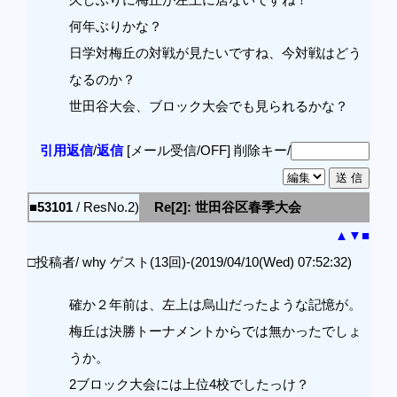
何年ぶりかな？
日学対梅丘の対戦が見たいですね、今対戦はどう
なるのか？
世田谷大会、ブロック大会でも見られるかな？
引用返信
/
返信
[メール受信/OFF]
削除キー/
■53101
/ ResNo.2)
Re[2]: 世田谷区春季大会
▲
▼
■
□投稿者/ why ゲスト(13回)-(2019/04/10(Wed) 07:52:32)
確か２年前は、左上は烏山だったような記憶が。
梅丘は決勝トーナメントからでは無かったでしょ
うか。
2ブロック大会には上位4校でしたっけ？