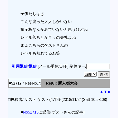
子供たちはさ
こんな腐った大人しかいない
掲示板なんかみていないと思うけどね
レベル落ちとか言うの失礼よね
まぁこちらのゲストさんの
レベルも知れてるわ笑
引用返信
/
返信
[メール受信/OFF]
削除キー/
■52717
/ ResNo.7)
Re[6]: 新人都大会
▲
▼
■
□投稿者/ ゲスト ゲスト(47回)-(2018/11/24(Sat) 10:58:08)
■
No52715
に返信(ゲストさんの記事)