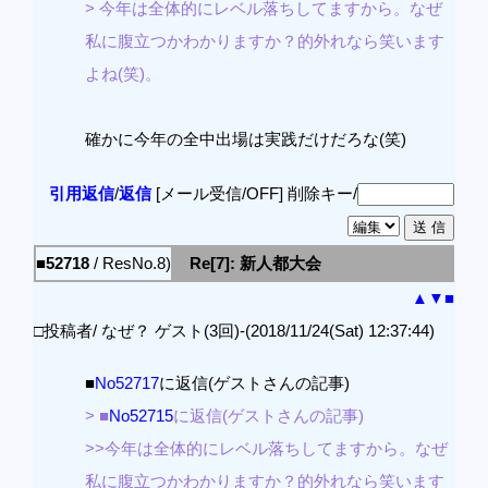
> 今年は全体的にレベル落ちしてますから。なぜ
私に腹立つかわかりますか？的外れなら笑います
よね(笑)。
確かに今年の全中出場は実践だけだろな(笑)
引用返信
/
返信
[メール受信/OFF]
削除キー/
■52718
/ ResNo.8)
Re[7]: 新人都大会
▲
▼
■
□投稿者/ なぜ？ ゲスト(3回)-(2018/11/24(Sat) 12:37:44)
■
No52717
に返信(ゲストさんの記事)
> ■
No52715
に返信(ゲストさんの記事)
>>今年は全体的にレベル落ちしてますから。なぜ
私に腹立つかわかりますか？的外れなら笑います