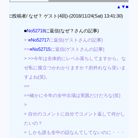
▲
▼
■
□投稿者/ なぜ？ ゲスト(4回)-(2018/11/24(Sat) 13:41:30)
■
No52718
に返信(なぜ？さんの記事)
> ■
No52717
に返信(ゲストさんの記事)
>>■
No52715
に返信(ゲストさんの記事)
> >>今年は全体的にレベル落ちしてますから。な
ぜ私に腹立つかわかりますか？的外れなら笑いま
すよね(笑)。
>>
>>確かに今年の全中出場は実践だけだろな(笑)
>
> 自分のコメントに自分でコメント返して何がし
たいの？
> しかも誰も全中の話なんてしてないのに・・・