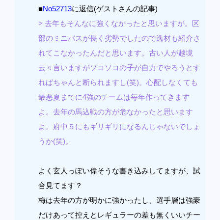
■
No52713
に返信(ゲストさんの記事)
> 去年もそんなに強くなかったと思いますが。区
部のミニバスが長く劣勢でしたので逸材も紹介さ
れてこなかったんだと思います。古い人が越境
云々言いますがソコソコの子が自力でやろうとす
ればちゃんと断られますし(笑)。心配しなくても
最悪夏までに4強のチームは毎年作ってきます
よ。去年の馬込戦の方が危なかったと思います
よ。府中５にもギリギリになるんじゃないでしょ
うか(笑)。
よく玄人っぽい偉そうな書き込みしてますが、試
合見てます？
梅は去年の方が明かに強かったし、選手層は強豪
だけあって控えとレギュラーの差も無くいいチー