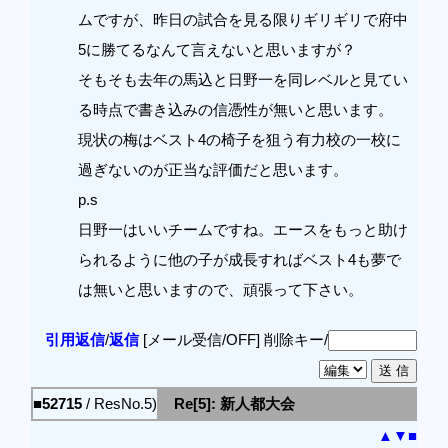
ムですが、昨日の試合を見る限りギリギリで府中
5に勝てるなんて言えないと思いますが？
そもそも去年の馬込と日野一を同レベルと見てい
る時点で書き込みの信憑性が無いと思います。
現状の梅はベスト4の椅子を狙う有力校の一校に
過ぎないのが正当な評価だと思います。
p.s
日野一はいいチームですね。エースをもっと助け
られるように他の子が成長すればベスト4も夢で
は無いと思いますので、頑張って下さい。
引用返信
/
返信
[メール受信/OFF]
削除キー/
■52715
/ ResNo.5)
Re[5]: 新人都大会
▲
▼
■