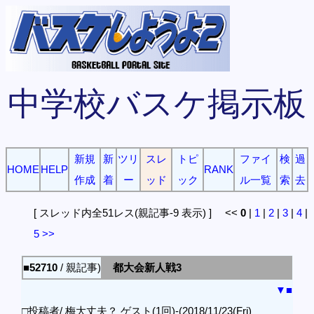
中学校バスケ掲示板
新規
新
ツリ
スレ
トピ
ファイ
検
過
HOME
HELP
RANK
作成
着
ー
ッド
ック
ル一覧
索
去
[ スレッド内全51レス(親記事-9 表示) ] <<
0
|
1
|
2
|
3
|
4
|
5
>>
■52710
/ 親記事)
都大会新人戦3
▼
■
□投稿者/ 梅大丈夫？ ゲスト(1回)-(2018/11/23(Fri)