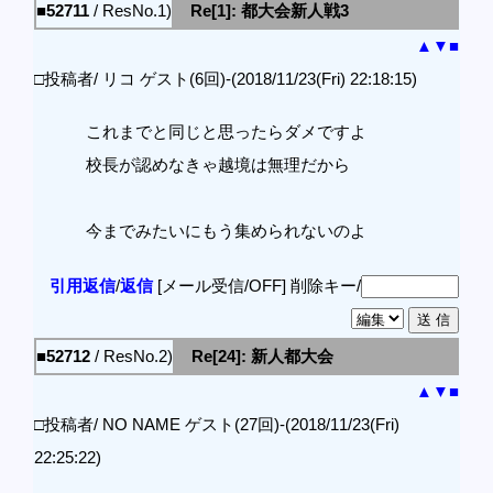
■52711
/ ResNo.1)
Re[1]: 都大会新人戦3
▲
▼
■
□投稿者/ リコ ゲスト(6回)-(2018/11/23(Fri) 22:18:15)
これまでと同じと思ったらダメですよ
校長が認めなきゃ越境は無理だから
今までみたいにもう集められないのよ
引用返信
/
返信
[メール受信/OFF]
削除キー/
■52712
/ ResNo.2)
Re[24]: 新人都大会
▲
▼
■
□投稿者/ NO NAME ゲスト(27回)-(2018/11/23(Fri)
22:25:22)