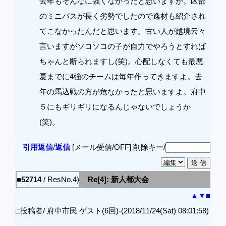
去年もそんなに強くなかったと思いますが。区部
のミニバスが長く劣勢でしたので逸材も紹介され
てこなかったんだと思います。古い人が越境云々
言いますがソコソコの子が自力でやろうとすれば
ちゃんと断られますし(笑)。心配しなくても最悪
夏までに4強のチームは毎年作ってきますよ。去
年の馬込戦の方が危なかったと思いますよ。府中
５にもギリギリになるんじゃないでしょうか
(笑)。
引用返信
/
返信
[メール受信/OFF]
削除キー/
■52714
/ ResNo.4)
Re[4]: 新人都大会
▲
▼
■
□投稿者/ 府中市民 ゲスト(6回)-(2018/11/24(Sat) 08:01:58)