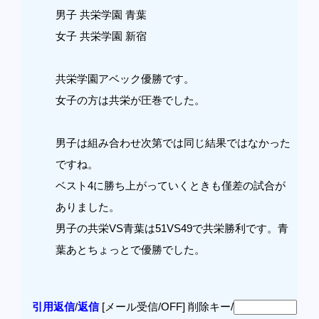
男子 共栄学園 青葉
女子 共栄学園 新宿
共栄学園アベック優勝です。
女子の方は共栄が圧巻でした。
男子は組み合わせ次第では同じ結果ではなかった
ですね。
ベスト4に勝ち上がっていくときも僅差の試合が
ありました。
男子の共栄VS青葉は51VS49で共栄勝利です。青
葉あとちょっとで優勝でした。
引用返信
/
返信
[メール受信/OFF]
削除キー/