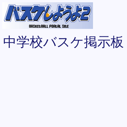
中学校バスケ掲示板