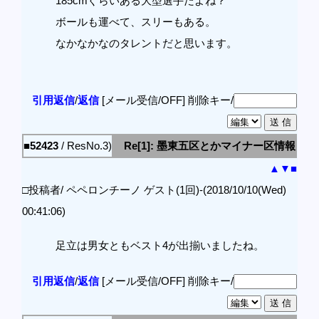
185cmぐらいある大型選手だよね？
ボールも運べて、スリーもある。
なかなかなのタレントだと思います。
引用返信
/
返信
[メール受信/OFF]
削除キー/
■52423
/ ResNo.3)
Re[1]: 墨東五区とかマイナー区情報
▲
▼
■
□投稿者/ ペペロンチーノ ゲスト(1回)-(2018/10/10(Wed)
00:41:06)
足立は男女ともベスト4が出揃いましたね。
引用返信
/
返信
[メール受信/OFF]
削除キー/