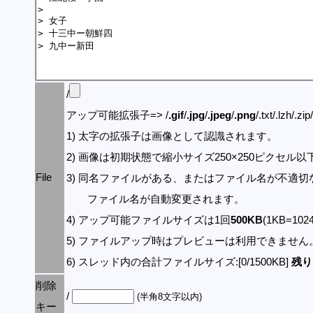
/
アップ可能拡張子=> /
.gif
/
.jpg
/
.jpeg
/
.png
/.txt/.lzh/.zi
1) 太字の拡張子は画像として認識されます。
2) 画像は初期状態で縮小サイズ250×250ピクセル
File
3) 同名ファイルがある、またはファイル名が不適切
ファイル名が自動変更されます。
4) アップ可能ファイルサイズは1回
500KB
(1KB=10
5) ファイルアップ時はプレビューは利用できません
6) スレッド内の合計ファイルサイズ:[0/1500KB]
残り:
削除
/
(半角8文字以内)
キー