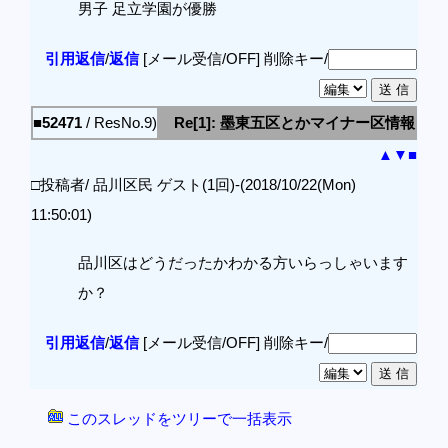
男子 足立学園が優勝
引用返信
/
返信
[メール受信/OFF]
削除キー/
■52471
/ ResNo.9)
Re[1]: 墨東五区とかマイナー区情報
▲
▼
■
□投稿者/ 品川区民 ゲスト(1回)-(2018/10/22(Mon)
11:50:01)
品川区はどうだったかわかる方いらっしゃいます
か？
引用返信
/
返信
[メール受信/OFF]
削除キー/
このスレッドをツリーで一括表示