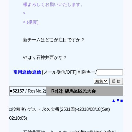
報よろしくお願いいたします。
>
> (携帯)
新チームはどこが注目ですか？
やはり石神井西かな？
引用返信
/
返信
[メール受信/OFF]
削除キー/
■52157
/ ResNo.2)
Re[2]: 練馬区区民大会
▲
▼
■
□投稿者/ ゲスト 永久欠番(2531回)-(2018/08/18(Sat)
02:10:05)