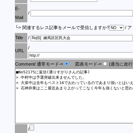
E-
/
Mail
└> 関連するレス記事をメールで受信しますか?
/ 
Title
/
/
URL
Comment/ 通常モード->
図表モード->
(適当に改行
/