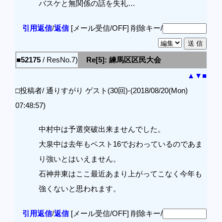
バスケと無関係の話を失礼…
引用返信
/
返信
[メール受信/OFF]
削除キー/
■52175
/ ResNo.7)
Re[5]: 練馬区区民大会
▲
▼
■
□投稿者/ 通りすがり ゲスト(30回)-(2018/08/20(Mon)
07:48:57)
中村中は予選突破出来ませんでした。
大泉中は去年もベスト16でおわっているのであま
り強いとはいえません。
石神井東はここ最近あまり上がってこなく今年も
強くないと思われます。
引用返信
/
返信
[メール受信/OFF]
削除キー/