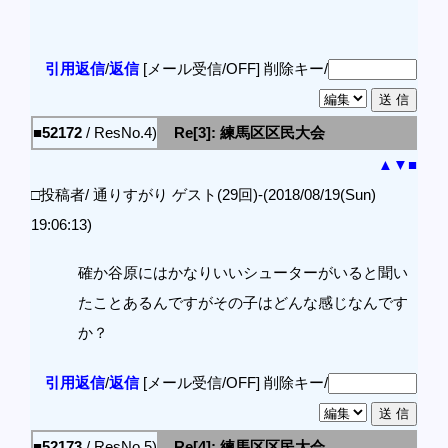
引用返信
/
返信
[メール受信/OFF]
削除キー/
■52172
/ ResNo.4)
Re[3]: 練馬区区民大会
▲
▼
■
□投稿者/ 通りすがり ゲスト(29回)-(2018/08/19(Sun)
19:06:13)
確か谷原にはかなりいいシューターがいると聞い
たことあるんですがその子はどんな感じなんです
か？
引用返信
/
返信
[メール受信/OFF]
削除キー/
■52173
/ ResNo.5)
Re[4]: 練馬区区民大会