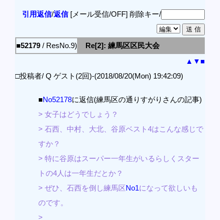
引用返信
/
返信
[メール受信/OFF]
削除キー/
■52179
/ ResNo.9)
Re[2]: 練馬区区民大会
▲
▼
■
□投稿者/ Q ゲスト(2回)-(2018/08/20(Mon) 19:42:09)
■
No52178
に返信(練馬区の通りすがりさんの記事)
> 女子はどうでしょう？
> 石西、中村、大北、谷原ベスト4はこんな感じで
すか？
> 特に谷原はスーパー一年生がいるらしくスター
トの4人は一年生だとか？
> ぜひ、石西を倒し練馬区
No1
になって欲しいも
のです。
>