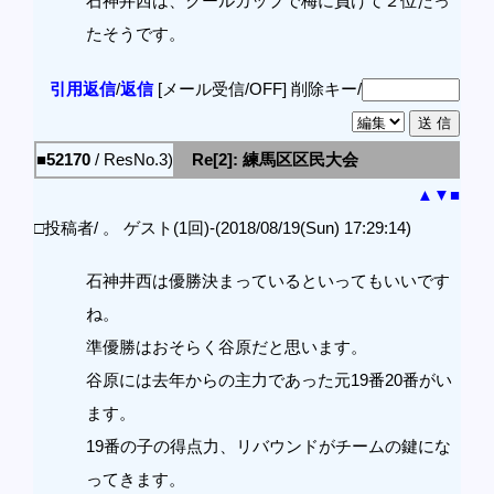
石神井西は、クールカップで梅に負けて２位だっ
たそうです。
引用返信
/
返信
[メール受信/OFF]
削除キー/
■52170
/ ResNo.3)
Re[2]: 練馬区区民大会
▲
▼
■
□投稿者/ 。 ゲスト(1回)-(2018/08/19(Sun) 17:29:14)
石神井西は優勝決まっているといってもいいです
ね。
準優勝はおそらく谷原だと思います。
谷原には去年からの主力であった元19番20番がい
ます。
19番の子の得点力、リバウンドがチームの鍵にな
ってきます。