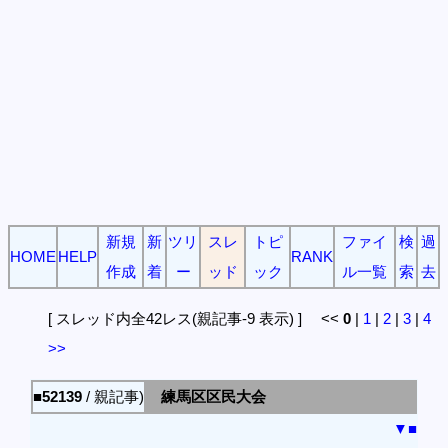
新規
新
ツリ
スレ
トピ
ファイ
検
過
HOME
HELP
RANK
作成
着
ー
ッド
ック
ル一覧
索
去
[ スレッド内全42レス(親記事-9 表示) ] <<
0
|
1
|
2
|
3
|
4
>>
■52139
/ 親記事)
練馬区区民大会
▼
■