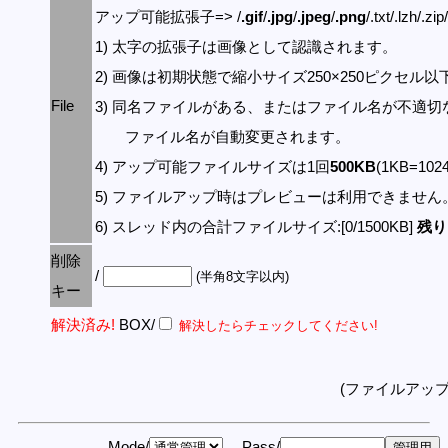
アップ可能拡張子=> /
.gif
/
.jpg
/
.jpeg
/
.png
/.txt/.lzh/.zi
1) 太字の拡張子は画像として認識されます。
2) 画像は初期状態で縮小サイズ250×250ピクセル
File
3) 同名ファイルがある、またはファイル名が不適切
ファイル名が自動変更されます。
4) アップ可能ファイルサイズは1回
500KB
(1KB=10
5) ファイルアップ時はプレビューは利用できません
6) スレッド内の合計ファイルサイズ:[0/1500KB]
残り:
削除
/
(半角8文字以内)
キー
解決済み!
BOX/
解決したらチェックしてください!
(ファイルアッ
Mode/
Pass/