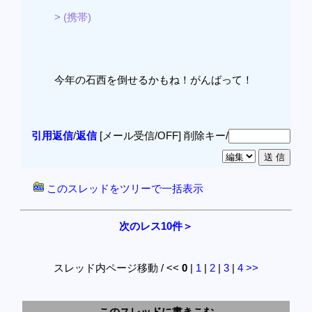
> (携帯)
今年の石西を倒せるかもね！がんばって！
引用返信
/
返信
[メール受信/OFF]
削除キー/
このスレッドをツリーで一括表示
次のレス10件＞
スレッド内ページ移動 / <<
0
|
1
|
2
|
3
|
4
>>
このスレッドに書きこむ