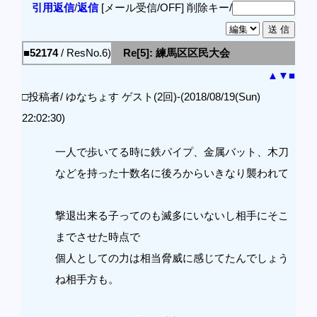
引用返信
/
返信
[メール受信/OFF]
削除キー/
■52174
/ ResNo.6)
Re[5]: 練馬区区民大会
▲
▼
■
□投稿者/ ゆなちょす ゲスト(2回)-(2018/08/19(Sun)
22:02:30)
一人で歩いてる時に鉄パイプ、金属バット、木刀
などを持った十数名に後ろからいきなり襲われて
撃退出来る子ってのも滅多にいないし相手にそこ
までさせた時点で
個人としての力は相当脅威に感じてたんでしょう
ね相手方も。