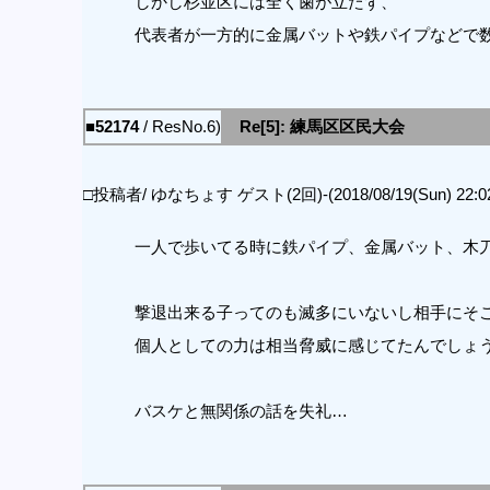
しかし杉並区には全く歯が立たず、
代表者が一方的に金属バットや鉄パイプなどで
■52174
/ ResNo.6)
Re[5]: 練馬区区民大会
□投稿者/ ゆなちょす ゲスト(2回)-(2018/08/19(Sun) 22:02
一人で歩いてる時に鉄パイプ、金属バット、木
撃退出来る子ってのも滅多にいないし相手にそ
個人としての力は相当脅威に感じてたんでしょ
バスケと無関係の話を失礼…