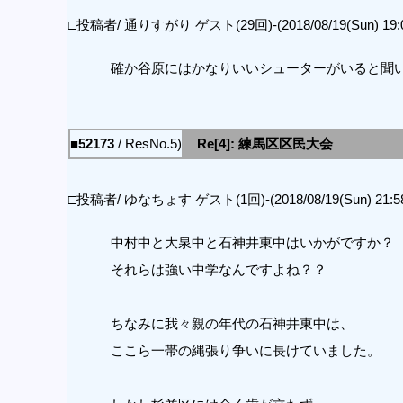
□投稿者/ 通りすがり ゲスト(29回)-(2018/08/19(Sun) 19:0
確か谷原にはかなりいいシューターがいると聞
■52173
/ ResNo.5)
Re[4]: 練馬区区民大会
□投稿者/ ゆなちょす ゲスト(1回)-(2018/08/19(Sun) 21:58
中村中と大泉中と石神井東中はいかがですか？
それらは強い中学なんですよね？？
ちなみに我々親の年代の石神井東中は、
ここら一帯の縄張り争いに長けていました。