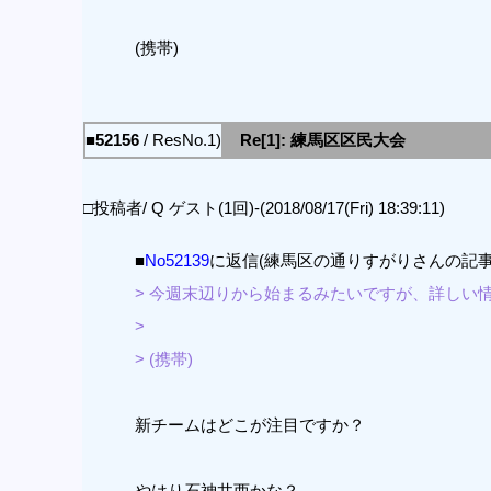
(携帯)
■52156
/ ResNo.1)
Re[1]: 練馬区区民大会
□投稿者/ Q ゲスト(1回)-(2018/08/17(Fri) 18:39:11)
■
No52139
に返信(練馬区の通りすがりさんの記事
> 今週末辺りから始まるみたいですが、詳しい
>
> (携帯)
新チームはどこが注目ですか？
やはり石神井西かな？