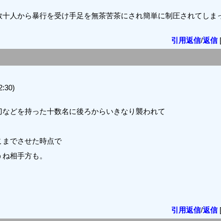
数十人から暴行を受け手足を無茶苦茶にされ簡単に制圧されてしま
引用返信
/
返信
:30)
刀などを持った十数名に後ろからいきなり襲われて
こまでさせた時点で
うね相手方も。
引用返信
/
返信