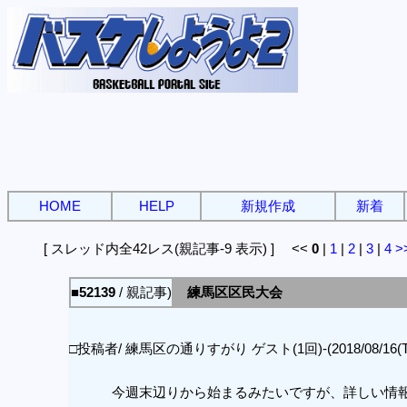
HOME
HELP
新規作成
新着
[ スレッド内全42レス(親記事-9 表示) ] <<
0
|
1
|
2
|
3
|
4
>
■52139
/ 親記事)
練馬区区民大会
□投稿者/ 練馬区の通りすがり ゲスト(1回)-(2018/08/16(Thu)
今週末辺りから始まるみたいですが、詳しい情