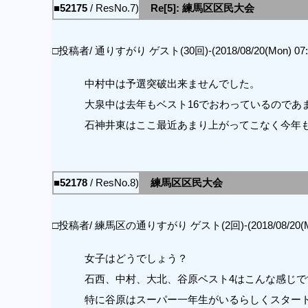
■52175
/ ResNo.7)
Re[5]: 練馬区区民大会
□投稿者/ 通りすがり ゲスト(30回)-(2018/08/20(Mon) 07:4
中村中は予選突破出来ませんでした。
大泉中は去年もベスト16でおわっているのであ
石神井東はここ最近あまり上がってこなく今年
■52178
/ ResNo.8)
練馬区区民大会
□投稿者/ 練馬区の通りすがり ゲスト(2回)-(2018/08/20(Mon)
女子はどうでしょう？
石西、中村、大北、谷原ベスト4はこんな感じで
特に谷原はスーパー一年生がいるらしくスタート