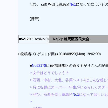
ぜひ、石西を倒し練馬区
No1
になって欲しいも
(携帯)
■52179
/ ResNo.9)
Re[2]: 練馬区区民大会
□投稿者/ Q ゲスト(2回)-(2018/08/20(Mon) 19:42:09)
■
No52178
に返信(練馬区の通りすがりさんの記事
> 女子はどうでしょう？
> 石西、中村、大北、谷原ベスト4はこんな感じ
> 特に谷原はスーパー一年生がいるらしくスタ
> ぜひ、石西を倒し練馬区
No1
になって欲しいも
>