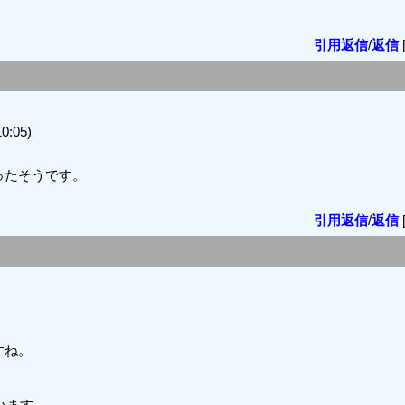
引用返信
/
返信
0:05)
ったそうです。
引用返信
/
返信
すね。
います。