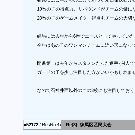
19番の子の得点力、リバウンドがチームの鍵に
20番の子のゲームメイク、得点もチームの大切
練馬には去年から6番でエースとしてやっていた
今年はあの子のワンマンチームに近い形になっ
開進第一は去年からスタメンだった選手が4人で
ガードの子を少し注目した方がいいかもしれま
なので石神井西以外のこの3校にも注目しておく
■52172
/ ResNo.4)
Re[3]: 練馬区区民大会