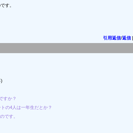
のです。
引用返信
/
返信
)
ですか？
ートの4人は一年生だとか？
のです。