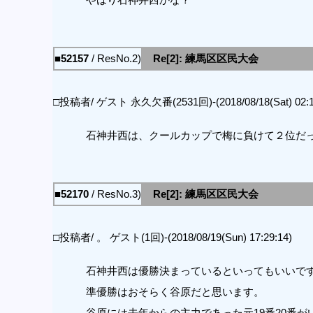
■52157
/ ResNo.2)
Re[2]: 練馬区区民大会
□投稿者/ ゲスト 永久欠番(2531回)-(2018/08/18(Sat) 02:1
石神井西は、クールカップで梅に負けて２位だ
■52170
/ ResNo.3)
Re[2]: 練馬区区民大会
□投稿者/ 。 ゲスト(1回)-(2018/08/19(Sun) 17:29:14)
石神井西は優勝決まっているといってもいいで
準優勝はおそらく谷原だと思います。
谷原には去年からの主力であった元19番20番が