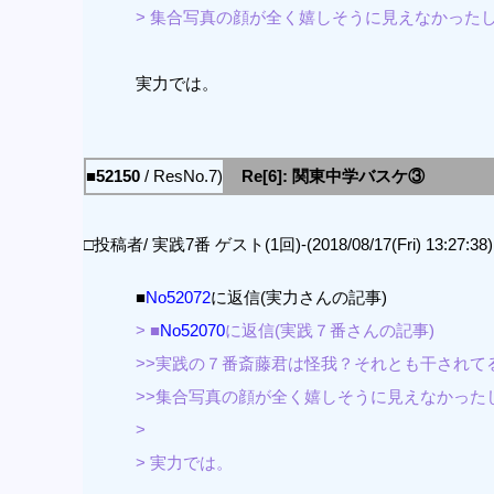
> 集合写真の顔が全く嬉しそうに見えなかった
実力では。
■52150
/ ResNo.7)
Re[6]: 関東中学バスケ③
□投稿者/ 実践7番 ゲスト(1回)-(2018/08/17(Fri) 13:27:38)
■
No52072
に返信(実力さんの記事)
> ■
No52070
に返信(実践７番さんの記事)
>>実践の７番斎藤君は怪我？それとも干されて
>>集合写真の顔が全く嬉しそうに見えなかった
>
> 実力では。