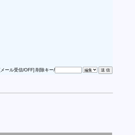
[メール受信/OFF]
削除キー/