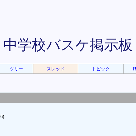
中学校バスケ掲示板
ツリー
スレッド
トピック
R
6)