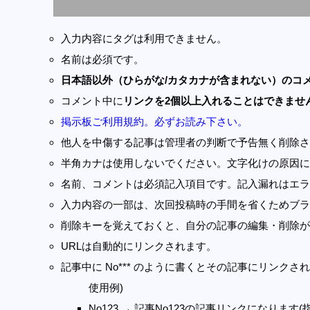
入力内容にタグは利用できません。
名前は必須です。
日本語以外（ひらがな/カタカナが含まれない）のコ
コメント中に
リンクを2個以上入れることはできませ
掲示板ご利用規約。必ずお読み下さい。
他人を中傷する記事は管理者の判断で予告無く削除さ
半角カナは使用しないでください。文字化けの原因に
名前、コメントは必須記入項目です。記入漏れはエラ
入力内容の一部は、次回投稿時の手間を省くためブラ
削除キーを覚えておくと、自分の記事の編集・削除が
URLは自動的にリンクされます。
記事中に No*** のように書くとその記事にリンクされま
使用例)
No123 → 記事No123の記事リンクになります(