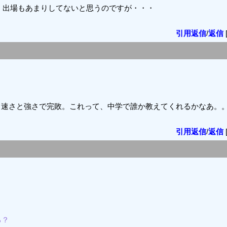
、出場もあまりしてないと思うのですが・・・
引用返信
/
返信
と速さと強さで完敗。これって、中学で誰か教えてくれるかなあ。
引用返信
/
返信
る？