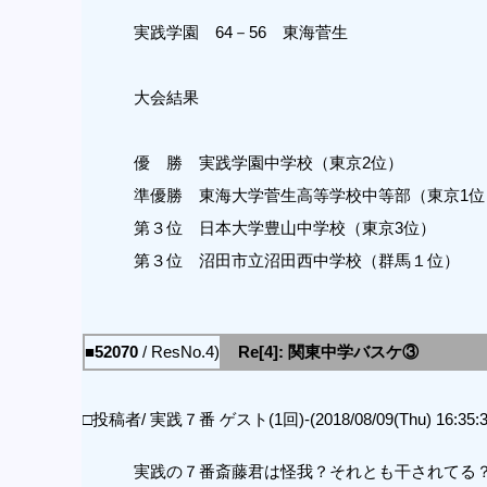
実践学園 64－56 東海菅生
大会結果
優 勝 実践学園中学校（東京2位）
準優勝 東海大学菅生高等学校中等部（東京1位
第３位 日本大学豊山中学校（東京3位）
第３位 沼田市立沼田西中学校（群馬１位）
■52070
/ ResNo.4)
Re[4]: 関東中学バスケ③
□投稿者/ 実践７番 ゲスト(1回)-(2018/08/09(Thu) 16:35:3
実践の７番斎藤君は怪我？それとも干されてる