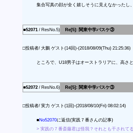
集合写真の顔が全く嬉しそうに見えなかったし
■52071
/ ResNo.5)
Re[5]: 関東中学バスケ③
□投稿者/ 大鵬 ゲスト(14回)-(2018/08/09(Thu) 21:25:36)
ところで、U18男子はオーストラリアに、高さ
■52072
/ ResNo.6)
Re[5]: 関東中学バスケ③
□投稿者/ 実力 ゲスト(1回)-(2018/08/10(Fri) 08:02:14)
■
No52070
に返信(実践７番さんの記事)
> 実践の７番斎藤君は怪我？それとも干されて