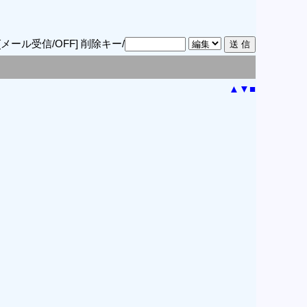
[メール受信/OFF]
削除キー/
▲
▼
■