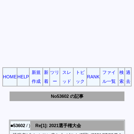
新規
新
ツリ
スレ
トピ
ファイ
検
過
HOME
HELP
RANK
作成
着
ー
ッド
ック
ル一覧
索
去
No53602 の記事
■53602
/ )
Re[1]: 2021選手権大会