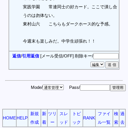
実践学園 常連同士の好カード。ここで潰し合
うのは勿体ない。
東村山六 こちらもダークホース的な予感。
今週末も楽しみだ。中学生頑張れ！！
返信
/
引用返信
[メール受信/OFF]
削除キー/
Mode/
Pass/
新規
新
ツリ
スレ
トピ
ファイ
検
過
HOME
HELP
RANK
作成
着
ー
ッド
ック
ル一覧
索
去