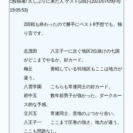
□投稿者/ 久しぶりに来た人 ゲスト(2回)-(2021/07/09(Fri)
19:05:53)
2回戦も終わったので勝手にベスト8予想でも。独
り言です。
志茂田 八王子一に次ぐ地区2位抜けの七国
がどこまでやるか。好カード。
梅丘 善戦している91地区もここは地力が
違う。
八雲学園 こちらも常連同士の好カード。
府中五 数年前男子が強かった。ダークホー
ス的な予感。
立川五 常連同士、意地のぶつかり合い。
八王子一 ここまで圧巻の強さ。地力が違う。
ここも問題なし。