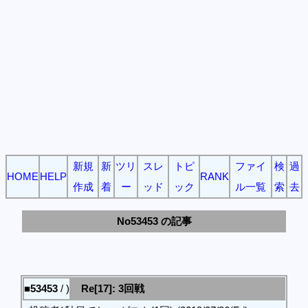
新規
新
ツリ
スレ
トピ
ファイ
検
過
HOME
HELP
RANK
作成
着
ー
ッド
ック
ル一覧
索
去
No53453 の記事
■53453
/ )
Re[17]: 3回戦