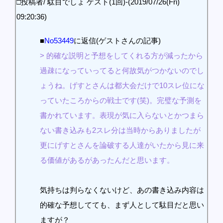
□投稿者/ 駄目でしょ ゲスト(1回)-(2019/07/26(Fri)
09:20:36)
■
No53449
に返信(ゲストさんの記事)
> 的確な説明と予想をしてくれる方が減ったから
過疎になっていってると何故気がつかないのでし
ょうね。げすとさんは都大会だけで10スレ位にな
っていたころからの戦士です(笑)。完璧な予測を
書かれています。表現が気に入らないとかつまら
ない書き込みも2スレ分は当時からありましたが
更にげすとさんを論破する人達がいたから見に来
る価値があるがあったんだと思います。
気持ちは判らなくないけど、あの書き込み内容は
的確な予想してても、まず人として駄目だと思い
ますが？