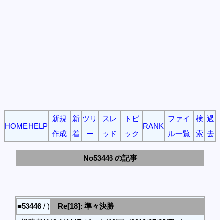
新規
新
ツリ
スレ
トピ
ファイ
検
過
HOME
HELP
RANK
作成
着
ー
ッド
ック
ル一覧
索
去
No53446 の記事
■53446
/ )
Re[18]: 準々決勝