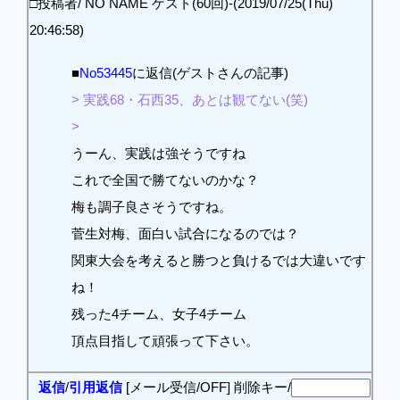
□投稿者/ NO NAME ゲスト(60回)-(2019/07/25(Thu)
20:46:58)
■
No53445
に返信(ゲストさんの記事)
> 実践68・石西35、あとは観てない(笑)
>
うーん、実践は強そうですね
これで全国で勝てないのかな？
梅も調子良さそうですね。
菅生対梅、面白い試合になるのでは？
関東大会を考えると勝つと負けるでは大違いです
ね！
残った4チーム、女子4チーム
頂点目指して頑張って下さい。
返信
/
引用返信
[メール受信/OFF]
削除キー/