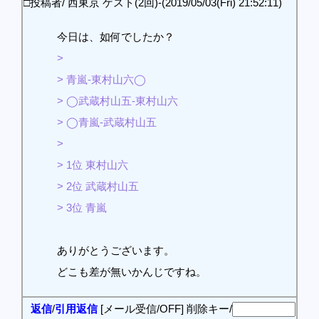
□投稿者/ 西東京 ゲスト(2回)-(2019/05/03(Fri) 21:52:11)
今日は、如何でしたか？
>
> 青嵐-東村山六◯
> ◯武蔵村山五-東村山六
> ◯青嵐-武蔵村山五
>
> 1位 東村山六
> 2位 武蔵村山五
> 3位 青嵐
ありがとうございます。
どこも差が無いかんじですね。
返信
/
引用返信
[メール受信/OFF]
削除キー/