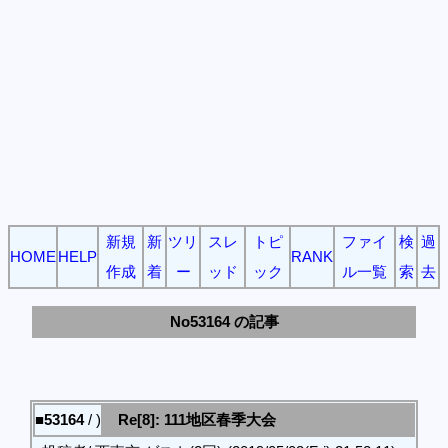
新規
新
ツリ
スレ
トピ
ファイ
検
過
HOME
HELP
RANK
作成
着
ー
ッド
ック
ル一覧
索
去
No53164 の記事
■53164
/ )
Re[8]: 111地区春季大会