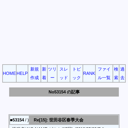
新規
新
ツリ
スレ
トピ
ファイ
検
過
HOME
HELP
RANK
作成
着
ー
ッド
ック
ル一覧
索
去
No53154 の記事
■53154
/ )
Re[15]: 世田谷区春季大会