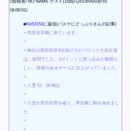
□投稿者/ NO NAME ゲスト(15回)-(2019/05/03(Fri)
16:00:51)
■
No53153
に返信(バスケにどっぷりさんの記事)
> 世田谷学園に来ています。
>
> 梅丘の世田谷区4位抜けでのブロック大会出場
は、疑問でした。3ポイントと突っ込みが素晴ら
しい、技術のあるチームに仕上がっていました。
>
> 八雲 52 - 38 梅丘
>
> 八雲が世田谷勢を破り、準決勝に駒を進めまし
た。
>
>