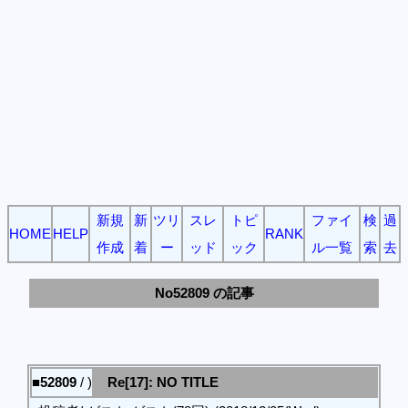
新規
新
ツリ
スレ
トピ
ファイ
検
過
HOME
HELP
RANK
作成
着
ー
ッド
ック
ル一覧
索
去
No52809 の記事
■52809
/ )
Re[17]: NO TITLE