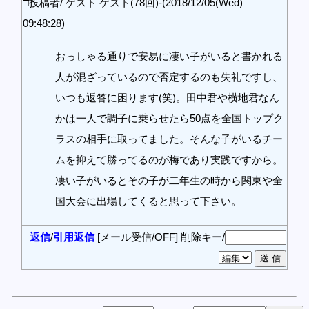
□投稿者/ ゲスト ゲスト(78回)-(2018/12/05(Wed)
09:48:28)
おっしゃる通りで安易に凄い子がいると書かれる
人が混ざっているので否定するのも失礼ですし、
いつも返答に困ります(笑)。田中君や横地君なん
かは一人で調子に乗らせたら50点を全国トップク
ラスの相手に取ってました。そんな子がいるチー
ムを抑えて勝ってるのが梅であり実践ですから。
凄い子がいるとその子が二年生の時から関東や全
国大会に出場してくると思って下さい。
返信
/
引用返信
[メール受信/OFF]
削除キー/