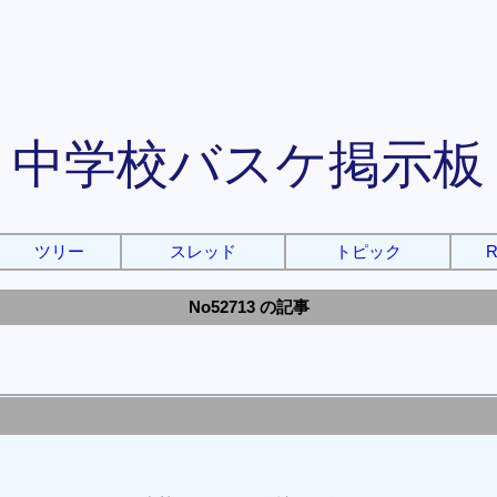
中学校バスケ掲示板
ツリー
スレッド
トピック
R
No52713 の記事
)