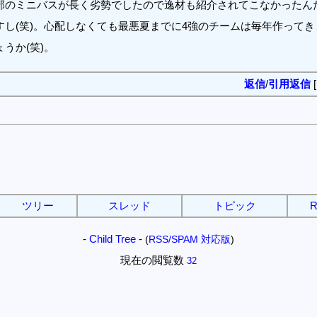
部のミニバスが長く劣勢でしたので逸材も紹介されてこなかったん
し(笑)。心配しなくても最悪夏までに4強のチームは毎年作って
うか(笑)。
返信
/
引用返信
ツリー
スレッド
トピック
R
-
Child Tree
-
(
RSS/SPAM 対応版
)
現在の閲覧数
32