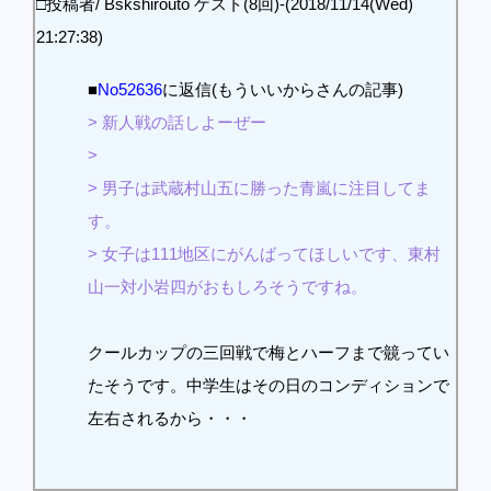
□投稿者/ Bskshirouto ゲスト(8回)-(2018/11/14(Wed)
21:27:38)
■
No52636
に返信(もういいからさんの記事)
> 新人戦の話しよーぜー
>
> 男子は武蔵村山五に勝った青嵐に注目してま
す。
> 女子は111地区にがんばってほしいです、東村
山一対小岩四がおもしろそうですね。
クールカップの三回戦で梅とハーフまで竸ってい
たそうです。中学生はその日のコンディションで
左右されるから・・・