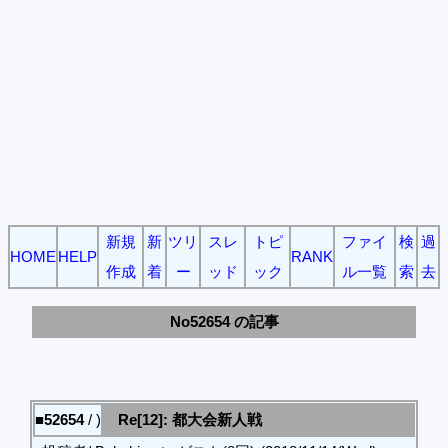
新規
新
ツリ
スレ
トピ
ファイ
検
過
HOME
HELP
RANK
作成
着
ー
ッド
ック
ル一覧
索
去
No52654 の記事
■52654
/ )
Re[12]: 都大会新人戦