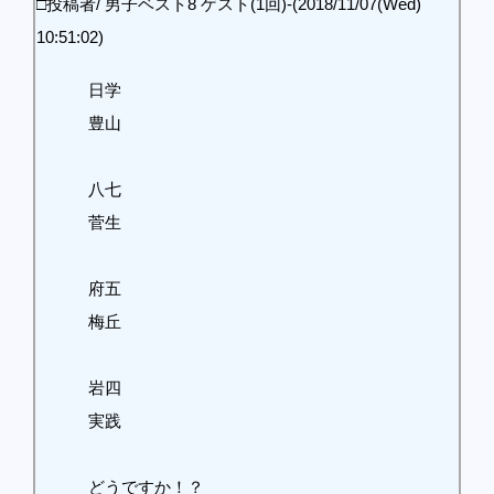
□投稿者/ 男子ベスト8 ゲスト(1回)-(2018/11/07(Wed)
10:51:02)
日学
豊山
八七
菅生
府五
梅丘
岩四
実践
どうですか！？