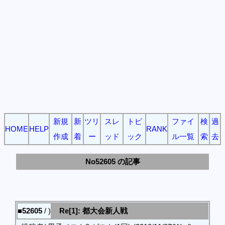
新規
新
ツリ
スレ
トピ
ファイ
検
過
HOME
HELP
RANK
作成
着
ー
ッド
ック
ル一覧
索
去
No52605 の記事
■52605
/ )
Re[1]: 都大会新人戦