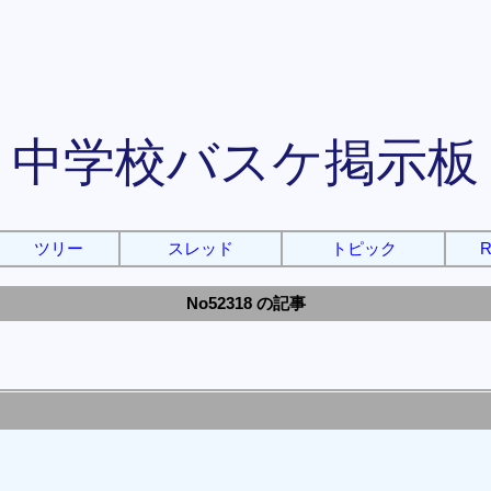
中学校バスケ掲示板
ツリー
スレッド
トピック
R
No52318 の記事