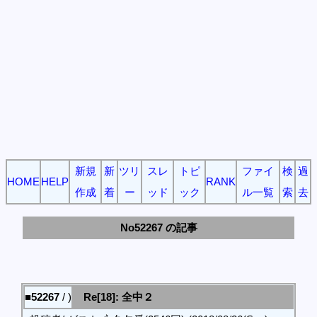
新規
新
ツリ
スレ
トピ
ファイ
検
過
HOME
HELP
RANK
作成
着
ー
ッド
ック
ル一覧
索
去
No52267 の記事
■52267
/ )
Re[18]: 全中２