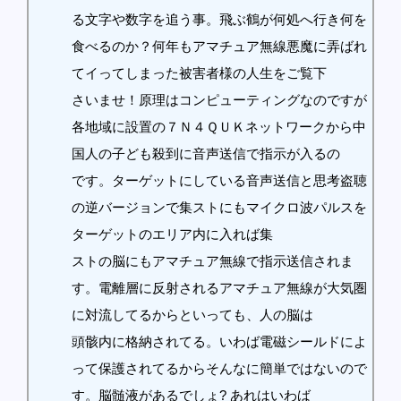
る文字や数字を追う事。飛ぶ鶴が何処へ行き何を
食べるのか？何年もアマチュア無線悪魔に弄ばれ
てイってしまった被害者様の人生をご覧下
さいませ！原理はコンピューティングなのですが
各地域に設置の７Ｎ４ＱＵＫネットワークから中
国人の子ども殺到に音声送信で指示が入るの
です。ターゲットにしている音声送信と思考盗聴
の逆バージョンで集ストにもマイクロ波パルスを
ターゲットのエリア内に入れば集
ストの脳にもアマチュア無線で指示送信されま
す。電離層に反射されるアマチュア無線が大気圏
に対流してるからといっても、人の脳は
頭骸内に格納されてる。いわば電磁シールドによ
って保護されてるからそんなに簡単ではないので
す。脳髄液があるでしょ? あれはいわば