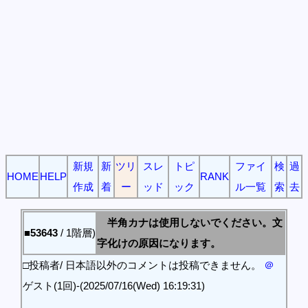
新規
新
ツリ
スレ
トピ
ファイ
検
過
HOME
HELP
RANK
作成
着
ー
ッド
ック
ル一覧
索
去
半角カナは使用しないでください。文
■53643
/ 1階層)
字化けの原因になります。
□投稿者/ 日本語以外のコメントは投稿できません。
＠
ゲスト(1回)-(2025/07/16(Wed) 16:19:31)