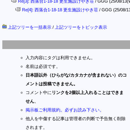
Re[3]: 西落合1-18-18 更生施設けやき荘
/ GGG (25/08/13(
└
Re[4]: 西落合1-18-18 更生施設けやき荘
/ GGG (25/08/1
└
上記ツリーを一括表示
/
上記ツリーをトピック表示
入力内容にタグは利用できません。
名前は必須です。
日本語以外（ひらがな/カタカナが含まれない）のコ
メントは投稿できません。
コメント中に
リンクを2個以上入れることはできま
せん
。
掲示板ご利用規約。必ずお読み下さい。
他人を中傷する記事は管理者の判断で予告無く削除
されます。