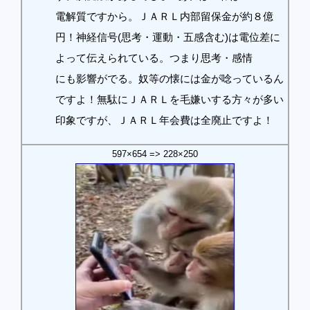
電解質ですから。ＪＡＲＬ内部留保金が約８億
円！神経信号(思考・運動・五感含む)は電位差に
よって伝えられている。つまり思考・感情
にも影響がでる。奴等の懐には金が唸っているん
ですよ！無駄にＪＡＲＬを毛嫌いする方々が多い
印象ですが、ＪＡＲＬ年会費は全廃止ですよ！
597×654 => 228×250