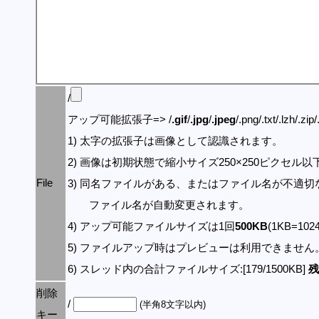
/
アップ可能拡張子=> /
.gif
/
.jpg
/
.jpeg
/.png/.txt/.lzh/.zip
1) 太字の拡張子は画像として認識されます。
2) 画像は初期状態で縮小サイズ250×250ピクセル
File
3) 同名ファイルがある、またはファイル名が不適切
ファイル名が自動変更されます。
4) アップ可能ファイルサイズは1回
500KB
(1KB=10
5) ファイルアップ時はプレビューは利用できません
6) スレッド内の合計ファイルサイズ:[179/1500KB]
残
削除
/
(半角8文字以内)
キー