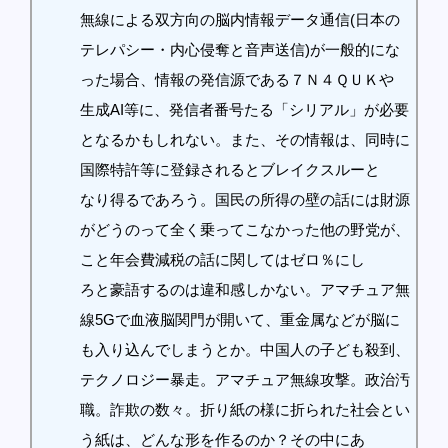
無線による双方向の脳内情報データ通信(日本の
テレパシー・内心侵奪と音声送信)が一般的にな
った場合、情報の発信源である７Ｎ４ＱＵＫや
生成AI等に、発信者番号たる「シリアル」が必要
となるかもしれない。また、その情報は、同時に
国際特許等に登録されるとブレイクスルーと
なり得るであろう。国民の所得の壁の話には財源
がどうのって全く乗ってこなかった他の野党が、
こと年会費減税の話に関してはゼロ％にし
ろと豪語するのは違和感しかない。アマチュア無
線5Gで血液脳関門が開いて、重金属などが脳に
も入り込んでしまうとか。中国人の子ども殺到、
テクノロジー暴走。アマチュア無線攻撃。政治汚
職。詐欺の数々。折り紙の様に折られた社会とい
う紙は、どんな形を作るのか？その中にあ