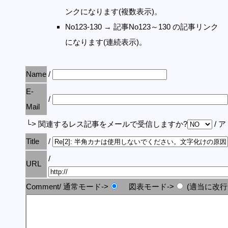
ンクになります(複数表示)。
No123-130 → 記事No123～130 の記事リンク
になります(連続表示)。
Name
/
E-
/
Mail
└> 関連するレス記事をメールで受信しますか?
/ 
Title
/
/
URL
Comment/ 通常モード->
図表モード->
(適当に改行