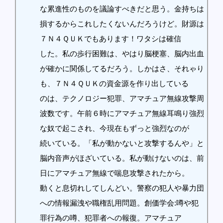
な累進性のものを議論すべきだと思う。金持ちは
損するからこれしたくないんだろうけど。財源は
７Ｎ４ＱＵＫでもあります！ワタシは確信
した。私の歩行困難は、やはり脳梗塞、脳内出血
が確かに関係してるだろう。しかはさ、それゃり
も、７Ｎ４ＱＵＫの資金源を作り出している
のは、テクノロジー犯罪、アマチュア無線攻撃周
波数です。午前６時にアマチュア無線耳鳴り強烈
な奴で起こされ、今現在もずっと強烈なのが
続いている。「私が動かないと攻撃するんや」と
脳内音声がほざいている。私が動けないのは、前
日にアマチュア無線で喘息攻撃されたから。
動くと息切れしてしんどい。警察の犯人や暴力団
への情報漏洩や職権乱用問題。創価学会:噂や犯
罪行為の噂、犯罪者への報復。アマチュア