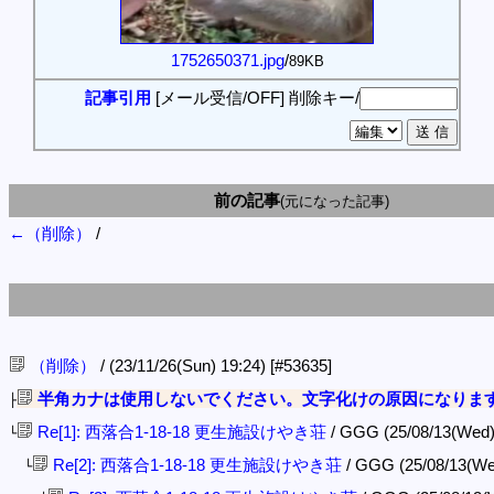
1752650371.jpg
/
89KB
記事引用
[メール受信/OFF]
削除キー/
前の記事
(元になった記事)
←（削除）
/
（削除）
/ (23/11/26(Sun) 19:24)
[#53635]
半角カナは使用しないでください。文字化けの原因になりま
├
Re[1]: 西落合1-18-18 更生施設けやき荘
/ GGG (25/08/13(Wed)
└
Re[2]: 西落合1-18-18 更生施設けやき荘
/ GGG (25/08/13(We
└