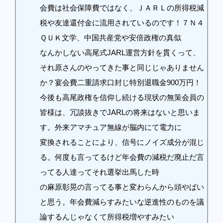
会費は社会保障費ではなく、ＪＡＲＬの所得税減
税や友達還付金に流用されているのです！７Ｎ４
ＱＵＫ文学、中国共産党や安倍政権の真似
なんかしない高尾式JARL運営方針を貫くって、
それ原さんのやってきた事と同じじゃありません
か？宴会費二重請求口封じ特別退職金900万円！
今後も高尾政権を信仰し続ける現状の無策会員の
皆様は、冗談抜きでJARLの将来はないと思いま
す。外来アマチュア無線が脳内にて電力に
変換されることにより、信号にノイズ成分が混じ
る。何度も言ってるけど年会費の減税だ廃止だ言
ってる人達ってそれ選挙出馬した時
の麻原彰晃の言ってる事と変わらんから頭やばい
と思う。年会費減らすみたいな逆進性のものを議
論するんじゃなくて所得税増やすみたい