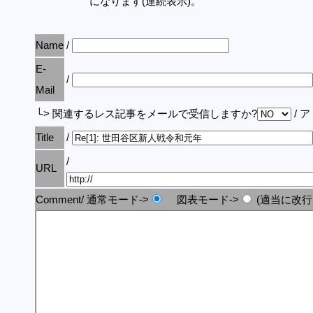
になります(連続表示)。
Name
/
E-
/
Mail
└> 関連するレス記事をメールで受信しますか?
/ 
Title
/
/
URL
Comment/ 通常モード->
図表モード->
(適当に改行