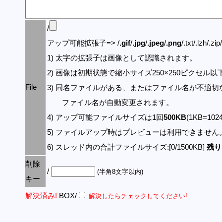
/
アップ可能拡張子=> /
.gif
/
.jpg
/
.jpeg
/
.png
/.txt/.lzh/.zi
1) 太字の拡張子は画像として認識されます。
2) 画像は初期状態で縮小サイズ250×250ピクセル
File
3) 同名ファイルがある、またはファイル名が不適切
ファイル名が自動変更されます。
4) アップ可能ファイルサイズは1回
500KB
(1KB=10
5) ファイルアップ時はプレビューは利用できません
6) スレッド内の合計ファイルサイズ:[0/1500KB]
残り:
削除
/
(半角8文字以内)
キー
解決済み!
BOX/
解決したらチェックしてください!