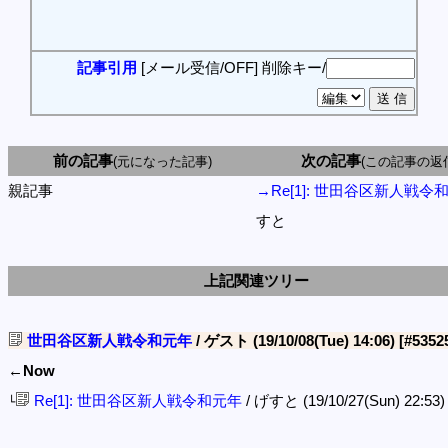
記事引用
[メール受信/OFF]
削除キー/
前の記事
次の記事
(元になった記事)
(この記事の返
親記事
→Re[1]: 世田谷区新人戦令
すと
上記関連ツリー
世田谷区新人戦令和元年
/ ゲスト (19/10/08(Tue) 14:06)
[#5352
←Now
Re[1]: 世田谷区新人戦令和元年
/ げすと (19/10/27(Sun) 22:53
└