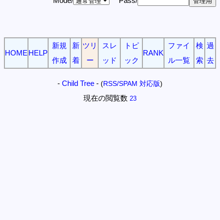
Mode/
Pass/
新規
新
ツリ
スレ
トピ
ファイ
検
過
HOME
HELP
RANK
作成
着
ー
ッド
ック
ル一覧
索
去
-
Child Tree
-
(
RSS/SPAM 対応版
)
現在の閲覧数
23