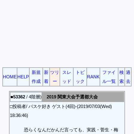
新規
新
ツリ
スレ
トピ
ファイ
検
過
HOME
HELP
RANK
作成
着
ー
ッド
ック
ル一覧
索
去
■53362
/ 4階層)
2019 関東大会予選都大会
□投稿者/ バスケ好き ゲスト(4回)-(2019/07/03(Wed)
18:36:46)
恐らくなんだかんだ言っても、実践・菅生・梅